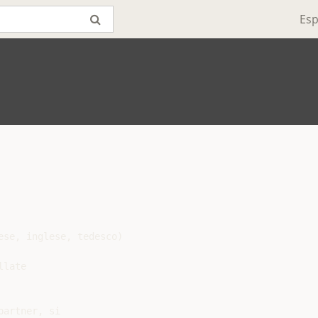
Esp
se, inglese, tedesco)

late

artner, si
