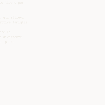
o libero per

 gli allievi

ttive famiglie

re le

 divertente

. p. A.
