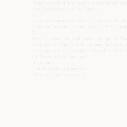
fanno visite d’istruzione e poi tanto temp
familiarizzare con la lingua



La quota comprende solo il viaggio in bus:
hanno un partner e sono ospiti delle rispe


Due settimane di full immersion per affina
competenze linguistiche in modo naturale e
Lo sponsor dello scambio: Fratelli Carli S
Al Liceo Droste Hülshoff

In Comune

con il Sindaco Hauswald
