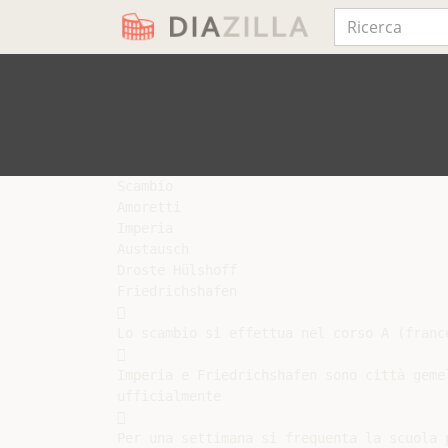
Scambio

Amoretti

Imperia

Austausch

Droste Hülshoff

Friedrichshafen



Lo scambio si effettua nel corso A (france


Imperia e Friedrichshafen sono città gemel
ufficialmente



Per una settimana si frequenta la scuola p