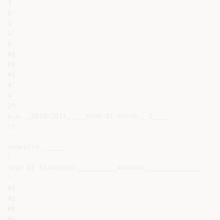
4

&'

&'

&'

&'

#$

#$

#$

#!

4

29

a.a. _2010/2011_ ___anno di corso _ 2____

!!

!

semestre ______

!

Sede di tirocinio __________xxxxxxx______________

"

#$

#$

#$

#$
