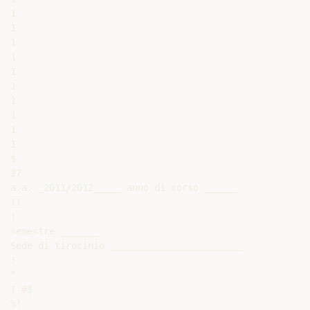
1

1

1

1

1

1

1

1

1

1

$

27

a.a. _2011/2012_____ anno di corso ______

!!

!

semestre _______

Sede di tirocinio ________________________

!

"

! #$

%!
