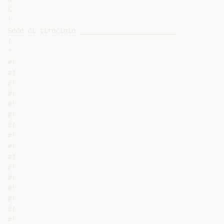
&'

!

Sede di tirocinio ________________________

!

"

#!

#!

#!

#!

#!

#!

#!

#!

#!

#!

#!

#!

#!

#!

#!

#!
