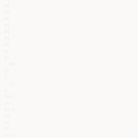
#$

#$

#$

#$

#$

#$

#$

#!

#!

! #$

%!

&

' ((

%

56+%

/%

6+ %

/%

+6

%

56+%
