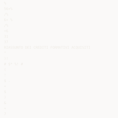
%

56+%

/%

6+ %

/%

+6

31

37

RIASSUNTO DEI CREDITI FORMATIVI ACQUISITI

"

)!

# $* %! #

(

!

$ .

+

$

)

&

+

7
