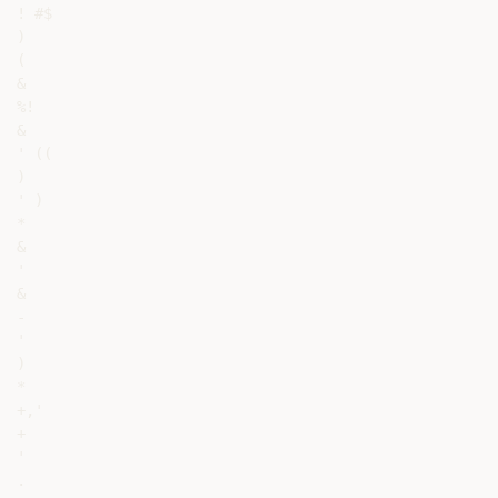
! #$

)

(

&

%!

&

' ((

)

' )

*

&

'

&

-

'

)

*

+,'

+

'

.
