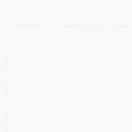
' ((

"

%

25

a.a. _2011/2012__________anno di corso __2_____semestr
!!

&'

&'

&'

&'

&'

&'

&'

&'

&'

&'

&'

&'

&'

&'

&'

&'
