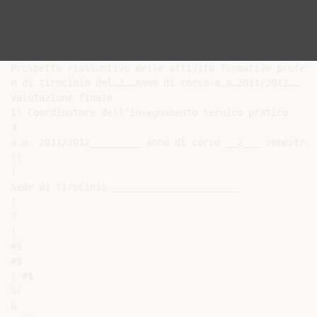
Prospetto riassuntivo delle attività formative profess
e di tirocinio del…2……anno di corso-a.a…2011/2012……

Valutazione finale

Il Coordinatore dell’insegnamento tecnico pratico

3

a.a. 2011/2012_________ anno di corso __2___ semestre _
!!

!

Sede di tirocinio ______________________

!

"

!

#$

#$

! #$

%!

&
