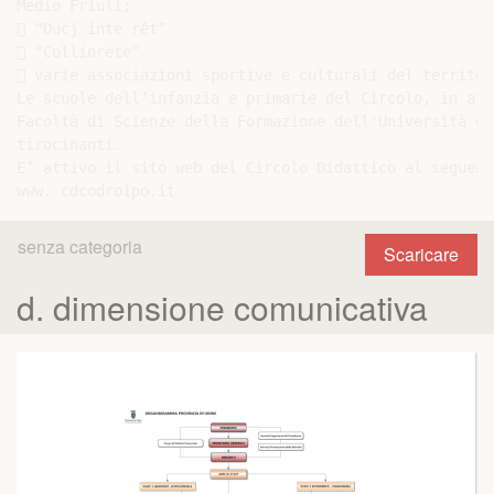
Medio Friuli;

 “Ducj inte rêt”

 “Collinrete”

 varie associazioni sportive e culturali del territori
Le scuole dell’infanzia e primarie del Circolo, in att
Facoltà di Scienze della Formazione dell'Università di
tirocinanti.

E’ attivo il sito web del Circolo Didattico al seguent
senza categoria
Scaricare
d. dimensione comunicativa