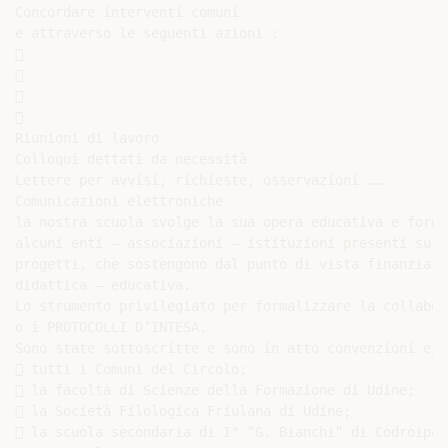
Concordare interventi comuni

e attraverso le seguenti azioni :









Riunioni di lavoro

Colloqui dettati da necessità

Lettere per avvisi, richieste, osservazioni ……

Comunicazioni elettroniche

la nostra scuola svolge la sua opera educativa e forma
alcuni enti – associazioni – istituzioni presenti sul 
progetti, che sostengono dal punto di vista finanziari
didattica – educativa.

Lo strumento privilegiato per formalizzare la collabor
o i PROTOCOLLI D’INTESA.

Sono state sottoscritte e sono in atto convenzioni e/o
 tutti i Comuni del Circolo;

 la facoltà di Scienze della Formazione di Udine;

 la Società Filologica Friulana di Udine;

 la scuola secondaria di I° “G. Bianchi” di Codroipo 