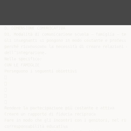
D. DIMENSIONE COMUNICATIVA

D1. Modalità di comunicazione scuola – famiglia – terri
Gli insegnanti si pongono in modo costante e professio
perché riconoscono la necessità di creare relazioni ef
dell’integrazione.

Nello specifico:

CON LE FAMIGLIE

Perseguono i seguenti obiettivi











Rendere la partecipazione più costante e attiva

Creare un rapporto di fiducia reciproca

Fare in modo che gli incontri con i genitori, nel risp
corresponsabilità educativa
