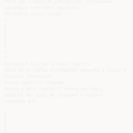
Avere uno scambio di informazioni sull’alunno

Concordare interventi educativi

Attraverso queste azioni :















Estratto P.O.F. per i nuovi iscritti

Invio di un foglio informazioni generali a inizio d’ann
Opuscoli informativi

Avvisi specifici stampati

Avvisi e note tramite il diario dei figli

Quaderni dei figli da visionare e vistare

Assemblee per:

-








