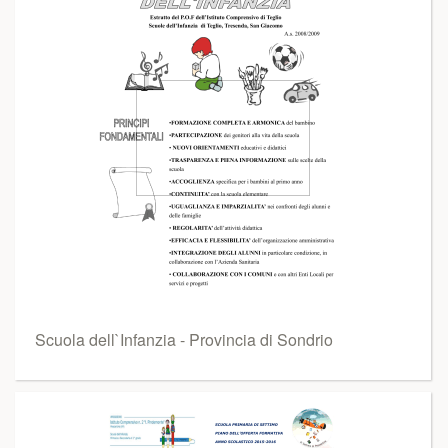
Scuola dell`Infanzia - Provincia di Sondrio