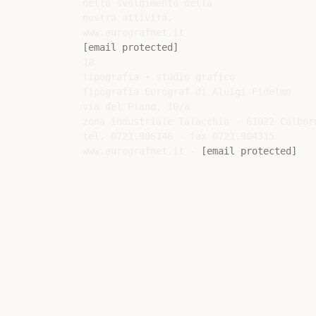
nello svolgimento della

nostra attività.

[email protected]
10

tipografia • studio grafico

Tipografia Eurograf di Aluigi Fidelmo

via del Piano, 10/a

zona industriale Talacchio - 61022 Colbord
tel. 0721.906146 - fax 0721.904315

www.eurografnet.it - 
[email protected]