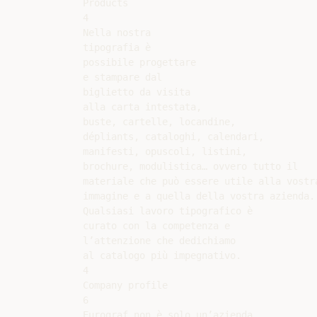
Products

4

Nella nostra

tipografia è

possibile progettare

e stampare dal

biglietto da visita

alla carta intestata,

buste, cartelle, locandine,

dépliants, cataloghi, calendari,

manifesti, opuscoli, listini,

brochure, modulistica… ovvero tutto il

materiale che può essere utile alla vostra
immagine e a quella della vostra azienda.

Qualsiasi lavoro tipografico è

curato con la competenza e

l’attenzione che dedichiamo

al catalogo più impegnativo.

4

Company profile

6

Eurograf non è solo un’azienda
