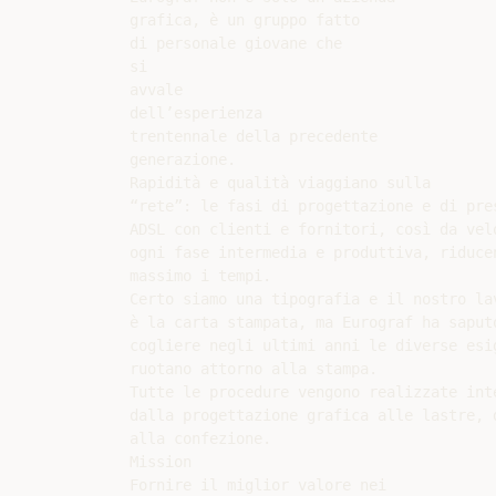
grafica, è un gruppo fatto

di personale giovane che

si

avvale

dell’esperienza

trentennale della precedente

generazione.

Rapidità e qualità viaggiano sulla

“rete”: le fasi di progettazione e di pre
ADSL con clienti e fornitori, così da velo
ogni fase intermedia e produttiva, riducen
massimo i tempi.

Certo siamo una tipografia e il nostro lav
è la carta stampata, ma Eurograf ha saputo
cogliere negli ultimi anni le diverse esig
ruotano attorno alla stampa.

Tutte le procedure vengono realizzate inte
dalla progettazione grafica alle lastre, d
alla confezione.

Mission

Fornire il miglior valore nei
