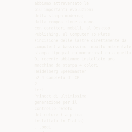
abbiamo attraversato le

più importanti evoluzioni

della stampa moderna;

dalla composizione a mano

con caratteri mobili, al Desktop

Publishing, al Computer To Plate

(incisione delle lastre direttamente da

computer) a bassissimo impatto ambientale,
stampa tipografica monocromatica a quella 
Di recente abbiammo installato una

macchina da stampa 4 colori

Heidelberg Speedmaster

52-4 completa di CP

2

ieri...

Prinect di ultimissima

generazione per il

controllo remoto

del colore (la prima

installata in Italia).

...oggi
