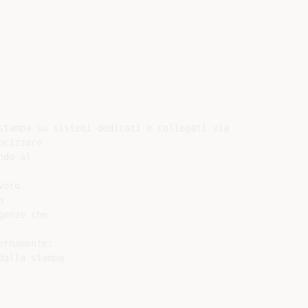
stampa su sistemi dedicati e collegati via

cizzare

do al

oro



enze che

rnamente:

alla stampa
