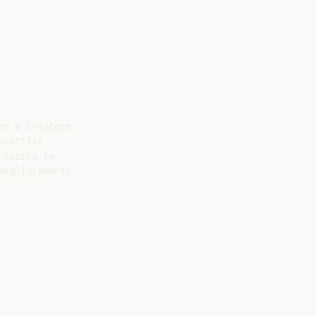
e e crescere

iettivi

ispira lo

iglioramento
