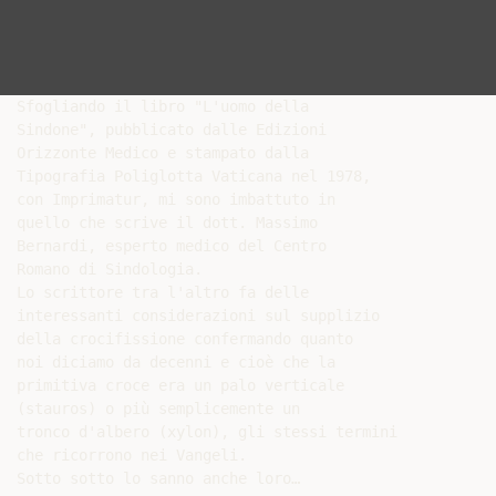
Sfogliando il libro "L'uomo della

Sindone", pubblicato dalle Edizioni

Orizzonte Medico e stampato dalla

Tipografia Poliglotta Vaticana nel 1978,

con Imprimatur, mi sono imbattuto in

quello che scrive il dott. Massimo

Bernardi, esperto medico del Centro

Romano di Sindologia.

Lo scrittore tra l'altro fa delle

interessanti considerazioni sul supplizio

della crocifissione confermando quanto

noi diciamo da decenni e cioè che la

primitiva croce era un palo verticale

(stauros) o più semplicemente un

tronco d'albero (xylon), gli stessi termini

che ricorrono nei Vangeli.
