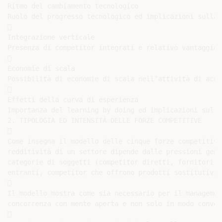
Ritmo del cambiamento tecnologico

Ruolo del progresso tecnologico ed implicazioni sulla 


Integrazione verticale

Presenza di competitor integrati e relativo vantaggio/


Economie di scala

Possibilità di economie di scala nell’attività di acqu


Effetti della curva di esperienza

Importanza del learning by doing ed implicazioni sul c
2. TIPOLOGIA ED INTENSITÀ DELLE FORZE COMPETITIVE



Come insegna il modello delle cinque forze competitive
redditività di un settore dipende dalle pressioni gene
categorie di soggetti (competitor diretti, fornitori, 
entranti, competitor che offrono prodotti sostitutivi)


Il modello mostra come sia necessario per il managemen
concorrenza con mente aperta e non solo in modo convenz

