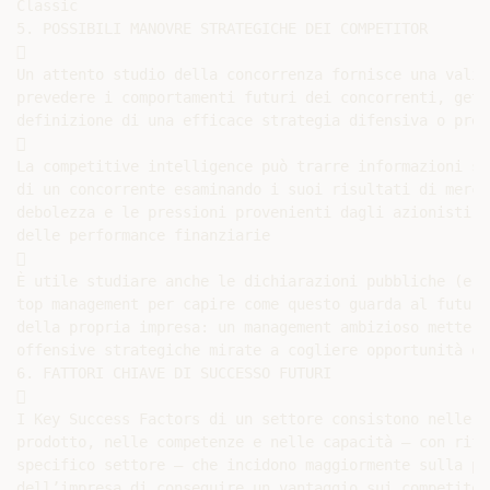
Classic

5. POSSIBILI MANOVRE STRATEGICHE DEI COMPETITOR



Un attento studio della concorrenza fornisce una valid
prevedere i comportamenti futuri dei concorrenti, gett
definizione di una efficace strategia difensiva o preve


La competitive intelligence può trarre informazioni su
di un concorrente esaminando i suoi risultati di merca
debolezza e le pressioni provenienti dagli azionisti p
delle performance finanziarie



È utile studiare anche le dichiarazioni pubbliche (e v
top management per capire come questo guarda al futuro
della propria impresa: un management ambizioso metterà
offensive strategiche mirate a cogliere opportunità di
6. FATTORI CHIAVE DI SUCCESSO FUTURI



I Key Success Factors di un settore consistono nelle c
prodotto, nelle competenze e nelle capacità – con rife
specifico settore – che incidono maggiormente sulla po
dell’impresa di conseguire un vantaggio sui competitor
