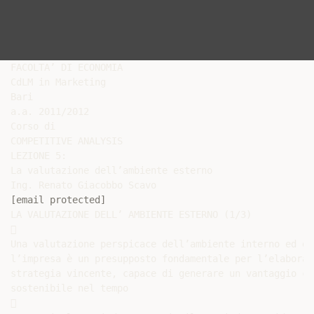
FACOLTA’ DI ECONOMIA

CdLM in Marketing

Bari

a.a. 2011/2012

Corso di

COMPETITIVE ANALYSIS

LEZIONE 5:

La valutazione dell’ambiente esterno

[email protected]
LA VALUTAZIONE DELL’ AMBIENTE ESTERNO (1/3)



Una valutazione perspicace dell’ambiente interno ed es
l’impresa è un presupposto fondamentale per l’elaboraz
strategia vincente, capace di generare un vantaggio co
sostenibile nel tempo


