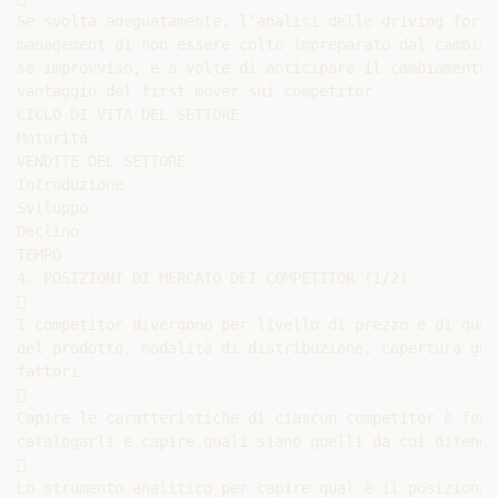
Se svolta adeguatamente, l’analisi delle driving force
management di non essere colto impreparato dal cambiam
se improvviso, e a volte di anticipare il cambiamento 
vantaggio del first mover sui competitor

CICLO DI VITA DEL SETTORE

Maturità

VENDITE DEL SETTORE

Introduzione

Sviluppo

Declino

TEMPO

4. POSIZIONI DI MERCATO DEI COMPETITOR (1/2)



I competitor divergono per livello di prezzo e di qual
del prodotto, modalità di distribuzione, copertura geo
fattori



Capire le caratteristiche di ciascun competitor è fond
catalogarli e capire quali siano quelli da cui difende


Lo strumento analitico per capire qual è il posizionam