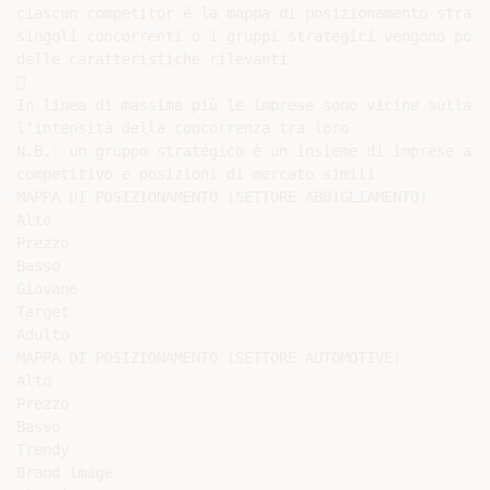
ciascun competitor è la mappa di posizionamento strate
singoli concorrenti o i gruppi strategici vengono posi
delle caratteristiche rilevanti



In linea di massima più le imprese sono vicine sulla m
l’intensità della concorrenza tra loro

N.B.: un gruppo strategico è un insieme di imprese acc
competitivo e posizioni di mercato simili

MAPPA DI POSIZIONAMENTO (SETTORE ABBIGLIAMENTO)

Alto

Prezzo

Basso

Giovane

Target

Adulto

MAPPA DI POSIZIONAMENTO (SETTORE AUTOMOTIVE)

Alto

Prezzo

Basso

Trendy

Brand image
