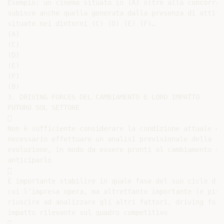
Esempio: un cinema situato in (A) oltre alla concorren
subisce anche quella generata dalla presenza di attivi
situate nei dintorni (C) (D) (E) (F)…

(A)

(C)

(D)

(E)

(F)

(B)

3. DRIVING FORCES DEL CAMBIAMENTO E LORO IMPATTO

FUTURO SUL SETTORE



Non è sufficiente considerare la condizione attuale de
necessario effettuare un analisi previsionale della su
evoluzione, in modo da essere pronti al cambiamento o,
anticiparlo



È importante stabilire in quale fase del suo ciclo di 
cui l’impresa opera, ma altrettanto importante (e più 
riuscire ad analizzare gli altri fattori, driving forc
impatto rilevante sul quadro competitivo


