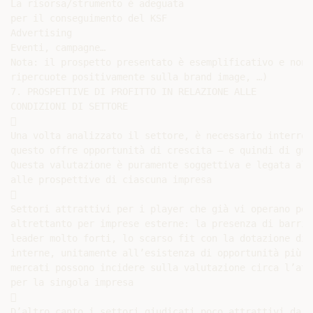
La risorsa/strumento è adeguata

per il conseguimento del KSF

Advertising

Eventi, campagne…

Nota: il prospetto presentato è esemplificativo e non 
ripercuote positivamente sulla brand image, …)

7. PROSPETTIVE DI PROFITTO IN RELAZIONE ALLE

CONDIZIONI DI SETTORE



Una volta analizzato il settore, è necessario interrog
questo offre opportunità di crescita – e quindi di gua
Questa valutazione è puramente soggettiva e legata all
alle prospettive di ciascuna impresa



Settori attrattivi per i player che già vi operano pot
altrettanto per imprese esterne: la presenza di barrie
leader molto forti, lo scarso fit con la dotazione di 
interne, unitamente all’esistenza di opportunità più i
mercati possono incidere sulla valutazione circa l’att
per la singola impresa



D’altro canto i settori giudicati poco attrattivi da c