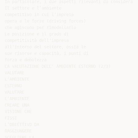
In particolare, i due aspetti rilevanti da considerare 
Il settore e l’ambiente

competitivo in cui l’impresa

opera e le forze (driving forces)

che agiscono per rimodellarlo

La posizione e il grado di

competitività dell’impresa

all’interno del settore, ossia le

sue risorse e capacità, i punti di

forza e debolezza

LA VALUTAZIONE DELL’ AMBIENTE ESTERNO (2/3)

VALUTARE

L’AMBIENTE

ESTERNO

VALUTARE

L’AMBIENTE

CREARE UNA

VISIONE CHE

FISSI

L’OBIETTIVO DA

RAGGIUNGERE

SCEGLIERE LA
