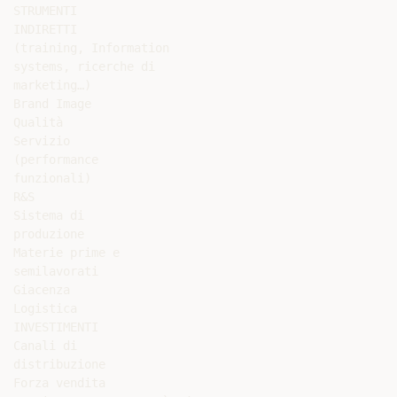
STRUMENTI

INDIRETTI

(training, Information

systems, ricerche di

marketing…)

Brand Image

Qualità

Servizio

(performance

funzionali)

R&S

Sistema di

produzione

Materie prime e

semilavorati

Giacenza

Logistica

INVESTIMENTI

Canali di

distribuzione

Forza vendita
