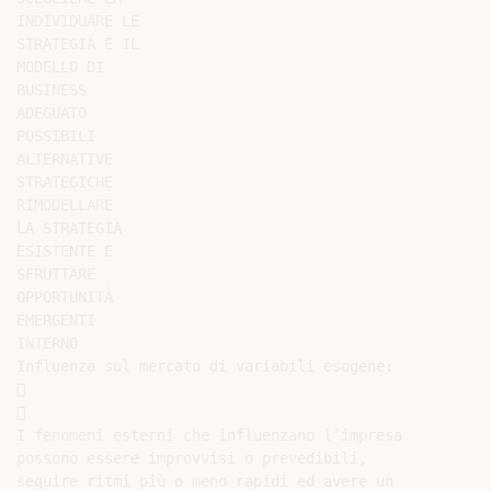
INDIVIDUARE LE

STRATEGIA E IL

MODELLO DI

BUSINESS

ADEGUATO

POSSIBILI

ALTERNATIVE

STRATEGICHE

RIMODELLARE

LA STRATEGIA

ESISTENTE E

SFRUTTARE

OPPORTUNITÀ

EMERGENTI

INTERNO

Influenza sul mercato di variabili esogene:





I fenomeni esterni che influenzano l’impresa

possono essere improvvisi o prevedibili,

seguire ritmi più o meno rapidi ed avere un
