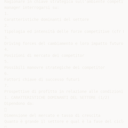
Ragionare in chiave strategica sull’ambiente competiti
manager interrogarsi su:

1.

Caratteristiche dominanti del settore

2.

Tipologia ed intensità delle forze competitive (cfr Mo
3.

Driving forces del cambiamento e loro impatto futuro s
4.

Posizioni di mercato dei competitor

5.

Possibili manovre strategiche dei competitor

6.

Fattori chiave di successo futuri

7.

Prospettive di profitto in relazione alle condizioni d
1. CARATTERISTICHE DOMINANTI DEL SETTORE (1/2)

Dipendono da:



Dimensione del mercato e tasso di crescita

Quanto è grande il settore e qual è la fase del ciclo d

