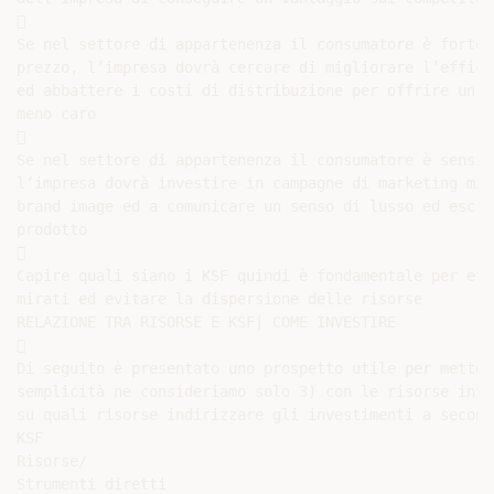


Se nel settore di appartenenza il consumatore è fortem
prezzo, l’impresa dovrà cercare di migliorare l’effici
ed abbattere i costi di distribuzione per offrire un p
meno caro



Se nel settore di appartenenza il consumatore è sensib
l’impresa dovrà investire in campagne di marketing mir
brand image ed a comunicare un senso di lusso ed esclu
prodotto



Capire quali siano i KSF quindi è fondamentale per eff
mirati ed evitare la dispersione delle risorse

RELAZIONE TRA RISORSE E KSF| COME INVESTIRE



Di seguito è presentato uno prospetto utile per metter
semplicità ne consideriamo solo 3) con le risorse inte
su quali risorse indirizzare gli investimenti a second
KSF

Risorse/

Strumenti diretti
