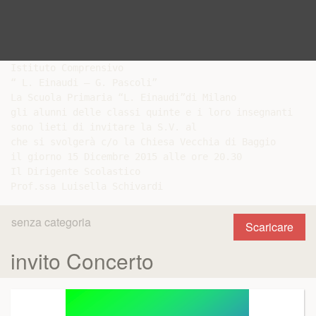
Istituto Comprensivo

“ L. Einaudi – G. Pascoli”

La Scuola Primaria “L. Einaudi”di Milano

gli alunni delle classi quinte e i loro insegnanti

sono lieti di invitare la S.V. al

che si svolgerà c/o la Chiesa Vecchia di Baggio

il giorno 15 Dicembre 2015 alle ore 20.30

Il Dirigente Scolastico

senza categoria
Scaricare
invito Concerto