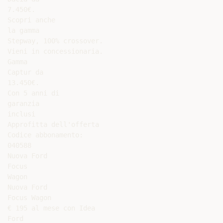
7.450€.

Scopri anche

la gamma

Stepway, 100% crossover.

Vieni in concessionaria.

Gamma

Captur da

13.450€.

Con 5 anni di

garanzia

inclusi

Approfitta dell'offerta

Codice abbonamento:

040588

Nuova Ford

Focus

Wagon

Nuova Ford

Focus Wagon

€ 195 al mese con Idea

Ford
