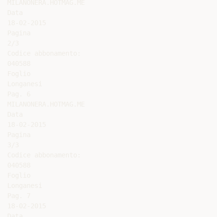
MILANONERA.HOTMAG.ME

Data

18-02-2015

Pagina

2/3

Codice abbonamento:

040588

Foglio

Longanesi

Pag. 6

MILANONERA.HOTMAG.ME

Data

18-02-2015

Pagina

3/3

Codice abbonamento:

040588

Foglio

Longanesi

Pag. 7

18-02-2015

Data
