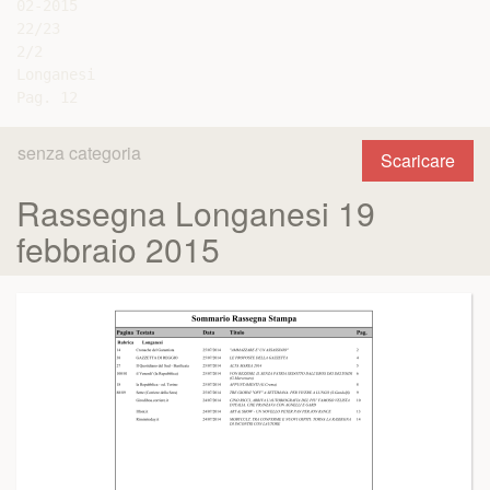
02-2015

22/23

2/2

Longanesi

senza categoria
Scaricare
Rassegna Longanesi 19
febbraio 2015