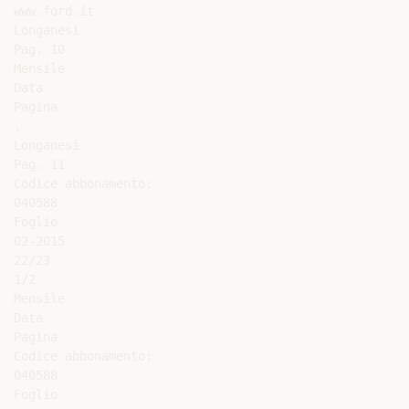
www.ford.it

Longanesi

Pag. 10

Mensile

Data

Pagina

.

Longanesi

Pag. 11

Codice abbonamento:

040588

Foglio

02-2015

22/23

1/2

Mensile

Data

Pagina

Codice abbonamento:

040588

Foglio
