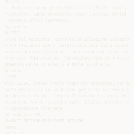
MUSICA

Al Perbacco Lounge di Ortigia alle 21,30 The family qu
(tastiere), Lunia Vaccarella (voce), Antonio Ortisi (b
Francesco Ortisi (batteria).

Agrigento

MOSTRE

Trame del Novecento. Opere della collezione Galvagno”,
Oltre cinquanta opere, selezionate dall’ampia raccolta
palermitano Nino Galvagno, ripercorrono il secolo brev
Fabbriche Chiaramontane. Esposizione fino al 1 marzo. 
domenica dalle 10 alle 13 e dalle 16 alle 20.

Messina

LIBRI

Alle 16,30, presso l’Aula Magna del Rettorato, verrà p
parti della Sicilia: economia, politica, società e la 
Rosamaria Alibrandi e Mario Centorrino.La figura di Ce
scomparsa, verrà ricordata dagli allievi. palermo sici
© Riproduzione riservata

18 febbraio 2015

ANNUNCI PREMIUM PUBLISHER NETWORK

Gamma

Dacia da
