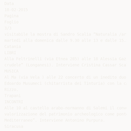
Data

18-02-2015

Pagina

Foglio

3/3

visitabile la mostra di Sandro Scalia “Naturalia /arti
martedì alla domenica dalle 9.30 alle 13 e dalle 15.30
Catania

LIBRI

Alla Feltrinelli (via Etnea 285) alle 18 Alessia Gazzo
crudele” (Longanesi). Interviene Cristina Cassar Scalia
MUSICA

Al Ma (via Vela ) alle 22 concerto di un inedito duo, 
Edoardo Musumeci (chitarrista dei Tinturia) con la can
Rizzo.

Trapani

INCONTRI

Alle 10 al castello arabo-normanno di Salemi il conveg
valorizzazione del patrimonio archeologico come ponte 
Mediterraneo”. Interviene Antonino Purpura.

Siracusa
