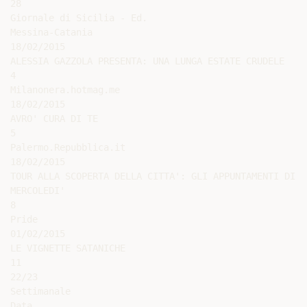
28

Giornale di Sicilia - Ed.

Messina-Catania

18/02/2015

ALESSIA GAZZOLA PRESENTA: UNA LUNGA ESTATE CRUDELE

4

Milanonera.hotmag.me

18/02/2015

AVRO' CURA DI TE

5

Palermo.Repubblica.it

18/02/2015

TOUR ALLA SCOPERTA DELLA CITTA': GLI APPUNTAMENTI DI

MERCOLEDI'

8

Pride

01/02/2015

LE VIGNETTE SATANICHE

11

22/23

Settimanale

Data
