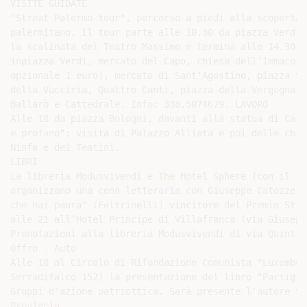
VISITE GUIDATE

"Streat Palermo tour", percorso a piedi alla scoperta 
palermitano. Il tour parte alle 10.30 da piazza Verdi,
la scalinata del Teatro Massimo e termina alle 14.30 i
inpiazza Verdi, mercato del Capo, chiesa dell’Immacola
opzionale 1 euro), mercato di Sant'Agostino, piazza Sa
della Vucciria, Quattro Canti, piazza della Vergogna, 
Ballarò e Cattedrale. Info: 338.5074679. LAVORO

Alle 18 da piazza Bologni, davanti alla statua di Carl
e profano": visita di Palazzo Alliata e poi delle chie
Ninfa e dei Teatini.

LIBRI

La libreria Modusvivendi e The Hotel Sphere (con il ri
organizzano una cena letteraria con Giuseppe Catozzell
che hai paura" (Feltrinelli) vincitore del Premio Stre
alle 21 all’Hotel Principe di Villafranca (via Giusepp
Prenotazioni alla libreria Modusvivendi di via Quintin
Offro - Auto

Alle 18 al Circolo di Rifondazione Comunista "Luxembur
Serradifalco 152) la presentazione del libro "Partigia
Gruppi d'azione patriottica. Sarà presente l'autore Se
Provincia
