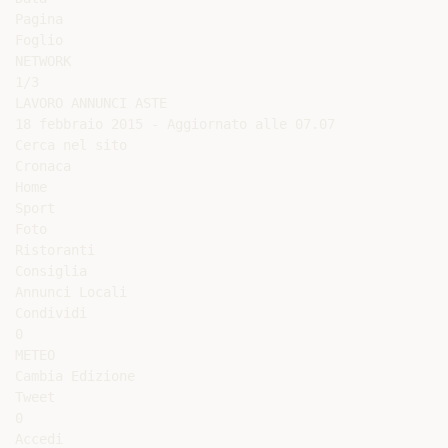
Pagina

Foglio

NETWORK

1/3

LAVORO ANNUNCI ASTE

18 febbraio 2015 - Aggiornato alle 07.07

Cerca nel sito

Cronaca

Home

Sport

Foto

Ristoranti

Consiglia

Annunci Locali

Condividi

0

METEO

Cambia Edizione

Tweet

0

Accedi
