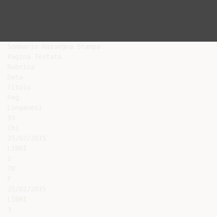
Sommario Rassegna Stampa

Pagina Testata

Rubrica

Data

Titolo

Pag.

Longanesi

93

Chi

25/02/2015

LIBRI

2

78

F

25/02/2015

LIBRI

3
