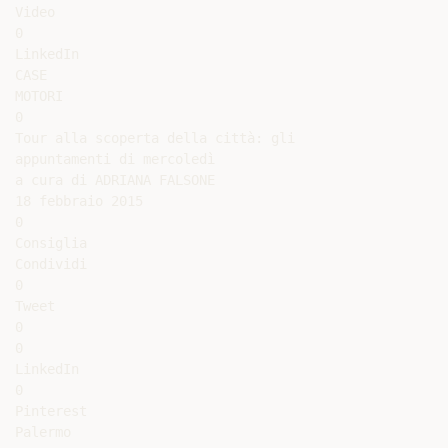
Video

0

LinkedIn

CASE

MOTORI

0

Tour alla scoperta della città: gli

appuntamenti di mercoledì

a cura di ADRIANA FALSONE

18 febbraio 2015

0

Consiglia

Condividi

0

Tweet

0

0

LinkedIn

0

Pinterest

Palermo
