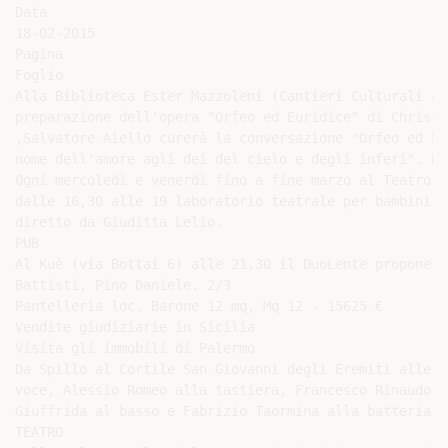
Data

18-02-2015

Pagina

Foglio

Alla Biblioteca Ester Mazzoleni (Cantieri Culturali al
preparazione dell'opera "Orfeo ed Euridice" di Christo
,Salvatore Aiello curerà la conversazione "Orfeo ed Eu
nome dell'amore agli dei del cielo e degli inferi". BAM
Ogni mercoledì e venerdì fino a fine marzo al Teatro L
dalle 16,30 alle 19 laboratorio teatrale per bambini d
diretto da Giuditta Lelio.

PUB

Al Kuè (via Bottai 6) alle 21,30 il DuoLente propone c
Battisti, Pino Daniele. 2/3

Pantelleria loc. Barone 12 mq, Mq 12 - 15625 €

Vendite giudiziarie in Sicilia

Visita gli immobili di Palermo

Da Spillo al Cortile San Giovanni degli Eremiti alle 2
voce, Alessio Romeo alla tastiera, Francesco Rinaudo a
Giuffrida al basso e Fabrizio Taormina alla batteria.

TEATRO
