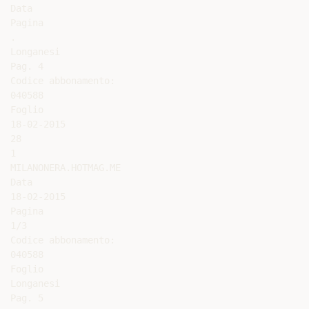
Data

Pagina

.

Longanesi

Pag. 4

Codice abbonamento:

040588

Foglio

18-02-2015

28

1

MILANONERA.HOTMAG.ME

Data

18-02-2015

Pagina

1/3

Codice abbonamento:

040588

Foglio

Longanesi

Pag. 5
