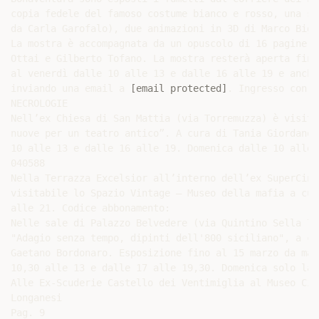
copia fedele del famoso costume bianco e rosso, una se
da Carla Garofalo), due animazioni in 3D di Marco Bigl
La mostra è accompagnata da un opuscolo di 16 pagine c
Ottai e Gilberto Tofano. La mostra resterà aperta fino
al venerdì dalle 10 alle 13 e dalle 16 alle 19 e anche
inviando una email a 
[email protected]
. Ingresso con c
NECROLOGIE

Nell’ex Chiesa di San Mattia (via Torremuzza) è visita
nuove per un teatro antico”. A cura di Tania Giordano.
10 alle 13 e dalle 16 alle 19. Domenica dalle 10 alle 
040588

Nella Terrazza Excelsior all’interno dell’ex SuperCine
visitabile lo Spazio Vintage – Museo della mafia a cur
alle 21. Codice abbonamento:

Nelle sale di Palazzo Belvedere (via Quintino Sella 76
"Adagio senza tempo, dipinti dell'800 siciliano", a cu
Gaetano Bordonaro. Esposizione fino al 15 marzo da mar
10,30 alle 13 e dalle 17 alle 19,30. Domenica solo la 
Alle Ex-Scuderie Castello dei Ventimiglia al Museo Civ
Longanesi

Pag. 9
