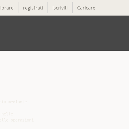
lorare
registrati
Iscriviti
Caricare
ta mediante

nelle

lle operazioni
