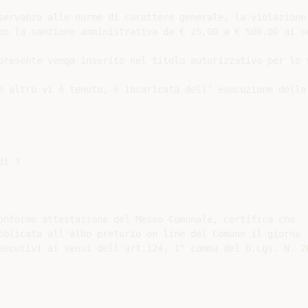
servanza alle norme di carattere generale, la violazione 
on la sanzione amministrativa da € 25.00 a € 500.00 ai se
presente venga inserito nel titolo autorizzativo per lo s
e altro vi è tenuto, è incaricata dell’ esecuzione della 
i 3

onforme attestazione del Messo Comunale, certifica che

bblicata all'albo pretorio on line del Comune il giorno

secutivi ai sensi dell'art.124, 1° comma del D.Lgs. N. 26