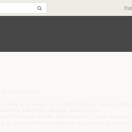
Esp
le vie cittadine.

5, comma 4, prevede che la pubblicità può essere effettua
volantini contenenti messaggi pubblicitari;

iene effettuata in modo indiscriminato creando sporcizia 
 e il decoro urbano con aggravio dei carichi di lavoro ne