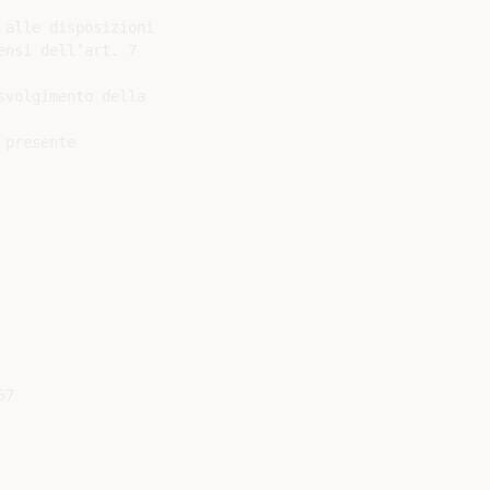
alle disposizioni

nsi dell’art. 7

volgimento della

presente

7
