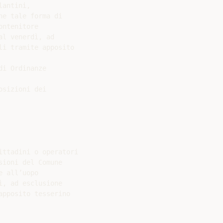
antini,

e tale forma di

ntenitore

l venerdì, ad

i tramite apposito

i Ordinanze

sizioni dei

ttadini o operatori

ioni del Comune

 all’uopo

, ad esclusione

pposito tesserino
