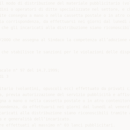
il modo di distribuzione del materiale pubblicitario (vol
dini o operatori di ditte specializzate nel settore, e ch
ite consegna a mano o nella cassetta postale o in atro co
la corrispondenza, da effettuarsi nei giorni dal lunedì a
 che gli incaricati alla distribuzione siano riconoscibil
/2000 che assegna al Sindaco la competenza all’adozione d
 che stabilisce le sanzioni per le violazioni delle dispo
acale n° 97 del 14.7.1999;

i 3

itario (volantini, opuscoli ecc) effettuato da privati ci
a, previa autorizzazione del servizio pubblicità e affiss
gna a mano o nella cassetta postale o in atro contenitore
pondenza, da effettuarsi nei giorni dal lunedì al venerdì
caricati alla distribuzione siano riconoscibili tramite a
a e generalità dell’incaricato.

re effettuati al massimo n° 03 lanci pubblicitari.
