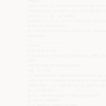
AVVERTE

Fatte salve le sanzioni previste per inos
contenute nel presente atto sono punite c
Bis del D.L.gs. 267/2000.

Dispone, inoltre, che il contenuto della 
attività promozionale.

Gli agenti della Forza Pubblica e chiunqu
Ordinanza.

Lì _______________

Sindaco

f.to NISI Livio

Ordinanza n. 102 del 24/06/2015 - pag. 2 d
COPIA

CERTIFICATO DI PUBBLICAZIONE

Reg. n. 3732

Il sottoscritto Segretario Generale, su c
copia della presente ordinanza è stata pu
24/06/2015 e vi rimarrà per 15 giorni con
del 18/08/2000.

Dalla sede Municipale, addì 24/06/2015

IL MESSO COMUNALE

f.to Addetto Pubblicazione
