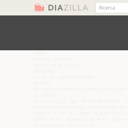
COPIA

Città di Galatone

(Provincia di Lecce)

ORDINANZA

N. 102 DEL 24/06/2015 PROT.

OGGETTO:

Distribuzione materiale pubblicitario per 
IL SINDACO

VISTO che il D. Lgs. N° 507/93 all’art. 1
persone impiegate nella distribuzione di 
PRESO ATTO che tale forma di pubblicità v
pubbliche vie facendo venir meno l’igiene
di spazzamento della Città;
