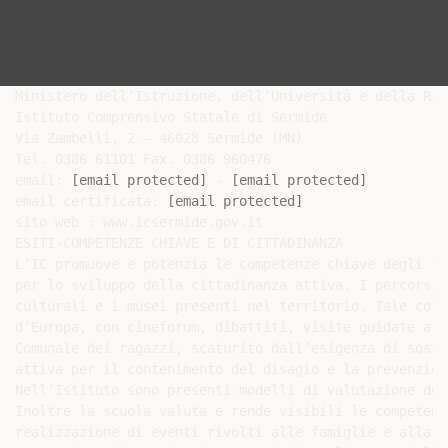
Ministero dell’Istruzione, dell’Università e della Rice
Istituto Comprensivo Statale di Sermide

Via Zambelli, 2 – 46028 Sermide (MN)

Tel. 0386 61101 Fax. 0386 960476

email: 
[email protected]
 - 
[email protected]
email certificata: 
[email protected]