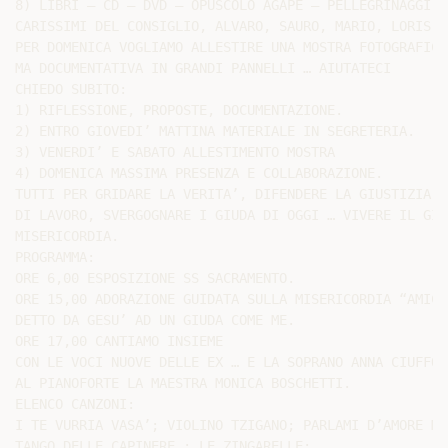
8) LIBRI – CD – DVD – OPUSCOLO AGAPE – PELLEGRINAGGI

CARISSIMI DEL CONSIGLIO, ALVARO, SAURO, MARIO, LORIS, 
PER DOMENICA VOGLIAMO ALLESTIRE UNA MOSTRA FOTOGRAFICA
MA DOCUMENTATIVA IN GRANDI PANNELLI … AIUTATECI

CHIEDO SUBITO:

1) RIFLESSIONE, PROPOSTE, DOCUMENTAZIONE.

2) ENTRO GIOVEDI’ MATTINA MATERIALE IN SEGRETERIA.

3) VENERDI’ E SABATO ALLESTIMENTO MOSTRA

4) DOMENICA MASSIMA PRESENZA E COLLABORAZIONE.

TUTTI PER GRIDARE LA VERITA’, DIFENDERE LA GIUSTIZIA,G
DI LAVORO, SVERGOGNARE I GIUDA DI OGGI … VIVERE IL GIU
MISERICORDIA.

PROGRAMMA:

ORE 6,00 ESPOSIZIONE SS SACRAMENTO.

ORE 15,00 ADORAZIONE GUIDATA SULLA MISERICORDIA “AMICO”
DETTO DA GESU’ AD UN GIUDA COME ME.

ORE 17,00 CANTIAMO INSIEME

CON LE VOCI NUOVE DELLE EX … E LA SOPRANO ANNA CIUFFOLI
AL PIANOFORTE LA MAESTRA MONICA BOSCHETTI.

ELENCO CANZONI:

I TE VURRIA VASA’; VIOLINO TZIGANO; PARLAMI D’AMORE MAR
TANGO DELLE CAPINERE ; LE ZINGARELLE;
