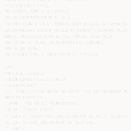
DICITANCIELLE VUIE;

FELICITA’; STELLA D’ARGENTO;

NEL BLU DIPINTO DI BLU; VOLA

COLOMBA BIANCA VOLA; ROMAGNA MIA; REGINELLA CAMPAGNOLA;
LA GRAMADORA; MUSICA PROIBITA; RIDERA’; MARAMAO PERCHE’
MORTO; NON DIMENTICAR LE MIE PAROLE; VOLA VOLA.

ORE 19,00 S. MESSA IN SUFFRAGIO DI ROSANNA.

ORE 20,00 CENA.

ISCRIZIONI PER LA CENA ENTRO IL 5 MAGGIO

___________________________________________________

2016

ANNO DEL GIUBILEO

STRAORDINARIO EDICATO ALLA

“MISERICORDIA”

LA “ ASSOCIAZIONE MADRE SPERANZA “ HA IN PROGRAMMA PER 
MESE DI MARZO UN :

“ WEEK – END DELLA MISERICORDIA “

CON DUE SERATE A TEMA

1° SERATA: SANTA FAUSTINA CI MOSTRA IL VOLTO MISERICORD
DI DIO. STIAMO CONTATTANDO IL RELATORE.

2° SERATA:
