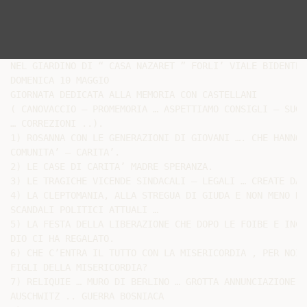
NEL GIARDINO DI “ CASA NAZARET ” FORLI’ VIALE BIDENTE 1
DOMENICA 10 MAGGIO

GIORNATA DEDICATA ALLA MEMORIA CON CASTELLANI

( CANOVACCIO – PROMEMORIA … ASPETTIAMO CONSIGLI – SUGG
… CORREZIONI ..).

1) ROSANNA CON LE GENERAZIONI DI GIOVANI …. CHE HANNO 
COMUNITA’ – CARITA’.

2) LE CASE DI CARITA’ MADRE SPERANZA.

3) LE TRAGICHE VICENDE SINDACALI – LEGALI … CREATE DA 
4) LA CLEPTOMANIA, ALLA STREGUA DI GIUDA E NON MENO DE
SCANDALI POLITICI ATTUALI …

5) LA FESTA DELLA LIBERAZIONE CHE DOPO LE FOIBE E INCU
DIO CI HA REGALATO.

6) CHE C’ENTRA IL TUTTO CON LA MISERICORDIA , PER NOI 
FIGLI DELLA MISERICORDIA?

7) RELIQUIE … MURO DI BERLINO … GROTTA ANNUNCIAZIONE ..
AUSCHWITZ .. GUERRA BOSNIACA
