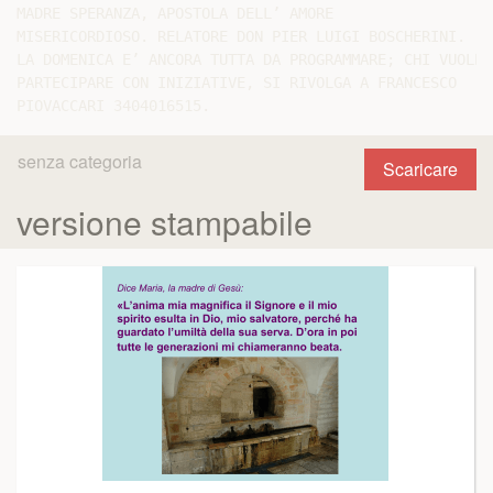
MADRE SPERANZA, APOSTOLA DELL’ AMORE

MISERICORDIOSO. RELATORE DON PIER LUIGI BOSCHERINI.

LA DOMENICA E’ ANCORA TUTTA DA PROGRAMMARE; CHI VUOLE

PARTECIPARE CON INIZIATIVE, SI RIVOLGA A FRANCESCO

senza categoria
Scaricare
versione stampabile