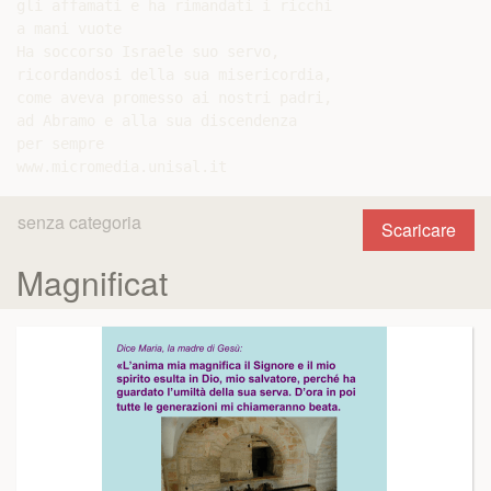
gli affamati e ha rimandati i ricchi

a mani vuote

Ha soccorso Israele suo servo,

ricordandosi della sua misericordia,

come aveva promesso ai nostri padri,

ad Abramo e alla sua discendenza

per sempre

senza categoria
Scaricare
Magnificat