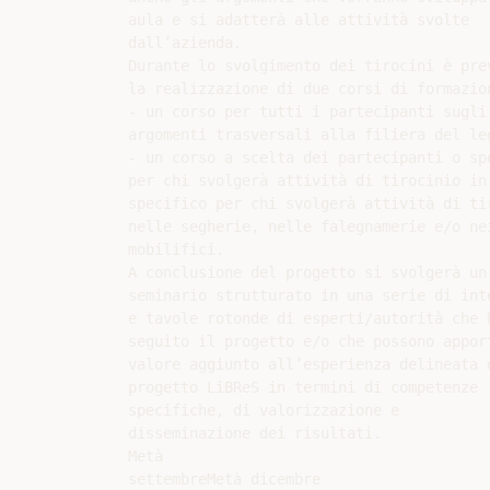
aula e si adatterà alle attività svolte

dall’azienda.

Durante lo svolgimento dei tirocini è prev
la realizzazione di due corsi di formazion
- un corso per tutti i partecipanti sugli

argomenti trasversali alla filiera del leg
- un corso a scelta dei partecipanti o spe
per chi svolgerà attività di tirocinio in 
specifico per chi svolgerà attività di tir
nelle segherie, nelle falegnamerie e/o nei
mobilifici.

A conclusione del progetto si svolgerà un

seminario strutturato in una serie di inte
e tavole rotonde di esperti/autorità che h
seguito il progetto e/o che possono apport
valore aggiunto all’esperienza delineata d
progetto LiBReS in termini di competenze

specifiche, di valorizzazione e

disseminazione dei risultati.

Metà

settembreMetà dicembre
