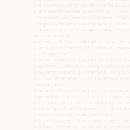
una strategia condivisa territoriale, giun
a una pianificazione integrata di iniziati
l’emersione del lavoro irregolare, ottimiz
l’utilizzo delle risorse disponibili, evit
frantumazioni, le sovrapposizioni, la pres
di aree scoperte.

Verranno attivate azioni di informazione p
lavoratori e i datori di lavoro attraverso
per l’emersione”.

I tutor avranno la funzione di animatorim
supportati, laddove si renda necessario da
consulenti/esperti in materia di lavoro, d
sviluppo aziendale, di finanziamenti alle

imprese, etc.

Sono previsti interventi di formazione per
imprenditori sulle tematiche dell’emersion
della sicurezza e contrattualistica. I sem
saranno aperti agli imprenditori del setto
agroforestale che siano interessati

all’emersione del lavoro irregolare e che

vogliano informarsi su strumenti e propost