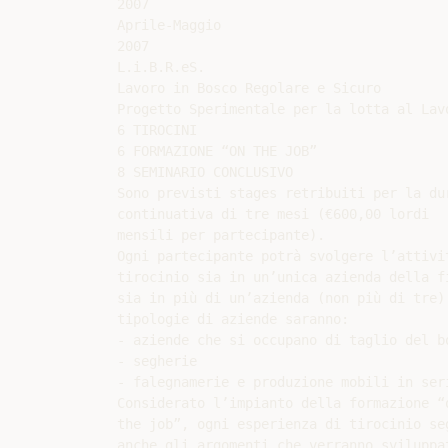
2007

Aprile-Maggio

2007

L.i.B.R.eS.

Lavoro in Bosco Regolare e Sicuro

Progetto Sperimentale per la lotta al Lav
6 TIROCINI

6 FORMAZIONE “ON THE JOB”

8 SEMINARIO CONCLUSIVO

Sono previsti stages retribuiti per la dur
continuativa di tre mesi (€600,00 lordi

mensili per partecipante).

Ogni partecipante potrà svolgere l’attivit
tirocinio sia in un’unica azienda della fi
sia in più di un’azienda (non più di tre).
tipologie di aziende saranno:

- aziende che si occupano di taglio del bo
- segherie

- falegnamerie e produzione mobili in seri
Considerato l’impianto della formazione “o
the job”, ogni esperienza di tirocinio seg
anche gli argomenti che verranno sviluppat