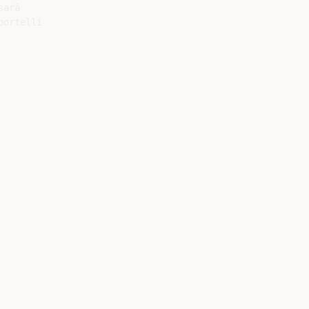
arà

ortelli
