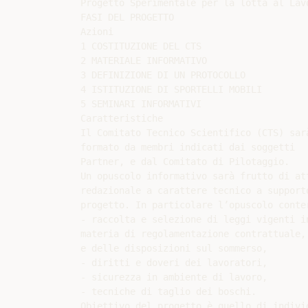
Progetto Sperimentale per la lotta al Lav
FASI DEL PROGETTO

Azioni

1 COSTITUZIONE DEL CTS

2 MATERIALE INFORMATIVO

3 DEFINIZIONE DI UN PROTOCOLLO

4 ISTITUZIONE DI SPORTELLI MOBILI

5 SEMINARI INFORMATIVI

Caratteristiche

Il Comitato Tecnico Scientifico (CTS) sarà
formato da membri indicati dai soggetti

Partner, e dal Comitato di Pilotaggio.

Un opuscolo informativo sarà frutto di att
redazionale a carattere tecnico a supporto
progetto. In particolare l’opuscolo conter
- raccolta e selezione di leggi vigenti in
materia di regolamentazione contrattuale,

e delle disposizioni sul sommerso,

- diritti e doveri dei lavoratori,

- sicurezza in ambiente di lavoro,

- tecniche di taglio dei boschi.

Obiettivo del progetto è quello di individ