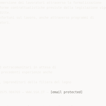
emersione dei lavoratori attraverso la formalizzazione

forme contrattualistiche previste dalla legislazione vige
itte.

nfortuni sul lavoro, anche attraverso programmi di

tori.

d extracomunitari in attesa di

 precedenti esperienze anche

, imprenditori della filiera del legno

0575.984769 – WWW.SSA.IT – 
[email protected]