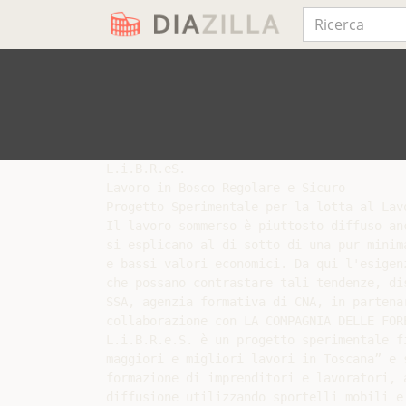
L.i.B.R.eS.

Lavoro in Bosco Regolare e Sicuro

Progetto Sperimentale per la lotta al Lav
Il lavoro sommerso è piuttosto diffuso an
si esplicano al di sotto di una pur minim
e bassi valori economici. Da qui l'esigen
che possano contrastare tali tendenze, di
SSA, agenzia formativa di CNA, in partena
collaborazione con LA COMPAGNIA DELLE FOR
L.i.B.R.e.S. è un progetto sperimentale f
maggiori e migliori lavori in Toscana” e 
formazione di imprenditori e lavoratori, 
diffusione utilizzando sportelli mobili e