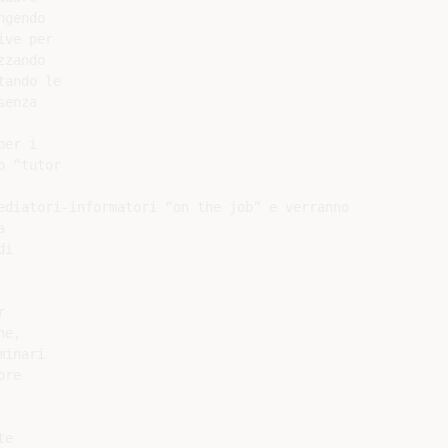
gendo

ve per

zando

ando le

enza

er i

 “tutor

ediatori-informatori “on the job” e verranno



i



e,

inari

re

e
