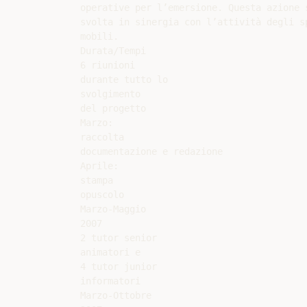
operative per l’emersione. Questa azione s
svolta in sinergia con l’attività degli sp
mobili.

Durata/Tempi

6 riunioni

durante tutto lo

svolgimento

del progetto

Marzo:

raccolta

documentazione e redazione

Aprile:

stampa

opuscolo

Marzo-Maggio

2007

2 tutor senior

animatori e

4 tutor junior

informatori

Marzo-Ottobre
