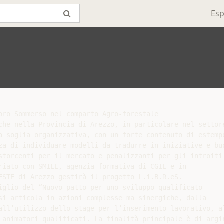
Esp
oro Sommerso nel comparto Agro-forestale

che nella Provincia di Arezzo, in particolare nel settor
a soglia organizzativa, con un forte contenuto di estempo
za di individuare modelli da tradurre in iniziative e buo
storcenti per il mercato e penalizzanti per gli introiti 
riato con SMILE, agenzia formativa di CGIL e in

ESTE di Arezzo gestirà il progetto L.i.B.R.eS.

iglio del “Nuovo patto per uno sviluppo qualificato

si articola in azioni complesse ma sinergiche, dalla

all’utilizzo dello stage per l’inserimento lavorativo, al
 animatori qualificati. La finalità principale è di argin