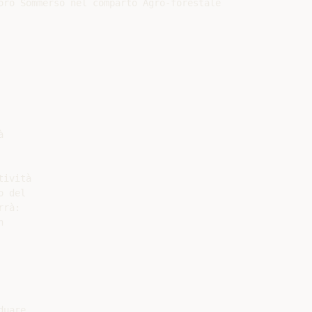
oro Sommerso nel comparto Agro-forestale



ività

 del

rà:



uare
