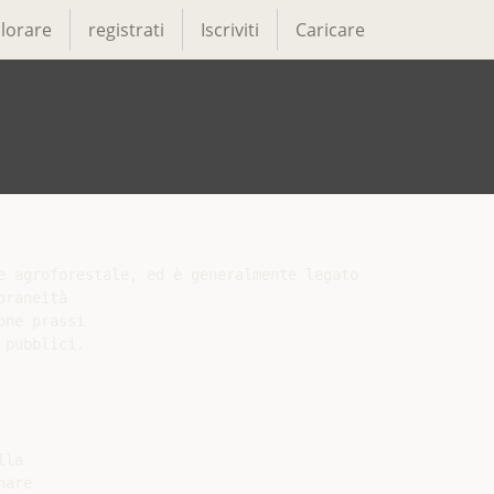
lorare
registrati
Iscriviti
Caricare
e agroforestale, ed è generalmente legato a prestazioni e
raneità

ne prassi

pubblici.

la

are
