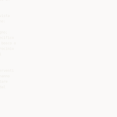
ista

e:

no;

cifico

bosco o

ocinio



rventi

anno

are

al
