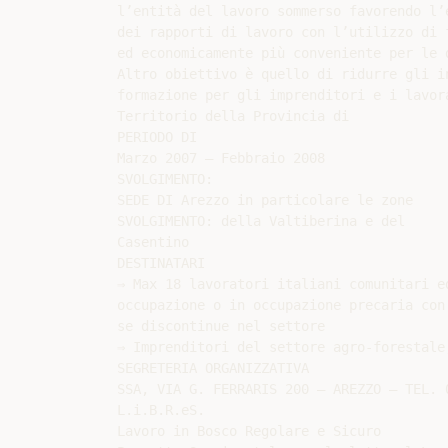
l’entità del lavoro sommerso favorendo l’
dei rapporti di lavoro con l’utilizzo di 
ed economicamente più conveniente per le d
Altro obiettivo è quello di ridurre gli i
formazione per gli imprenditori e i lavora
Territorio della Provincia di

PERIODO DI

Marzo 2007 – Febbraio 2008

SVOLGIMENTO:

SEDE DI Arezzo in particolare le zone

SVOLGIMENTO: della Valtiberina e del

Casentino

DESTINATARI

⇒ Max 18 lavoratori italiani comunitari e
occupazione o in occupazione precaria con
se discontinue nel settore

⇒ Imprenditori del settore agro-forestale
SEGRETERIA ORGANIZZATIVA

SSA, VIA G. FERRARIS 200 – AREZZO – TEL. 
L.i.B.R.eS.

Lavoro in Bosco Regolare e Sicuro
