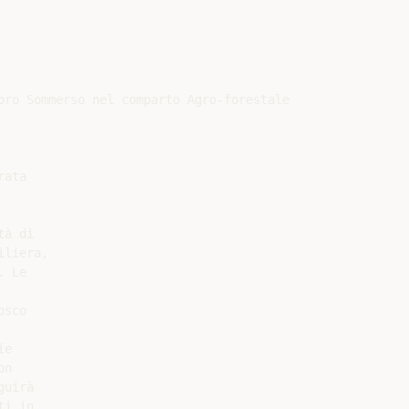
oro Sommerso nel comparto Agro-forestale

ata

à di

liera,

 Le

sco

e

n

uirà

i in
