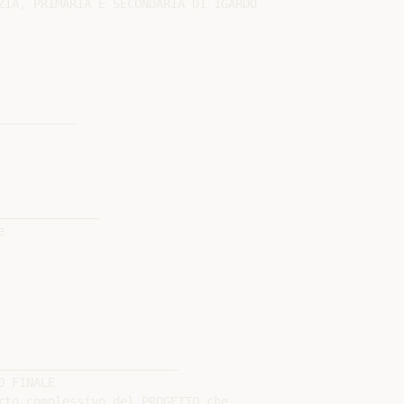
ZIA, PRIMARIA E SECONDARIA DI 1GARDO

__________

_____________



________________________

 FINALE

rto complessivo del PROGETTO che,
