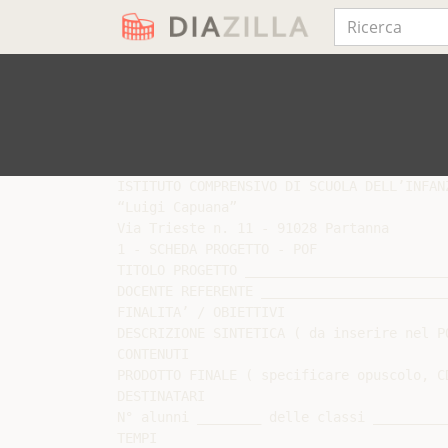
ISTITUTO COMPRENSIVO DI SCUOLA DELL’INFAN
“Luigi Capuana”

Via Trieste n. 11 - 91028 Partanna

1 - SCHEDA PROGETTO - POF

TITOLO PROGETTO __________________________
DOCENTE REFERENTE _______________________
FINALITA’ / OBIETTIVI

DESCRIZIONE SINTETICA ( da inserire nel PO
CONTENUTI

PRODOTTO FINALE ( specificare opuscolo, CD
DESTINATARI

N° alunni ________ delle classi __________
TEMPI
