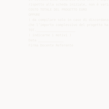
rispetto alla scheda iniziale, non è varia
COSTO TOTALE DEL PROGETTO EURO

OPPURE

( da compilare solo in caso di discordanz
che l’importo complessivo del progetto ha
TOT.____________________

( indicarne i motivi )

Data _____________
