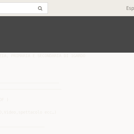
Esp
ZIA, PRIMARIA E SECONDARIA DI 1GARDO

________________________

__________________________

F )

,Video,spettacolo ecc…)

__________________
