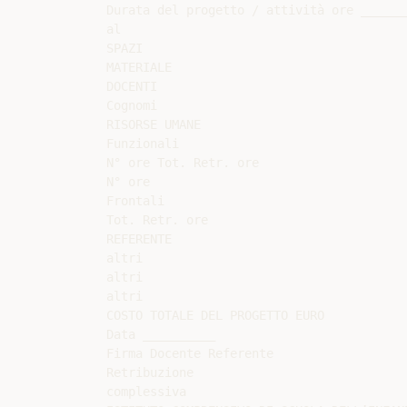
Durata del progetto / attività ore _______
al

SPAZI

MATERIALE

DOCENTI

Cognomi

RISORSE UMANE

Funzionali

N° ore Tot. Retr. ore

N° ore

Frontali

Tot. Retr. ore

REFERENTE

altri

altri

altri

COSTO TOTALE DEL PROGETTO EURO

Data __________

Firma Docente Referente

Retribuzione

complessiva
