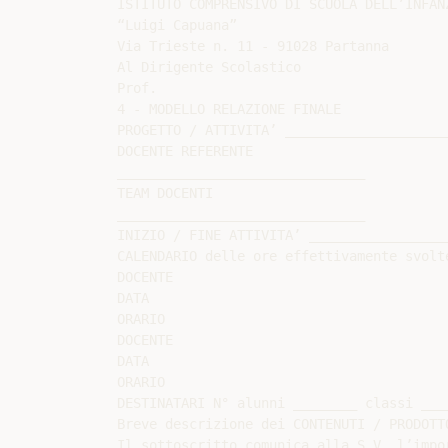
ISTITUTO COMPRENSIVO DI SCUOLA DELL’INFAN
“Luigi Capuana”

Via Trieste n. 11 - 91028 Partanna

Al Dirigente Scolastico

Prof.

4 - MODELLO RELAZIONE FINALE

PROGETTO / ATTIVITA’ _____________________
DOCENTE REFERENTE

_______________________________

TEAM DOCENTI

_______________________________

INIZIO / FINE ATTIVITA’ __________________
CALENDARIO delle ore effettivamente svolte
DOCENTE

DATA

ORARIO

DOCENTE

DATA

ORARIO

DESTINATARI N° alunni ________ classi ____
Breve descrizione dei CONTENUTI / PRODOTTO
Il sottoscritto comunica alla S.V. l’impo