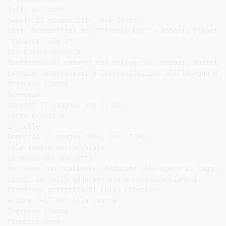
Villa del conte

Sabato 21 giugno 2014, ore 20.45

Corte Benedettina del “Circolo Noi” - Abbazia Pisani

“Cabaret cafè 2”

Duo Cafè Sconcerto

Spettacolo di cabaret con collage di canzoni, duetti, s
parodie, anacronismi e improvvisazioni all’insegna del
Ingresso libero

loreggia

Venerdì 27 giugno, ore 21.00

Santa giustina

in colle

Domenica 15 giugno 2014, ore 17.30

Sala teatro parrocchiale

La magia del balletto

Una sera con Tcaikosky, dedicata alle opere Il lago dei
cigni, La bella addormentata e Lo schiaccianoci.

Direzione artistica di Luisa Libralon

a cura dell’ASD Alla sbarra

Ingresso libero

Piombino dese
