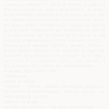
risorse per abbattere i costi ed offrire al pubblico u
Offrire occasioni di svago e divertimento, ma anche mom
di accrescimento personale può, a nostro avviso, costit
un elemento significativo per la vita sociale della com
Per questo motivo, attraverso la rassegna di rete ci p
avrà un ruolo fondamentale per promuovere la conoscenza
e la specificità del territorio ed offrire ad un pubbl
più vasto proposte diversificate e di alto profilo.

Saranno quindi paesaggi teatrali, musicali, artistici,
alcuni aspetti identitari che connotano il Camposampier
quartiere della grande “città diffusa”, ma al tempo spe
territorio in cui convivono storia, arte, cultura, ambi
Gli Assessori alla Cultura del Camposampierese

Programma degli eventi 2014

campodarsego

Sabato 14 giugno

“Jukebox” - Ricordi, immagini ed emozioni passate e pre
Coreografie di danza classica, moderna, hip-hop, acrob
Santa giustina in colle

Domenica 15 giugno

La magia del balletto - Una sera con Tcaikosky
