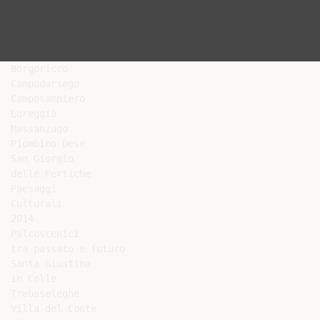
Borgoricco

Campodarsego

Camposampiero

Loreggia

Massanzago

Piombino Dese

San Giorgio

delle Pertiche

Paesaggi

Culturali

2014

Palcoscenici

tra passato e futuro

Santa Giustina

in Colle

Trebaseleghe

Villa del Conte
