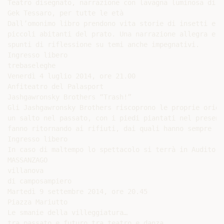
Teatro disegnato, narrazione con lavagna luminosa di e 
Gek Tessaro, per tutte le età

Dall’omonimo libro prendono vita storie di insetti e di
piccoli abitanti del prato. Una narrazione allegra e g
spunti di riflessione su temi anche impegnativi.

Ingresso libero

trebaseleghe

Venerdì 4 luglio 2014, ore 21.00

Anfiteatro del Palasport

Jashgawronsky Brothers “Trash!”

Gli Jashgawronsky Brothers riscoprono le proprie origin
un salto nel passato, con i piedi piantati nel presente
fanno ritornando ai rifiuti, dai quali hanno sempre ri
Ingresso libero

In caso di maltempo lo spettacolo si terrà in Auditori
MASSANZAGO

villanova

di camposampiero

Martedì 9 settembre 2014, ore 20.45

Piazza Mariutto

Le smanie della villeggiatura…

tra passato e futuro tra teatro e danza
