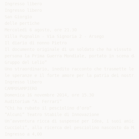
Ingresso libero

Ingresso libero

San Giorgio

delle pertiche

Mercoledì 6 agosto, ore 21.30

Villa Pugnalin - Via Signoria 2 - Arsego

Il diario di nonno Pietro

Il documento originale di un soldato che ha vissuto in 
persona la Prima Guerra Mondiale, portato in scena da “
Gruppo del Lelio”

Uno straordinario, inedito racconto che trasmette le an
le speranze e il forte amore per la patria dei nostri 
Ingresso libero

CAMPOSAMPIERO

Domenica 16 novembre 2014, ore 15.30

Auditorium “A. Ferrari”

“Chi ha rubato il pesciolino d’oro”

“Alcuni” Teatro Stabile di Innovazione

Un’avventura ricca di suspense per Idea, i suoi amici 
Cuccioli”, alla ricerca del pesciolino nascosto da Mag
Ingresso a 4,00
