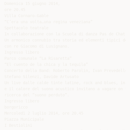
Domenica 15 giugno 2014,

ore 20.45

Villa Cornaro-Gable

“C’era una volta…una regina veneziana”

Spettacolo teatrale

In collaborazione con la Scuola di danza Pas de Chat

Un armonico connubio tra storia ed elementi tipici del
con re Giacomo di Lusignano.

Ingresso libero

Parco comunale “La Risaretta”

“El cuento de la chica y la tequila”

Concerto della Band: Roberto Parolin, Ivan Prevedello,

Stefano Silenzi, Davide Artusato

Un live dalle calde tinte latine, rock and blues, in c
e il calore del suono acustico invitano a vagare on th
ricerca del “suono perduto”.

Ingresso libero

borgoricco

Mercoledì 2 luglio 2014, ore 20.45

Piazza Municipale

I Bestiolini
