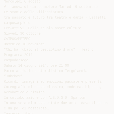
Mercoledì 6 agosto

Villanova di camposampiero Martedì 9 settembre

Le smanie della villeggiatura

tra passato e futuro tra teatro e danza - Balletti

camposampiero

Cre-attivi. Dalla scuola nasce cultura

Giovedì 30 ottobre

CAMPOSAMPIERO

Domenica 16 novembre

“Chi ha rubato il pesciolino d’oro” - Teatro

Programma 2014

campodarsego

Sabato 14 giugno 2014, ore 21.00

Parco artistico-naturalistico Tergolandia

“Jukebox”

Ricordi, immagini ed emozioni passate e presenti

Coreografie di danza classica, moderna, hip-hop,

acrobatica e ritmica

In collaborazione con A.S.D.G.D. Spartum

In una sera di mezza estate due amici davanti ad un Ju
e un po’ di nostalgia…

Ingresso libero
