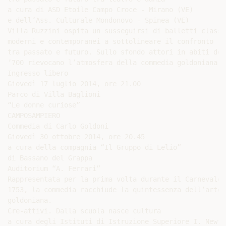
a cura di ASD Etoile Campo Croce - Mirano (VE)

e dell’Ass. Culturale Mondonovo - Spinea (VE)

Villa Ruzzini ospita un susseguirsi di balletti classic
moderni e contemporanei a sottolineare il confronto

tra passato e futuro. Sullo sfondo attori in abiti del

’700 rievocano l’atmosfera della commedia goldoniana.

Ingresso libero

Giovedì 17 luglio 2014, ore 21.00

Parco di Villa Baglioni

“Le donne curiose”

CAMPOSAMPIERO

Commedia di Carlo Goldoni

Giovedì 30 ottobre 2014, ore 20.45

a cura della compagnia “Il Gruppo di Lelio”

di Bassano del Grappa

Auditorium “A. Ferrari”

Rappresentata per la prima volta durante il Carnevale d
1753, la commedia racchiude la quintessenza dell’arte

goldoniana.

Cre-attivi. Dalla scuola nasce cultura

a cura degli Istituti di Istruzione Superiore I. Newto