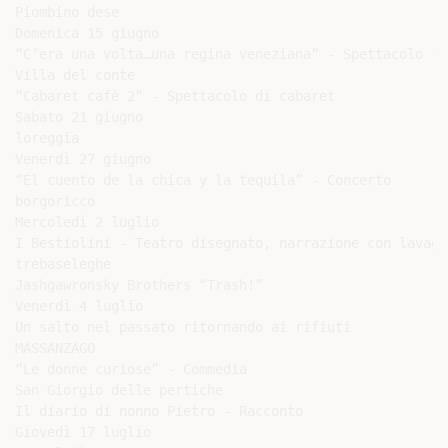
Piombino dese

Domenica 15 giugno

“C’era una volta…una regina veneziana” - Spettacolo tea
Villa del conte

“Cabaret cafè 2” - Spettacolo di cabaret

Sabato 21 giugno

loreggia

Venerdì 27 giugno

“El cuento de la chica y la tequila” - Concerto

borgoricco

Mercoledì 2 luglio

I Bestiolini - Teatro disegnato, narrazione con lavagn
trebaseleghe

Jashgawronsky Brothers “Trash!”

Venerdì 4 luglio

Un salto nel passato ritornando ai rifiuti

MASSANZAGO

“Le donne curiose” - Commedia

San Giorgio delle pertiche

Il diario di nonno Pietro - Racconto

Giovedì 17 luglio
