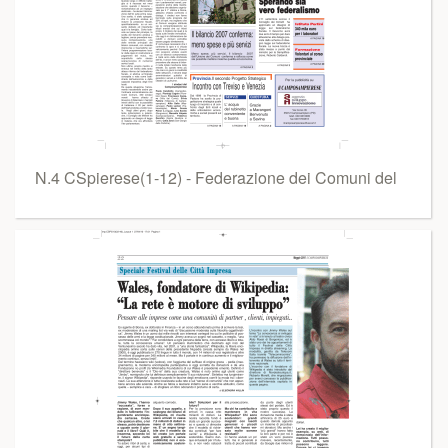
N.4 CSpierese(1-12) - Federazione dei Comuni del