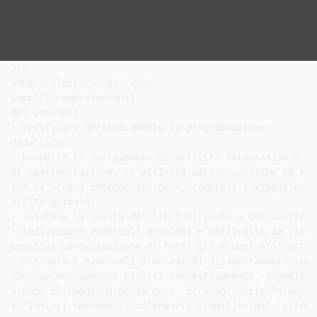
2°A

anno scolastico 2015/2016

Compiti rappresentanti

dei genitori

• verificare periodicamente la programmazione

didattica;

• proporre lo svolgimento di attività integrative e

di sperimentazione, le attività parascolastiche ed ext
che la scuola intende svolgere, compresi i viaggi di i
visite guidate;

• valutare la scelta dei libri di testo e dei sussidi 
• individuare eventuali problemi e difficoltà da risol
positiva partecipazione di tutti gli alunni all’ attiv
• affrontare eventuali problemi di disadattamento scol
che, se non vengono risolti tempestivamente, impediscon
alunno il raggiungimento dell’ irrinunciabile formazio
• riunirsi secondo il calendario stabilito dal Collegi