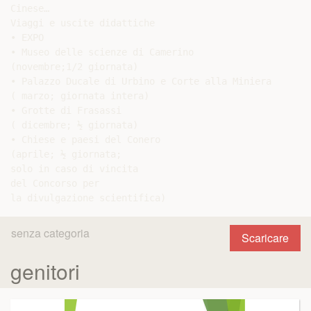
Cinese…

Viaggi e uscite didattiche

• EXPO

• Museo delle scienze di Camerino

(novembre;1/2 giornata)

• Palazzo Ducale di Urbino e Corte alla Miniera

( marzo; giornata intera)

• Grotte di Frasassi

( dicembre; ½ giornata)

• Chiese e paesi del Conero

(aprile; ½ giornata;

solo in caso di vincita

del Concorso per

senza categoria
Scaricare
genitori