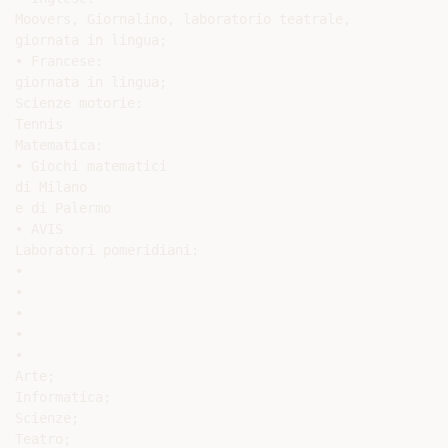
Moovers, Giornalino, laboratorio teatrale,

giornata in lingua;

• Francese:

giornata in lingua;

Scienze motorie:

Tennis

Matematica:

• Giochi matematici

di Milano

e di Palermo

• AVIS

Laboratori pomeridiani:

•

•

•

•

•

Arte;

Informatica;

Scienze;

Teatro;
