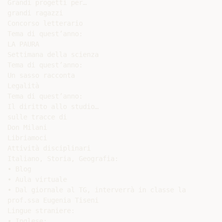
Grandi progetti per…

grandi ragazzi

Concorso letterario

Tema di quest’anno:

LA PAURA

Settimana della scienza

Tema di quest’anno:

Un sasso racconta

Legalità

Tema di quest’anno:

Il diritto allo studio…

sulle tracce di

Don Milani

Libriamoci

Attività disciplinari

Italiano, Storia, Geografia:

• Blog

• Aula virtuale

• Dal giornale al TG, interverrà in classe la

prof.ssa Eugenia Tiseni

Lingue straniere:

• Inglese:
