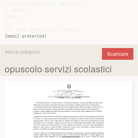
(TUTTI I GIORNI DALLE ORE 7,30)

€. 50,00

ANNUAL

I

[email protected]
senza categoria
Scaricare
opuscolo servizi scolastici