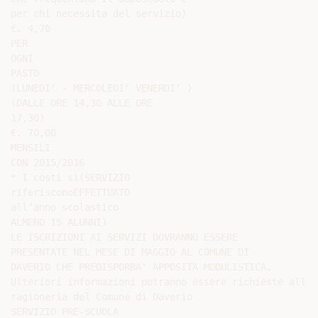
per chi necessita del servizio)

€. 4,70

PER

OGNI

PASTO

(LUNEDI' - MERCOLEDI' VENERDI' )

(DALLE ORE 14,30 ALLE ORE

17,30)

€. 70,00

MENSILI

CON 2015/2016

* I costi si(SERVIZIO

riferisconoEFFETTUATO

all’anno scolastico

ALMENO 15 ALUNNI)

LE ISCRIZIONI AI SERVIZI DOVRANNO ESSERE

PRESENTATE NEL MESE DI MAGGIO AL COMUNE DI

DAVERIO CHE PREDISPORRA' APPOSITA MODULISTICA.

Ulteriori informazioni potranno essere richieste all’uf
ragioneria del Comune di Daverio

SERVIZIO PRE-SCUOLA
