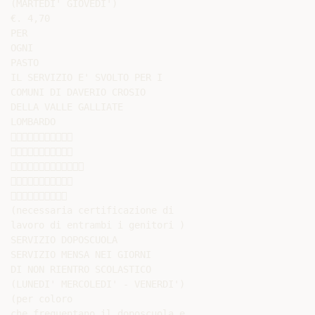
(MARTEDI' GIOVEDI')

€. 4,70

PER

OGNI

PASTO

IL SERVIZIO E' SVOLTO PER I

COMUNI DI DAVERIO CROSIO

DELLA VALLE GALLIATE

LOMBARDO











(necessaria certificazione di

lavoro di entrambi i genitori )

SERVIZIO DOPOSCUOLA

SERVIZIO MENSA NEI GIORNI

DI NON RIENTRO SCOLASTICO

(LUNEDI' MERCOLEDI' - VENERDI')

(per coloro

che frequentano il doposcuola e
