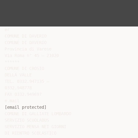
er

COMUNE DI DAVERIO

COMUNE DI DAVERIO

Provincia di Varese

Via Roma n° 45 – 21020

******

COMUNE DI CROSIO

DELLA VALLE

TEL. 0332.947135 –

0332.948778

FAX 0332.949697

[email protected]
COMUNE DI GALLIATE LOMBARDO

SERVIZIO SCUOLABUS

SERVIZIO MENSA NEI GIORNI

DI RIENTRO SCOLASTICO
