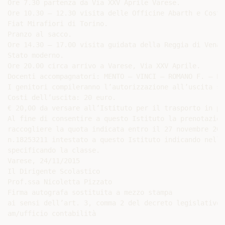
Ore 7.30 partenza da Via XXV Aprile Varese.

Ore 10.30 – 12.30 visita delle Officine Abarth e Costr
Fiat Mirafiori di Torino.

Pranzo al sacco.

Ore 14.30 – 17.00 visita guidata della Reggia di Venar
Stato moderno.

Ore 20.00 circa arrivo a Varese, Via XXV Aprile.

Docenti accompagnatori: MENTO – VINCI – ROMANO F. – PIA
I genitori compileranno l’autorizzazione all’uscita su
Costi dell’uscita: 20 euro.

€ 20,00 da versare all’Istituto per il trasporto in pu
Al fine di consentire a questo Istituto la prenotazion
raccogliere la quota indicata entro il 27 novembre 201
n.18253211 intestato a questo Istituto indicando nella
specificando la classe.

Varese, 24/11/2015

Il Dirigente Scolastico

Prof.ssa Nicoletta Pizzato

Firma autografa sostituita a mezzo stampa

ai sensi dell’art. 3, comma 2 del decreto legislativo 
am/ufficio contabilità

_______________________________________
