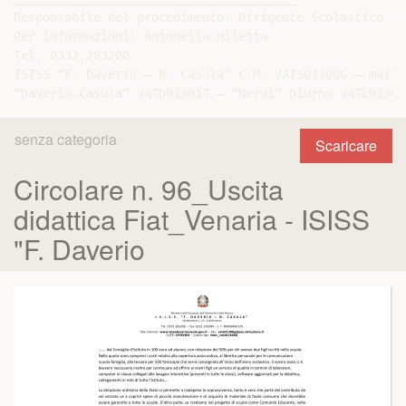
Responsabile del procedimento: Dirigente Scolastico

Per informazioni: Antonella Miletta

Tel. 0332.283200

ISISS “F. Daverio – N. Casula” C.M. VAIS01300G – mail:
senza categoria
Scaricare
Circolare n. 96_Uscita
didattica Fiat_Venaria - ISISS
"F. Daverio