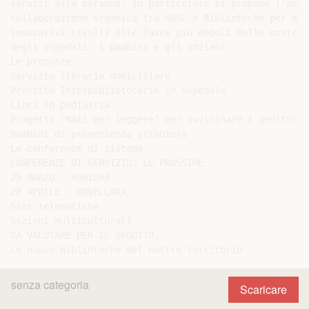
servizi alla persona: in particolare si propone l'avvi
collaborazione organica tra AUSL e Biblioteche per att
innovativi rivolti alle fasce più deboli delle nostre 
degli ospedali, i bambini e gli anziani.

Le proposte:

Servizio librario domiciliare

Prestito Interbibliotecario in Ospedale

Libri in pediatria

Progetto "Nati per leggere" per avvicinare i genitori d
bambini di provenienza straniera

Le conferenze di sistema

CONFERENZE DI SERVIZIO: LE PROSSIME

25 MARZO - RUBIERA

28 APRILE - NOVELLARA

Sale telematiche

Sezioni multiculturali

DA VALUTARE PER IL SEGUITO..

senza categoria
Scaricare