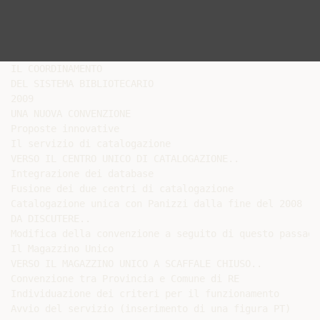
IL COORDINAMENTO

DEL SISTEMA BIBLIOTECARIO

2009

UNA NUOVA CONVENZIONE

Proposte innovative

Il servizio di catalogazione

VERSO IL CENTRO UNICO DI CATALOGAZIONE..

Integrazione dei database

Fusione dei due centri di catalogazione

Catalogazione unica con Panizzi dalla fine del 2008

DA DISCUTERE..

Modifica della convenzione a seguito di questo passaggi
Il Magazzino Unico

VERSO IL MAGAZZINO UNICO A SCAFFALE CHIUSO..

Convenzione tra Provincia e Comune di RE

Individuazione dei criteri per il funzionamento

Avvio del servizio (inserimento di una figura PT)
