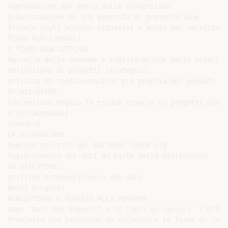
Approvazione del testo della convenzione

Organizzazione di una giornata di presentazione

Stipula degli accordi attuativi e avvio del servizio

Piani bibliotecari

I PIANI BIBLIOTECARI

Raccolta delle domande e individuazione delle priorità

Definizione di progetti strategici

Attività di rendicontazione più precisa del passato

DA DISCUTERE..

Concentrare meglio le esigue risorse su progetti più gr
o sovracomunali

SimonLib

LA MISURAZIONE

Miglior utilizzo del SOFTWARE SIMON LIB

Aggiornamento dei dati da parte delle biblioteche

DA DISCUTERE..

Utilizzo esterno/interno dei dati

Nuovi progetti

BIBLIOTECHE E SERVIZI ALLA PERSONA

Dopo "Nati per leggere" e "I libri in carcere" l'Uffic
Provincia sta lavorando ad accrescere le forme di coll