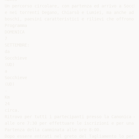
Un percorso circolare, con partenza ed arrivo a Socchi
e nei torrenti Degano, Chiarsò e Lumiei, ma anche ad e
boschi, paesini caratteristici e rilievi che offrono u
Programma

DOMENICA

7

SETTEMBRE:

da

Socchieve

(UD)

a

Socchieve

(UD)

-

Km

24

circa.

Ritrovo per tutti i partecipanti presso la Canonica di
alle ore 7:30 per effettuare le iscrizioni e per una v
Partenza della camminata alle ore 8:00.

Dopo essere entrati nel greto del Tagliamento lo perco