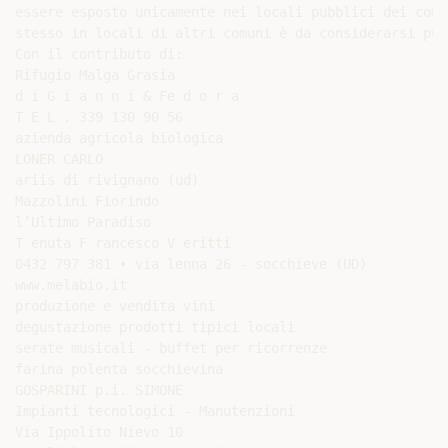
essere esposto unicamente nei locali pubblici dei comu
stesso in locali di altri comuni è da considerarsi pur
Con il contributo di:

Rifugio Malga Grasia

d i G i a n n i & Fe d o r a

T E L . 339 130 90 56

azienda agricola biologica

LONER CARLO

ariis di rivignano (ud)

Mazzolini Fiorindo

l’Ultimo Paradiso

T enuta F rancesco V eritti

0432 797 381 • via lenna 26 - socchieve (UD)

www.melabio.it

produzione e vendita vini

degustazione prodotti tipici locali

serate musicali - buffet per ricorrenze

farina polenta socchievina

GOSPARINI p.i. SIMONE

Impianti tecnologici - Manutenzioni

Via Ippolito Nievo 10
