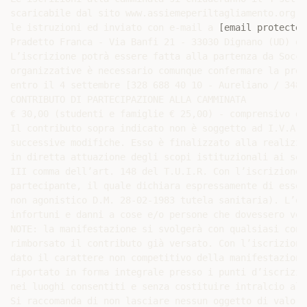
scaricabile dal sito www.assiemeperiltagliamento.org, 
le istruzioni ed inviato con e-mail a 
[email protected
Pradetto Franca - Via Banfi 21 - 33030 Dignano (UD) o 
L’iscrizione potrà essere fatta alla partenza da Socch
organizzative è necessario comunque confermare la prop
entro il 4 settembre [328 688 40 10 - Aureliano / 348 
CONTRIBUTO DI PARTECIPAZIONE ALLA CAMMINATA

€ 30,00 (studenti e famiglie € 25,00) - comprensivo di
Il contributo sopra indicato non è soggetto ad I.V.A. 
successive modifiche. Esso è finalizzato alla realizza
in diretta attuazione degli scopi istituzionali ai sen
III comma dell’art. 148 del T.U.I.R. Con l’iscrizione 
partecipante, il quale dichiara espressamente di esser
non agonistico D.M. 28-02-1983 tutela sanitaria). L’or
infortuni e danni a cose e/o persone che dovessero ver
NOTE: la manifestazione si svolgerà con qualsiasi cond
rimborsato il contributo già versato. Con l’iscrizione
dato il carattere non competitivo della manifestazione
riportato in forma integrale presso i punti d’iscrizio
nei luoghi consentiti e senza costituire intralcio al 
Si raccomanda di non lasciare nessun oggetto di valore