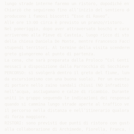
lungo strade interne faremo un ristoro, dopodiché entr
Chiarzò che seguiremo fino all’inizio del sentiero del
producono i famosi biscotti “Esse di Raveo”.

Alle ore 13:00 circa è previsto un pranzo/ristoro.

Nel pomeriggio, dopo aver attraversato boschi e caratt
arriveremo alla Pieve di Castoia, luogo ricco di stori
della chiesa Daniela De Monte, mentre Francesco Facchi
stupendi territori. Al termine della visita scenderemo
greto giungeremo al punto di partenza.

La cena, che sarà preparata dalla Proloco “Col Gentile
messaci a disposizione dalla Parrocchia di Socchieve.

PERCORSO: si svolgerà dentro il greto del fiume, lungo
da escursionismo con una buona suola). Per un eventual
di portare nello zaino sandali chiusi (NO infradito) o
nell’acqua, asciugamano e calze di ricambio. Durante l
uniti in gruppo seguendo le indicazioni dei responsabi
quando si cammina lungo strade aperte al traffico veic
il percorso nella distanza e nell’itinerario qualora s
di forza maggiore.

RISTORI: sono previsti due punti di ristoro con gustos
alla collaborazione di Archimede, Fiorella, Franca, Lu