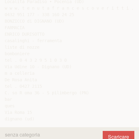
Località Paradiso • Pocenia (UD)

w w w. t e n u t a f r a n c e s c o v e r i t t i . i 
0432 951 177 - 338 160 24 25

BONZICCO di DIGNANO (UD)

FARMACIA

ENRICO DURISOTTO

casalinghi - ferramenta

liste di nozze

bomboniere

tel . 0 4 3 2 9 5 1 0 3 0

Via Udine 10 - Dignano (UD)

m a celleria

De Rosa Anita

tel . 0427 2115

C. so R oma 36 - S pilimbergo (PN)

bar

ques

Via Roma 15

senza categoria
Scaricare