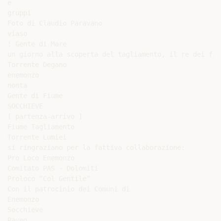
e

gruppi

Foto di Claudio Paravano

viaso

! Gente di Mare

un giorno alla scoperta del tagliamento, il re dei fiu
Torrente Degano

enemonzo

nonta

Gente di Fiume

SOCCHIEVE

[ partenza-arrivo ]

Fiume Tagliamento

Torrente Lumiei

si ringraziano per la fattiva collaborazione:

Pro Loco Enemonzo

Comitato PAS - Dolomiti

Proloco “Col Gentile”

Con il patrocinio dei Comuni di

Enemonzo

Socchieve

Raveo
