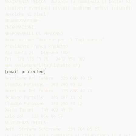
ASSISTENZA MEDICA: durante la camminata il Dottor Stef
risolvere eventuali piccoli problemi medici (ricordiam
vesciche ai piedi).

ORGANIZZAZIONE:

INFORMAZIONI:

RESPONSABILI DI PERCORSO:

Associazione “Assieme per il Tagliamento”

Presidente Franca Pradetto

Via Banfi 21 - Dignano (UD)

Tel. 328 638 35 26 - 0432 951 300

[email protected]
Aureliano Del Fabbro - 328 688 40 10

Claudio Paravano - 348 290 40 12

Aureliano Del Fabbro - 328 688 40 10

Modesto Martello - 345 187 13 62

Claudio Paravano - 348 290 40 12

Dario Tosoni - 349 400 49 39

Ezio Zol - 333 856 84 57

ASSISTENZA MEDICA:

Dott. Stefano Schierano - 334 764 05 27

Le iscrizioni alla camminata si chiuderanno il 4 sette