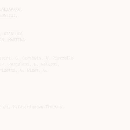
ALZAVARA,

OSTINI,

 GIANLUCA

N, MARTINA

ssini, G. Gershwin, A. Piazzolla

.P. Pergolesi, B. Galuppi,

izetti, G. Bizet, G.

èniz, M.Castelnuovo-Tedesco,
