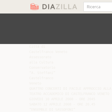
Città di

Castelfranco Veneto

Assessorato

alla Cultura

Conservatorio

“A. Steffani”

Castelfranco

Veneto

QUATTRO CONCERTI DI FACILE APPROCCIO ALLA 
TEATRO ACCADEMICO DI CASTELFRANCO VENETO

GIOVEDI 10 APRILE 2008 - ORE 2045

SABATO 12 APRILE 2008 - ORE 20.45

“ENSEMBLE DI SASSOFONI”
