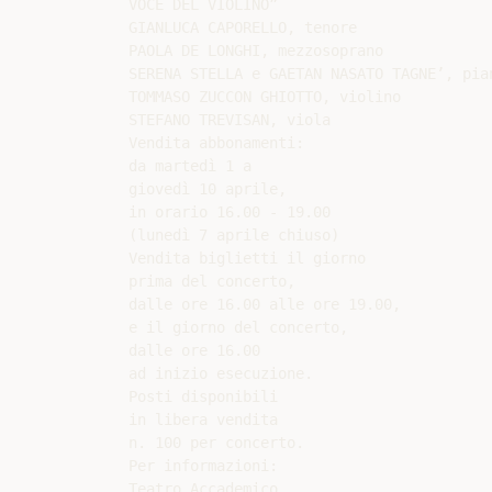
VOCE DEL VIOLINO”

GIANLUCA CAPORELLO, tenore

PAOLA DE LONGHI, mezzosoprano

SERENA STELLA e GAETAN NASATO TAGNE’, pian
TOMMASO ZUCCON GHIOTTO, violino

STEFANO TREVISAN, viola

Vendita abbonamenti:

da martedì 1 a

giovedì 10 aprile,

in orario 16.00 - 19.00

(lunedì 7 aprile chiuso)

Vendita biglietti il giorno

prima del concerto,

dalle ore 16.00 alle ore 19.00,

e il giorno del concerto,

dalle ore 16.00

ad inizio esecuzione.

Posti disponibili

in libera vendita

n. 100 per concerto.

Per informazioni:

Teatro Accademico,
