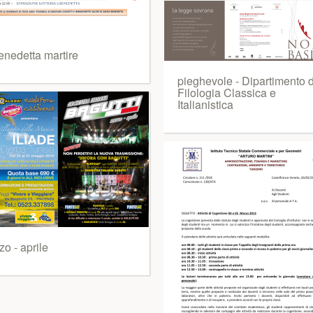
enedetta martire
pieghevole - Dipartimento d
Filologia Classica e
Italianistica
o - aprile