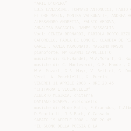
“ARIE D’OPERA”

LUIS LANZARINI, TOMMASO ANTONUCCI, FABIO C
ETTORE MASIN, MONIKA VALKUNAITE, ANDREA AG
ALESSANDRO ANDRETTA, FAUSTO VEDOVA,

ANNALISA BAGAGGIA, JAMES MASSAGLIA

Voci: CINZIA BERNARDI, FABIOLA BORTOLOZZO,
CAPORELLO, PAOLA DE LONGHI, CLAUDIA DE PIA
GARLET, VANIA MARCONATO, MASSIMO MASON

pianoforte: Mº GIANNI CAPPELLETTO

musiche di: G.F.Handel, W.A.Mozart, G. Ro
musiche di: C. Monteverdi, G.F. Händel, G
W.A. Mozart, G.S. Mayr, V. Bellini, G. Don
Verdi, A. Ponchielli, G .Puccini

VENERDI 11 APRILE 2008 - ORE 20.45

“CHITARRA E VIOLONCELLO”

ALBERTO MESIRCA, chitarra

DAMIANO SCARPA, violoncello

musiche di: M.de Falla, E.Granados, I.Alb
D.Scarlatti, J.S.Bach, G.Cassadò

SABATO 19 APRILE 2008 - ORE 20.45

“IL SUONO DELLA POESIA E LA
