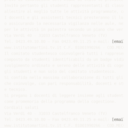
Invito pertanto gli studenti rappresentanti di classe 
allestire al meglio tutte le attività programmate, com
I docenti e gli assistenti tecnici presteranno il loro
o assicurando la necessaria vigilanza nelle aule, nei 
per le attività in palestra secondo un piano che verrà
Via Verdi 40 - 31033 Castelfranco Veneto (TV)

Tel. 0423.49.10.80 – Fax 0423.49.11.25 e-mail: 
[email 
www.istitutomartini.tv.it C.F. 81001990266 - COD.MECC.
Il comitato studentesco coinvolgerà tutti i rappresent
composto da studenti identificabili da un badge vidima
svolgimento ordinato e sereno delle attività di cogest
gli studenti e non solo del comitato studentesco.

Si confida nella massima collaborazione di tutti gli o
che coinvolge, con pari responsabilità, docenti e stud
e tecnico.

Si pregano i docenti di leggere insieme agli studenti 
come promemoria della programma della cogestione.

Cordiali saluti

Via Verdi 40 - 31033 Castelfranco Veneto (TV)

Tel. 0423.49.10.80 – Fax 0423.49.11.25 e-mail: 
[email 