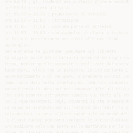
ore 08.10 : gli studenti delle classi prime e seconde 
ore 08.30 : inizio attività

ore 08.30 – 10.30 : prima parte di attività

ore 10.30 – 11.05 : ricreazione

ore 11.05 – 12.50 : seconda parte di attività

ore 12.50 – 13.00 : contrappello in classe e termine at
Le lezioni termineranno per tutti alle ore 13.00

personale).

per entrambe le giornate (annotare sul libretto

La maggior parte delle attività proposte ed organizzat
terra, mentre quelle proposte e realizzate dai docenti
laboratori, oltre che in palestra. Invito pertanto i d
approfondimento o di recupero, a prendere accordi con 
Come concordato nella riunione del comitato studentesc
raccogliendo le adesioni dei compagni alle attività da
che sarà esposto attraverso tabelle cui tutti gli stud
Con i rappresentanti degli studenti si sta preparando 
la mappa di sistemazione all’interno dell’edificio sco
informazioni saranno affisse anche alle bacheche della
Le classi quinte potranno svolgere le attività didatti
e/o dedicare solo una parte delle mattinate per la cog
prove di simulazione dell'esame di stato se previste.
