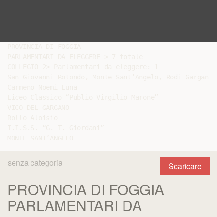
PROVINCIA DI FOGGIA

PARLAMENTARI DA ELEGGERE > 7 totale

COLLEGIO 2> Parlamentari da eleggere: 1

San Giovanni Rotondo, Monte Sant’Angelo, Rodi Garganic
Carmeno Noemi Luna

Liceo Classico “Publio Virgilio Marone”

VICO DEL GARGANO

Rollo Aloisio

I.I.S.S. “G. T. Giordani”

senza categoria
Scaricare
PROVINCIA DI FOGGIA
PARLAMENTARI DA