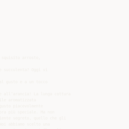
squisito arrosto,

 succulenta? Oggi vi

l gusto e a un tocco

e all’arancia! La lunga cottura

le aromatizzata

usto piacevolmente

ra più speciale. Ma non

iente segreto, quello che gli

oi abbiamo scelto una
