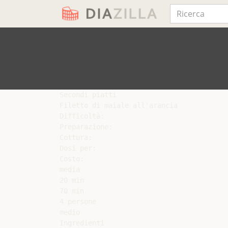
Secondi piatti

Filetto di maiale all'arancia

Difficoltà:

Preparazione:

Cottura:

Dosi per:

Costo:

media

20 min

70 min

4 persone

medio

Ingredienti
