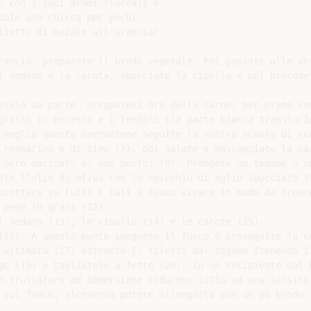
e con i suoi aromi floreali e

bio una chicca per pochi

iletto di maiale all'arancia!

rancia, preparate il brodo vegetale. Poi passate alle ver
l sedano e la carota, sbucciate la cipolla e poi procedet
etelo da parte. Occupatevi ora della carne: per prima cos
grasso in eccesso e i tendini (la parte bianca translucid
 meglio questa operazione seguite la nostra scuola di cuc
 rosmarino e di timo (7), poi salate e massaggiate la car
 nero macinato al suo posto) (8). Prendete un tegame o un
ate l’olio di oliva con lo spicchio di aglio sbucciato (9
scottare su tutti i lati a fuoco vivace in modo da creare
pepe in grani (12)

l sedano (13), le cipolle (14) e le carote (15).

(16). A questo punto spegnete il fuoco e proseguite la co
 ultimata (17) estraete il filetto dal tegame (tenendo il
go (19) e tagliatelo a fette (20). In un recipiente dal b
n frullatore ad immersione riducete tutto ad una salsina 
 sul fuoco, viceversa potete allungarla con un pò brodo f