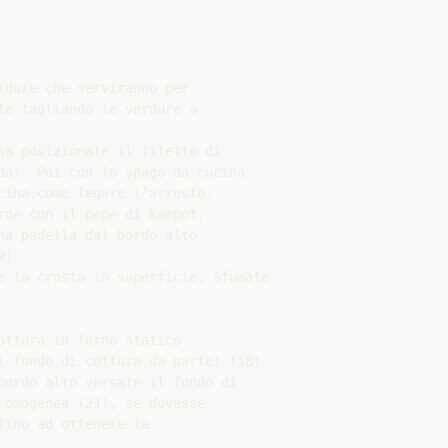
dure che serviranno per

e tagliando le verdure a

a posizionate il filetto di

a). Poi con lo spago da cucina

ina:come legare l’arrosto.

ne con il pepe di Kampot,

a padella dal bordo alto

)

 la crosta in superficie. Sfumate

ttura in forno statico

 fondo di cottura da parte) (18)

ordo alto versate il fondo di

omogenea (21), se dovesse

ino ad ottenere la
