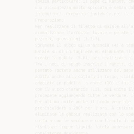
spezia particolare: il pepe di Kampot, ch
una piccantezza molto spiccata è senza dub
intenditori. Preparate insieme a noi il f
Preparazione

Per realizzare il filetto di maiale all’a
aromatizzare l'arrosto: lavate e pelate i
pezzetti grossolani (1-2-3).

Spremete il succo di un'arancia (4) e ten
maiale su di un tagliere ed eliminate il 
create la gabbia (5-6), per realizzare al
Tra i nodi di spago inserite i rametti di
pestato (potete anche utilizzare del pepe
adatta anche alla cottura in forno, scald
adagiate in padella la carne (10) e fate 
con il succo d'arancia (11), poi unite il 
procedete aggiungendo tutte le verdure: i
Per ultimo unite anche il brodo vegetale 
preriscaldato a 200° per 1 ora. A cottura
eliminate la gabbia realizzata con lo spa
cottura con le verdure e con l’aiuto di u
risultare troppo liquida fatela addensare
consistenza desiderata.
