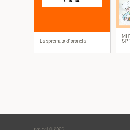
MI
La spremuta d`arancia
SP
project © 2026