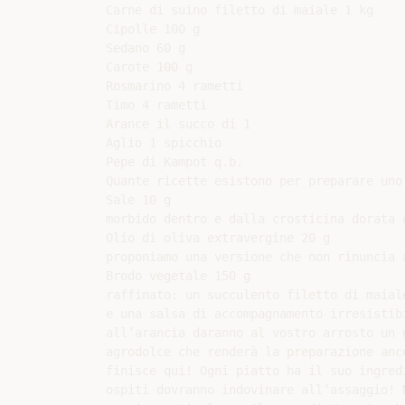
Carne di suino filetto di maiale 1 kg

Cipolle 100 g

Sedano 60 g

Carote 100 g

Rosmarino 4 rametti

Timo 4 rametti

Arance il succo di 1

Aglio 1 spicchio

Pepe di Kampot q.b.

Quante ricette esistono per preparare uno 
Sale 10 g

morbido dentro e dalla crosticina dorata e
Olio di oliva extravergine 20 g

proponiamo una versione che non rinuncia a
Brodo vegetale 150 g

raffinato: un succulento filetto di maial
e una salsa di accompagnamento irresistibi
all’arancia daranno al vostro arrosto un g
agrodolce che renderà la preparazione anco
finisce qui! Ogni piatto ha il suo ingred
ospiti dovranno indovinare all’assaggio! N