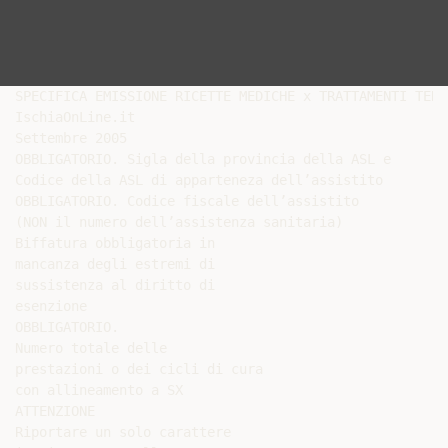
SPECIFICA EMISSIONE RICETTE MEDICHE x TRATTAMENTI TERMA
IschiaOnLine.it

Settembre 2005

OBBLIGATORIO. Sigla della provincia della ASL e

Codice della ASL di apparteneza dell’assistito

OBBLIGATORIO. Codice fiscale dell’assistito

(NON il numero dell’assistenza sanitaria)

Biffatura obbligatoria in

mancanza degli estremi di

sussistenza al diritto di

esenzione

OBBLIGATORIO.

Numero totale delle

prestazioni o dei cicli di cura

con allineamento a SX

ATTENZIONE

Riportare un solo carattere
