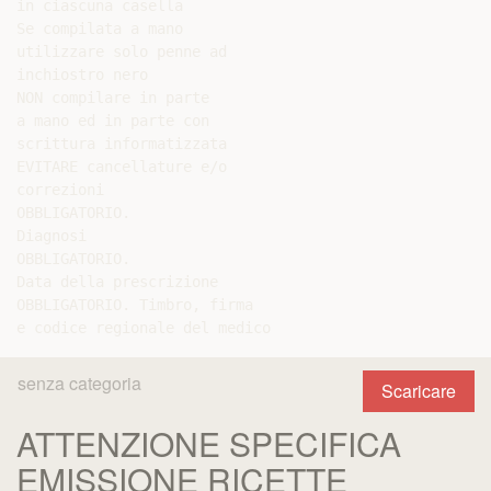
in ciascuna casella

Se compilata a mano

utilizzare solo penne ad

inchiostro nero

NON compilare in parte

a mano ed in parte con

scrittura informatizzata

EVITARE cancellature e/o

correzioni

OBBLIGATORIO.

Diagnosi

OBBLIGATORIO.

Data della prescrizione

OBBLIGATORIO. Timbro, firma

senza categoria
Scaricare
ATTENZIONE SPECIFICA
EMISSIONE RICETTE