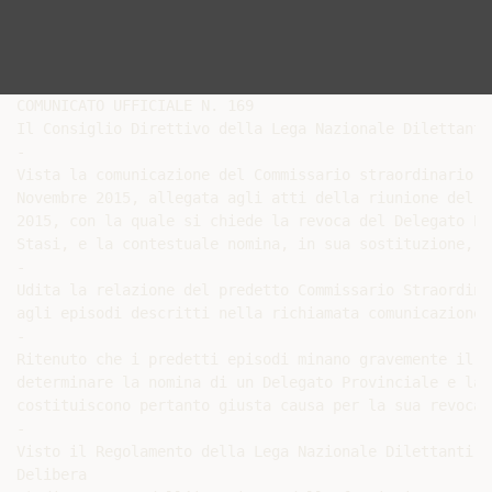
COMUNICATO UFFICIALE N. 169

Il Consiglio Direttivo della Lega Nazionale Dilettanti:
-

Vista la comunicazione del Commissario straordinario d
Novembre 2015, allegata agli atti della riunione del C
2015, con la quale si chiede la revoca del Delegato Pr
Stasi, e la contestuale nomina, in sua sostituzione, d
-

Udita la relazione del predetto Commissario Straordina
agli episodi descritti nella richiamata comunicazione;

-

Ritenuto che i predetti episodi minano gravemente il v
determinare la nomina di un Delegato Provinciale e la 
costituiscono pertanto giusta causa per la sua revoca 
-

Visto il Regolamento della Lega Nazionale Dilettanti;

Delibera
