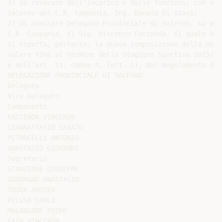
1) di revocare dall’incarico e dalle funzioni, con eff
Salerno del C.R. Campania, Ing. Donato Di Stasi;

2) di nominare Delegato Provinciale di Salerno, su pro
C.R. Campania, il Sig. Vincenzo Faccenda, il quale ass
Si riporta, pertanto, la nuova composizione della Dele
valere fino al termine della Stagione Sportiva 2015/20
e dell’art. 11, comma 4, lett. i), del Regolamento del
DELEGAZIONE PROVINCIALE DI SALERNO

Delegato

Vice Delegato

Componenti

FACCENDA VINCENZO

GIANNATTASIO SABATO

PETROCELLI ANTONIO

ANASTASIO GIOVANNI

Segretario

STANZIONE GIUSEPPE

GUADAGNO ANASTASIO

TRUDA ANDREA

PELUSO CARLO

MALANGONE PIERO

SICA VINCENZO
