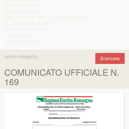
AVALLONE ERCOLE

BONIFACIO DANIELE

PUBBLICATO IN ROMA IL 19 NOVEMBRE 2015

IL SEGRETARIO GENERALE

Massimo Ciaccolini

IL PRESIDENTE

senza categoria
Scaricare
COMUNICATO UFFICIALE N.
169