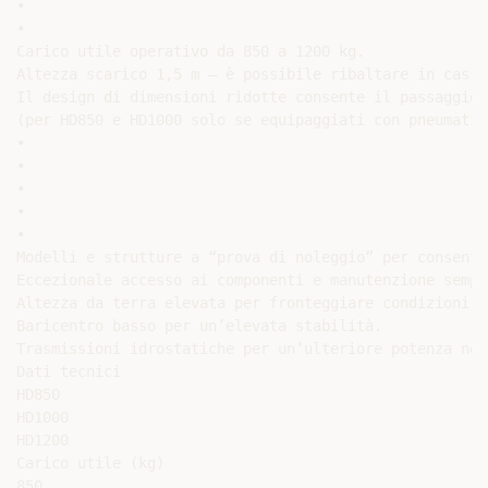
•

•

Carico utile operativo da 850 a 1200 kg.

Altezza scarico 1,5 m – è possibile ribaltare in casso
Il design di dimensioni ridotte consente il passaggio 
(per HD850 e HD1000 solo se equipaggiati con pneumatic
•

•

•

•

•

Modelli e strutture a “prova di noleggio” per consenti
Eccezionale accesso ai componenti e manutenzione sempl
Altezza da terra elevata per fronteggiare condizioni d
Baricentro basso per un’elevata stabilità.

Trasmissioni idrostatiche per un’ulteriore potenza nel
Dati tecnici

HD850

HD1000

HD1200

Carico utile (kg)

850
