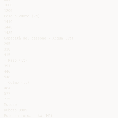
1000

1200

Peso a vuoto (kg)

1410

1440

1485

Capacità del cassone - Acqua (lt)

295

338

415

- Raso (lt)

391

446

548

- Colmo (lt)

484

577

725

Motore

Kubota D905

Potenza lorda - kW (HP)
