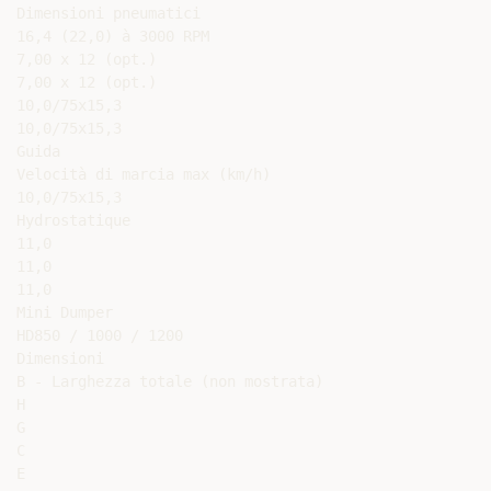
Dimensioni pneumatici

16,4 (22,0) à 3000 RPM

7,00 x 12 (opt.)

7,00 x 12 (opt.)

10,0/75x15,3

10,0/75x15,3

Guida

Velocità di marcia max (km/h)

10,0/75x15,3

Hydrostatique

11,0

11,0

11,0

Mini Dumper

HD850 / 1000 / 1200

Dimensioni

B - Larghezza totale (non mostrata)

H

G

C

E
