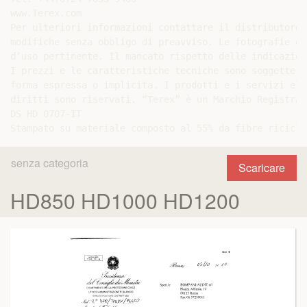
www.Terex.com

Per ulteriori informazioni contattare il distributore 
modifiche senza obbligo di preavviso. Le fotografie e/
d’uso pertinente. Il mancato rispetto delle indicazion
I prezzi e le caratteristiche tecniche sono soggette a
forma espressa o implicita. I prodotti e i servizi ele
diritti sono riservati. “Terex” è un Marchio Registrat
DS HD 0707-IT

senza categoria
Scaricare
HD850 HD1000 HD1200