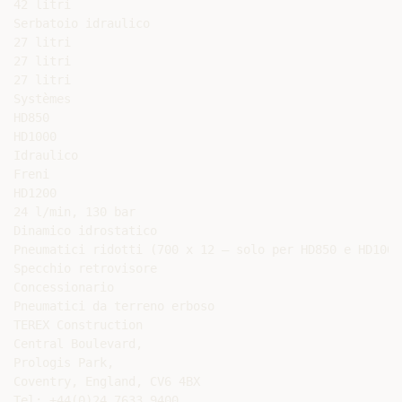
42 litri

Serbatoio idraulico

27 litri

27 litri

27 litri

Systèmes

HD850

HD1000

Idraulico

Freni

HD1200

24 l/min, 130 bar

Dinamico idrostatico

Pneumatici ridotti (700 x 12 – solo per HD850 e HD1000)
Specchio retrovisore

Concessionario

Pneumatici da terreno erboso

TEREX Construction

Central Boulevard,

Prologis Park,

Coventry, England, CV6 4BX

Tel: +44(0)24 7633 9400
