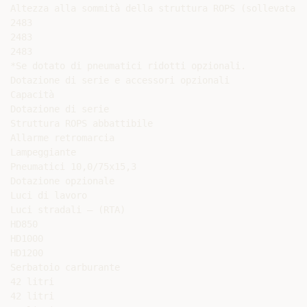
Altezza alla sommità della struttura ROPS (sollevata)

2483

2483

2483

*Se dotato di pneumatici ridotti opzionali.

Dotazione di serie e accessori opzionali

Capacità

Dotazione di serie

Struttura ROPS abbattibile

Allarme retromarcia

Lampeggiante

Pneumatici 10,0/75x15,3

Dotazione opzionale

Luci di lavoro

Luci stradali – (RTA)

HD850

HD1000

HD1200

Serbatoio carburante

42 litri

42 litri
