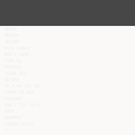
HD850

HD1000

HD1200

Mini Dumper

850 / 1000 /

1200 kg

POTENZA

LORDA DEL

MOTORE

16,4 kW (22 hp)

CAPACITÀ MAX

CASSONE

484 - 725 litri

MINI

DUMPERS

CARICO UTILE

•
