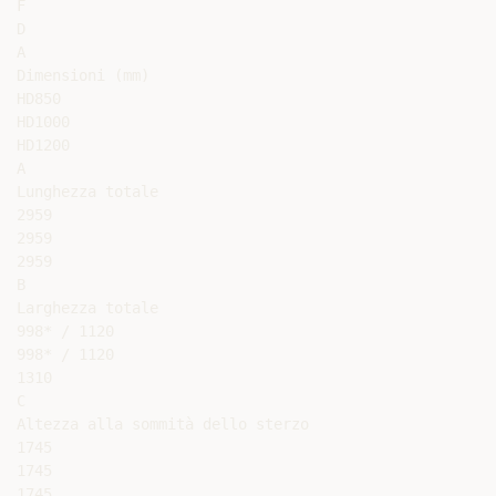
F

D

A

Dimensioni (mm)

HD850

HD1000

HD1200

A

Lunghezza totale

2959

2959

2959

B

Larghezza totale

998* / 1120

998* / 1120

1310

C

Altezza alla sommità dello sterzo

1745

1745

1745
