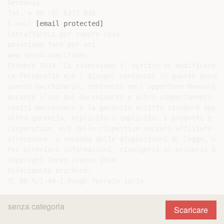
[email protected]
Contattateci per sapere cosa

posssiamo fare per voi.

www.terex.com/cranes

Ottobre 2014. Ci riserviamo il diritto di modificare l
Le fotografie e/o i disegni contenuti in questo docume
questo macchinario, contenute nell’opportuno Manuale d
durante l’uso del macchinario e altri comportamenti ir
nostri macchinari è la garanzia scritta standard appli
altra garanzia, esplicita o implicita. I prodotti e se
Corporation, e/o delle rispettive società affiliate ne
Attenzione: a seconda delle disposizioni di legge, non
Per ulteriori informazioni, rivolgersi al prioprio Dis
Copyright Terex Cranes 2014

Riferimento brochure:

senza categoria
Scaricare