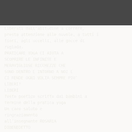
Liberati dall’abitudine a correre,

presta attenzione alle nuvole, a tutti i

fiori, agli uccelli, alle gocce di

rugiada.

PRATICARE YOGA CI AIUTA A

SCOPRIRE LE INFINITE E

MERAVIGLIOSE RICCHEZZE CHE

SONO DENTRO E INTORNO A NOI E

CI RENDE OGNI VOLTA SEMPRE PIU’

LIBERI!

LIBERI

Testo poetico scritto dai bambini a

termine della pratica yoga

Un caro saluto e

ringraziamento

all’insegnante ROSARIA
