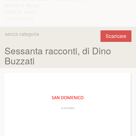
BEATRICE Motta

DANIELA Omesti

senza categoria
Scaricare
Sessanta racconti, di Dino
Buzzati