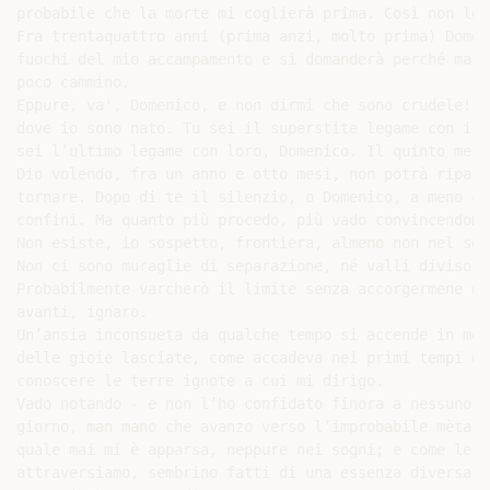
probabile che la morte mi coglierà prima. Così non lo 
Fra trentaquattro anni (prima anzi, molto prima) Domen
fuochi del mio accampamento e si domanderà perché mai 
poco cammino.

Eppure, va', Domenico, e non dirmi che sono crudele! P
dove io sono nato. Tu sei il superstite legame con il 
sei l’ultimo legame con loro, Domenico. Il quinto mess
Dio volendo, fra un anno e otto mesi, non potrà ripart
tornare. Dopo di te il silenzio, o Domenico, a meno ch
confini. Ma quanto più procedo, più vado convincendomi
Non esiste, io sospetto, frontiera, almeno non nel sen
Non ci sono muraglie di separazione, né valli divisori
Probabilmente varcherò il limite senza accorgermene ne
avanti, ignaro.

Un’ansia inconsueta da qualche tempo si accende in me 
delle gioie lasciate, come accadeva nei primi tempi de
conoscere le terre ignote a cui mi dirigo.

Vado notando - e non l’ho confidato finora a nessuno -
giorno, man mano che avanzo verso l’improbabile mèta, 
quale mai mi è apparsa, neppure nei sogni; e come le p
attraversiamo, sembrino fatti di una essenza diversa d