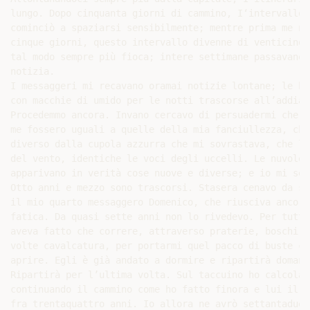
lungo. Dopo cinquanta giorni di cammino, I‘intervallo 
cominciò a spaziarsi sensibilmente; mentre prima me ne
cinque giorni, questo intervallo divenne di venticinqu
tal modo sempre più fioca; intere settimane passavano 
notizia.

I messaggeri mi recavano oramai notizie lontane; le bu
con macchie di umido per le notti trascorse all’addiac
Procedemmo ancora. Invano cercavo di persuadermi che l
me fossero uguali a quelle della mia fanciullezza, che
diverso dalla cupola azzurra che mi sovrastava, che l’
del vento, identiche le voci degli uccelli. Le nuvole,
apparivano in verità cose nuove e diverse; e io mi sen
Otto anni e mezzo sono trascorsi. Stasera cenavo da so
il mio quarto messaggero Domenico, che riusciva ancora
fatica. Da quasi sette anni non lo rivedevo. Per tutto
aveva fatto che correre, attraverso praterie, boschi e
volte cavalcatura, per portarmi quel pacco di buste ch
aprire. Egli è già andato a dormire e ripartirà domani
Ripartirà per l’ultima volta. Sul taccuino ho calcolat
continuando il cammino come ho fatto finora e lui il s
fra trentaquattro anni. Io allora ne avrò settantadue.