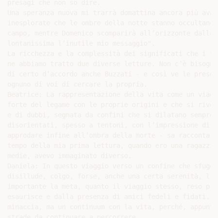
presagi che non so dire.

Una speranza nuova mi trarrà domattina ancora più avan
inesplorate che le ombre della notte stanno occultando
campo, mentre Domenico scomparirà all’orizzonte dalla 
lontanissima l’inutile mio messaggio".

La ricchezza e la complessità dei significati che i te
ne abbiamo tratto due diverse letture. Non c’è bisogno
di certo d’accordo anche Buzzati - e così ve le presen
ognuno di voi di cercare la propria.

Beatrice: La rappresentazione della vita come un viagg
forte del legame con le proprie origini e che si rivel
e di dubbi, segnata da confini che si dilatano sempre 
disorientati, spesso a tentoni, con l’impressione di n
approdare infine all’ombra della morte - sa raccontare
tempo della mia prima lettura, quando ero una ragazzin
medie, avevo immaginato diverso.

Daniela: In questo viaggio verso un confine che sfugge
disillude, colgo, forse, anche una certa serenità, l'a
importante la meta, quanto il viaggio stesso, reso pre
esaurisce e dalla presenza di amici fedeli e fidati. L
minaccia, ma un continuum con la vita, perché, appunto
strade da continuare a percorrere.
