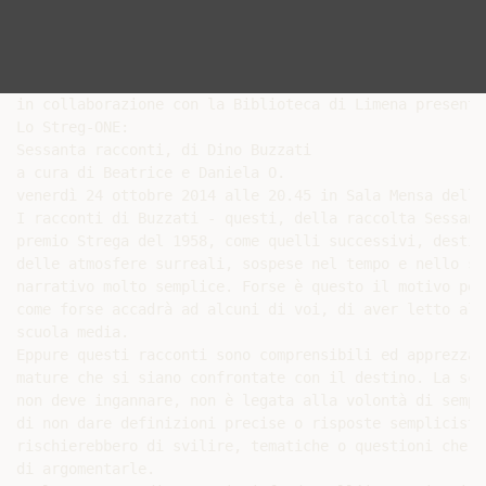
in collaborazione con la Biblioteca di Limena presenta

Lo Streg-ONE:

Sessanta racconti, di Dino Buzzati

a cura di Beatrice e Daniela O.

venerdì 24 ottobre 2014 alle 20.45 in Sala Mensa della
I racconti di Buzzati - questi, della raccolta Sessant
premio Strega del 1958, come quelli successivi, destin
delle atmosfere surreali, sospese nel tempo e nello sp
narrativo molto semplice. Forse è questo il motivo per
come forse accadrà ad alcuni di voi, di aver letto alc
scuola media.

Eppure questi racconti sono comprensibili ed apprezzab
mature che si siano confrontate con il destino. La sce
non deve ingannare, non è legata alla volontà di sempl
di non dare definizioni precise o risposte semplicisti
rischierebbero di svilire, tematiche o questioni che e
di argomentarle.
