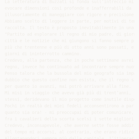
La letteratura di Buzzati si fonda sull’intreccio mira
evocare dimensioni così profonde e inafferrabili da sf
illusoriamente di maneggiare con rigore e precisione s
Abbiamo scelto di leggere in parte, per motivi di temp
raccolta. Il testo è proposto inevitabilmente in una f
"Partito ad esplorare il regno di mio padre, di giorno
città e le notizie che mi giungono si fanno sempre più
più che trentenne e più di otto anni sono passati, esa
giorni di ininterrotto cammino.

Credevo, alla partenza, che in poche settimane avrei f
regno, invece ho continuato ad incontrare sempre nuove
Penso talora che la bussola del mio geografo sia impaz
dubbio che questo confine non esista, che il regno si 
per quanto io avanzi, mai potrò arrivare alla fine.

Mi misi in viaggio che avevo già più di trent’anni, tr
stessi, deridevano il mio progetto come inutile dispen
Pochi in realtà dei miei fedeli acconsentirono a parti
quanto sia ora! - mi preoccupai di poter comunicare, d
fra i cavalieri della scorta scelsi i sette migliori, 
Credevo, inconsapevole, che averne sette fosse addirit
del tempo mi accorsi, al contrario, che erano ridicolm
Allontanandoci sempre più dalla capitale, I’itinerario