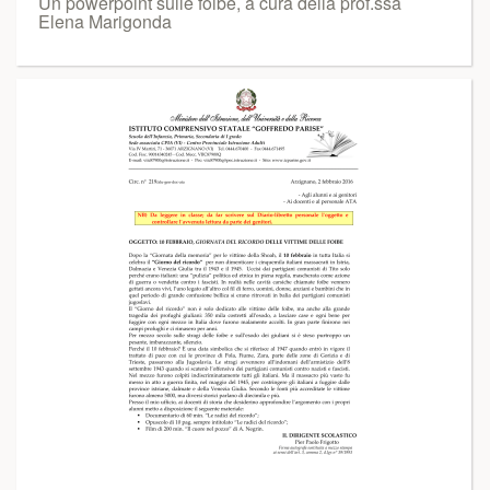
Un powerpoint sulle foibe, a cura della prof.ssa
Elena Marigonda