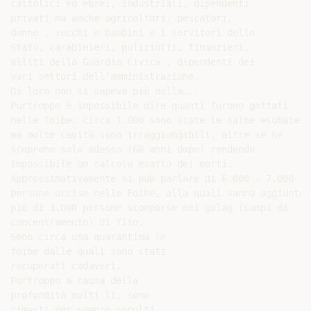
cattolici ed ebrei, industriali, dipendenti

privati ma anche agricoltori, pescatori,

donne , vecchi e bambini e i servitori dello

Stato, carabinieri, poliziotti, finanzieri,

militi della Guardia Civica , dipendenti dei

vari settori dell’amministrazione.

Di loro non si sapeva più nulla…..

Purtroppo è impossibile dire quanti furono gettati

nelle foibe: circa 1.000 sono state le salme esumate,

ma molte cavità sono irraggiungibili, altre se ne

scoprono solo adesso (60 anni dopo) rendendo

impossibile un calcolo esatto dei morti.

Approssimativamente si può parlare di 6.000 - 7.000

persone uccise nelle Foibe, alla quali vanno aggiunte

più di 3.000 persone scomparse nei gulag (campi di

concentramento) di Tito.

Sono circa una quarantina le

foibe dalle quali sono stati

recuperati cadaveri.

Purtroppo a causa della

profondità molti li, sono
