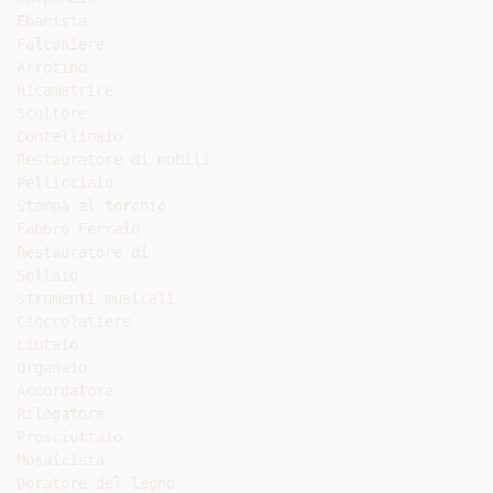
Ebanista

Falconiere

Arrotino

Ricamatrice

Scultore

Contellinaio

Restauratore di mobili

Pellicciaio

Stampa al torchio

Fabbro Ferraio

Restauratore di

Sellaio

strumenti musicali

Cioccolatiere

Liutaio

Organaio

Accordatore

Rilegatore

Prosciuttaio

Mosaicista

Doratore del legno
