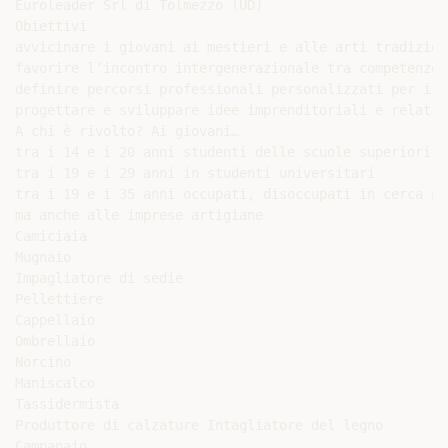
Euroleader Srl di Tolmezzo (UD)

Obiettivi

avvicinare i giovani ai mestieri e alle arti tradizion
favorire l’incontro intergenerazionale tra competenze 
definire percorsi professionali personalizzati per i gi
progettare e sviluppare idee imprenditoriali e relativ
A chi è rivolto? Ai giovani…

tra i 14 e i 20 anni studenti delle scuole superiori

tra i 19 e i 29 anni in studenti universitari

tra i 19 e i 35 anni occupati, disoccupati in cerca nu
ma anche alle imprese artigiane

Camiciaia

Mugnaio

Impagliatore di sedie

Pellettiere

Cappellaio

Ombrellaio

Norcino

Maniscalco

Tassidermista

Produttore di calzature Intagliatore del legno

Campanaio
