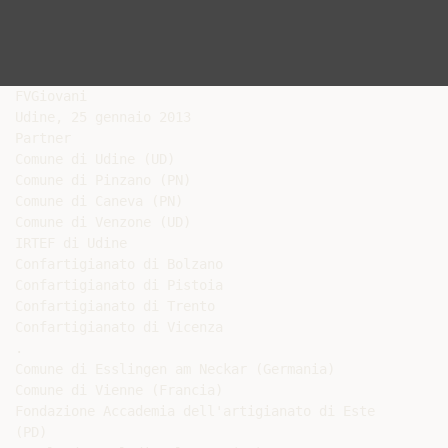
FVGiovani

Udine, 25 gennaio 2013

Partner

Comune di Udine (UD)

Comune di Pinzano (PN)

Comune di Caneva (PN)

Comune di Venzone (UD)

IRTEF di Udine

Confartigianato di Bolzano

Confartigianato di Pistoia

Confartigianato di Trento

Confartigianato di Vicenza

.

Comune di Esslingen am Neckar (Germania)

Comune di Vienne (Francia)

Fondazione Accademia dell'artigianato di Este

(PD)
