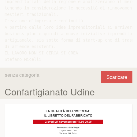
imprenditoriali della regione e analizzeranno il merca
tenendo in considerazione le necessità di rinnovamento
mestieri tradizionali.

Creazione d’impresa e continuità

A partire dalle loro idee imprenditoriali si arriverà 
business plan e quindi a nuove iniziative imprenditori
artigianale, sia sotto forma di start-up che di trasmi
di aziende esistenti.

IL LAVORO NON SI CERCA SI CREA

senza categoria
Scaricare
Confartigianato Udine