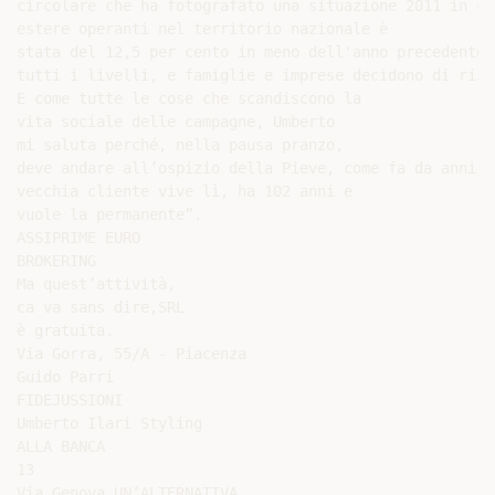
circolare che ha fotografato una situazione 2011 in cu
estere operanti nel territorio nazionale è

stata del 12,5 per cento in meno dell'anno precedente.
tutti i livelli, e famiglie e imprese decidono di risp
E come tutte le cose che scandiscono la

vita sociale delle campagne, Umberto

mi saluta perché, nella pausa pranzo,

deve andare all’ospizio della Pieve, come fa da anni, 
vecchia cliente vive lì, ha 102 anni e

vuole la permanente”.

ASSIPRIME EURO

BROKERING

Ma quest’attività,

ca va sans dire,SRL

è gratuita.

Via Gorra, 55/A - Piacenza

Guido Parri

FIDEJUSSIONI

Umberto Ilari Styling

ALLA BANCA

13

Via Genova,UN’ALTERNATIVA
