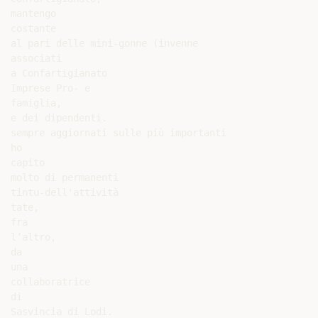
mantengo

costante

al pari delle mini-gonne (invenne

associati

a Confartigianato

Imprese Pro- e

famiglia,

e dei dipendenti.

sempre aggiornati sulle più importanti

ho

capito

molto di permanenti

tintu-dell'attività

tate,

fra

l’altro,

da

una

collaboratrice

di

Sasvincia di Lodi.
