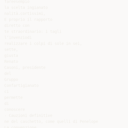
fareesempio

la scelta ingianato

nalità.cortissimi,

E proprio il rapporto

diretto con

te straordinario: i tagli

l’invenziodi

realizzare i colpi di sole in sei,

sette,

giusta

Renato

Casoni, presidente

del

Gruppo

Confartigianato

ci

permette

di

conoscere

- Cauzioni definitive

ne del caschetto, come quelli di Penelope

La convenzione
