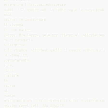
essere tra l'AssociazioAssiprime

dubbi: ''Il nostro com- in tempo reale le nuove problem
modi

diversi.in Applichiamo

il sistema

Fa- non haTree,

Twiggy, Mia Farrow, solo per citarne al- Attestazione 
ne di categoria

e Assiprime

è lo strumen- pitoatosè quello di essere sempre vicini
di Stanglitz,

completamente

cune,

hanno

cambiato

la

storia

di

questo

meto giusto per questi momenti di crisi e cliente con 
Massimo Cerri Cell. 328.3386175
