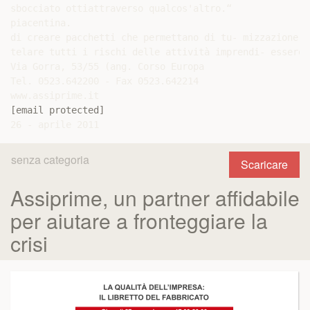
sbocciato ottiattraverso qualcos'altro.“

piacentina.

di creare pacchetti che permettano di tu- mizzazione d
telare tutti i rischi delle attività imprendi- essere 
Via Gorra, 53/55 (ang. Corso Europa

Tel. 0523.642200 - Fax 0523.642214

[email protected]
senza categoria
Scaricare
Assiprime, un partner affidabile
per aiutare a fronteggiare la
crisi