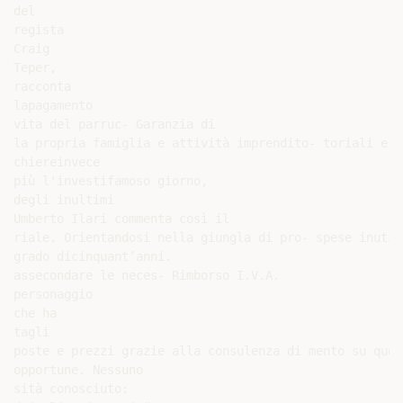
del

regista

Craig

Teper,

racconta

lapagamento

vita del parruc- Garanzia di

la propria famiglia e attività imprendito- toriali e d
chiereinvece

più l'investifamoso giorno,

degli inultimi

Umberto Ilari commenta così il

riale. Orientandosi nella giungla di pro- spese inutil
grado dicinquant’anni.

assecondare le neces- Rimborso I.V.A.

personaggio

che ha

tagli

poste e prezzi grazie alla consulenza di mento su quell
opportune. Nessuno

sità conosciuto:
