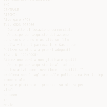
(NO

CENTRALE

RISCHI)

Rivergaro (PC)

Tel. 0523 956266

- Contratto di locazione commerciale

- Anticipo per acquisto abitazione

Lo s cors o anno è us cito un film

s ulla vita del parrucchiere Sas s oon

Polizze su misura a prezzi adeguati

(D.L. N. 122/2005)

Attenzione però a non giudicare quelli

- Anticipo per acquisto locali ad uso

assicurativi come investimenti inutili. Il

problema non è tagliare sulle polizze, ma Per le impre
commerciale

trovare piuttosto i prodotti su misura per

Vidal

Sassoon

The

Movie,
