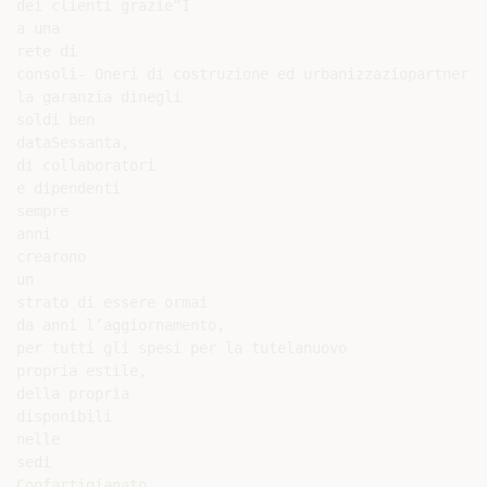
dei clienti grazie“I

a una

rete di

consoli- Oneri di costruzione ed urbanizzaziopartner f
la garanzia dinegli

soldi ben

dataSessanta,

di collaboratori

e dipendenti

sempre

anni

crearono

un

strato di essere ormai

da anni l’aggiornamento,

per tutti gli spesi per la tutelanuovo

propria estile,

della propria

disponibili

nelle

sedi

Confartigianato,
