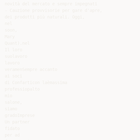
novità del mercato e sempre impegnati

- Cauzione provvisorie per gare d'apre,

dei prodotti più naturali. Oggi,

nel

soon,

Mary

Quant).nel

Il loro

suolavoro

lavoro

veramenSempre accanto

ai soci

di Confarticon laèmassima

professiopalto

mio

salone,

siamo

gradoImprese

Un partner

fidato

per ad
