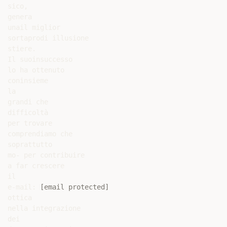
sico,

genera

unail miglior

sortaprodi illusione

stiere.

Il suoinsuccesso

lo ha ottenuto

coninsieme

la

grandi che

difficoltà

per trovare

comprendiamo che

soprattutto

mo- per contribuire

a far crescere

il

e-mail: 
[email protected]
ottica

nella integrazione

dei
