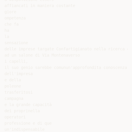
affiancati in maniera costante

giore

ompetenza

che fa

ha

la

sensazione

delle imprese targate Confartigianato nella ricerca de
ad un salone di Via Montenaverso

i capelli,

il suo genio sarebbe comunun'approfondita conoscenza d
dell'impresa

e della

poleone

trasferitosi

campagna

e la grande capacità

dei proprinella

operatori

professione e di que

un'indispensabile
