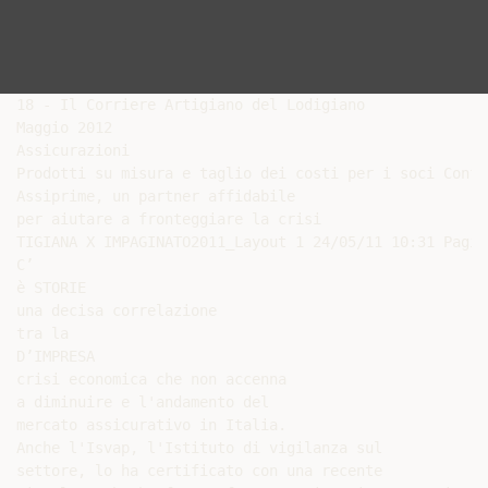
18 - Il Corriere Artigiano del Lodigiano

Maggio 2012

Assicurazioni

Prodotti su misura e taglio dei costi per i soci Confa
Assiprime, un partner affidabile

per aiutare a fronteggiare la crisi

TIGIANA X IMPAGINATO2011_Layout 1 24/05/11 10:31 Pagina
C’

è STORIE

una decisa correlazione

tra la

D’IMPRESA

crisi economica che non accenna

a diminuire e l'andamento del

mercato assicurativo in Italia.

Anche l'Isvap, l'Istituto di vigilanza sul

settore, lo ha certificato con una recente
