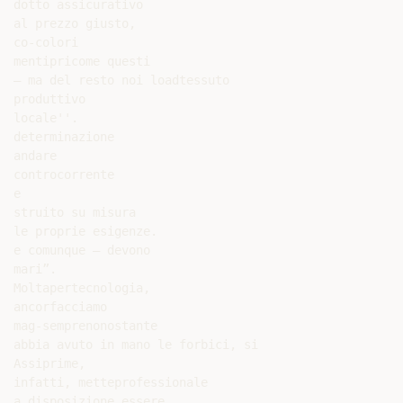
dotto assicurativo

al prezzo giusto,

co-colori

mentipricome questi

– ma del resto noi loadtessuto

produttivo

locale''.

determinazione

andare

controcorrente

e

struito su misura

le proprie esigenze.

e comunque – devono

mari”.

Moltapertecnologia,

ancorfacciamo

mag-semprenonostante

abbia avuto in mano le forbici, si

Assiprime,

infatti, metteprofessionale

a disposizione essere
