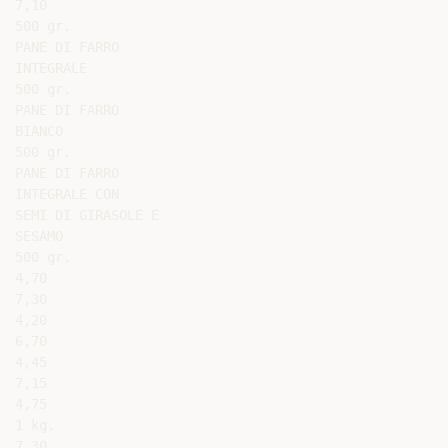
7,10

500 gr.

PANE DI FARRO

INTEGRALE

500 gr.

PANE DI FARRO

BIANCO

500 gr.

PANE DI FARRO

INTEGRALE CON

SEMI DI GIRASOLE E

SESAMO

500 gr.

4,70

7,30

4,20

6,70

4,45

7,15

4,75

1 kg.

7,30
