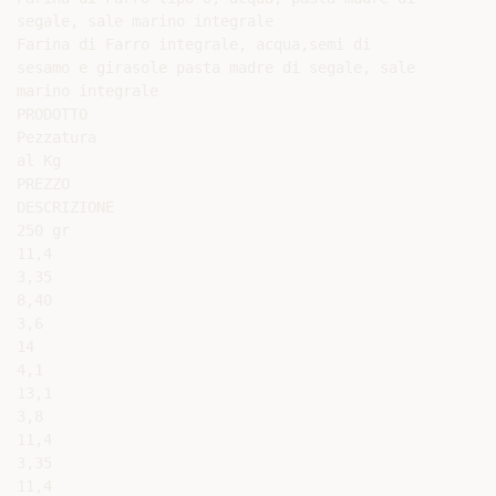
segale, sale marino integrale

Farina di Farro integrale, acqua,semi di

sesamo e girasole pasta madre di segale, sale

marino integrale

PRODOTTO

Pezzatura

al Kg

PREZZO

DESCRIZIONE

250 gr

11,4

3,35

8,40

3,6

14

4,1

13,1

3,8

11,4

3,35

11,4
