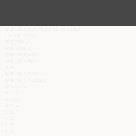
SALE IN ZUCCA PRODOTTI DA FORNO

LISTINO 2013

PRODOTTO

PANE BIANCO

PANE INTEGRALE

PANE DI GRANO

DURO

PANE DI SEGALE

PANE AI 5 CEREALI

Pezzatura

500 gr.

PREZZO

500 gr.

2,80

4,30

2,80

4,30
