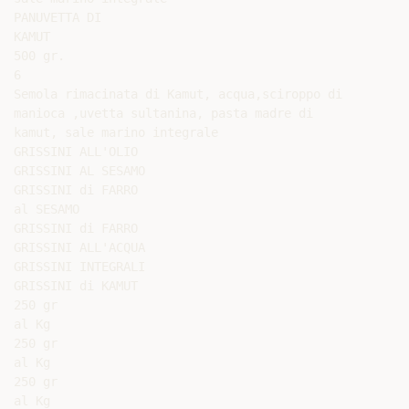
PANUVETTA DI

KAMUT

500 gr.

6

Semola rimacinata di Kamut, acqua,sciroppo di

manioca ,uvetta sultanina, pasta madre di

kamut, sale marino integrale

GRISSINI ALL'OLIO

GRISSINI AL SESAMO

GRISSINI di FARRO

al SESAMO

GRISSINI di FARRO

GRISSINI ALL'ACQUA

GRISSINI INTEGRALI

GRISSINI di KAMUT

250 gr

al Kg

250 gr

al Kg

250 gr

al Kg
