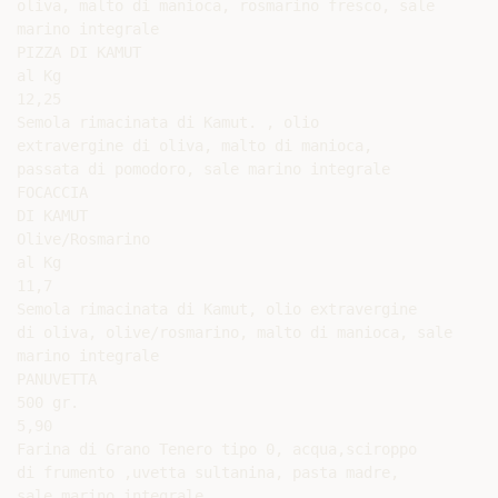
oliva, malto di manioca, rosmarino fresco, sale

marino integrale

PIZZA DI KAMUT

al Kg

12,25

Semola rimacinata di Kamut. , olio

extravergine di oliva, malto di manioca,

passata di pomodoro, sale marino integrale

FOCACCIA

DI KAMUT

Olive/Rosmarino

al Kg

11,7

Semola rimacinata di Kamut, olio extravergine

di oliva, olive/rosmarino, malto di manioca, sale

marino integrale

PANUVETTA

500 gr.

5,90

Farina di Grano Tenero tipo 0, acqua,sciroppo

di frumento ,uvetta sultanina, pasta madre,

sale marino integrale
