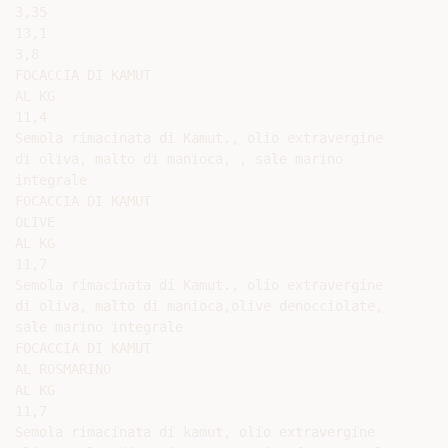
3,35

13,1

3,8

FOCACCIA DI KAMUT

AL KG

11,4

Semola rimacinata di Kamut., olio extravergine

di oliva, malto di manioca, , sale marino

integrale

FOCACCIA DI KAMUT

OLIVE

AL KG

11,7

Semola rimacinata di Kamut., olio extravergine

di oliva, malto di manioca,olive denocciolate,

sale marino integrale

FOCACCIA DI KAMUT

AL ROSMARINO

AL KG

11,7

Semola rimacinata di kamut, olio extravergine
