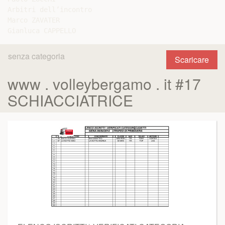
Arbitri dell’incontro

Marco ZAVATER

senza categoria
Scaricare
www . volleybergamo . it #17
SCHIACCIATRICE