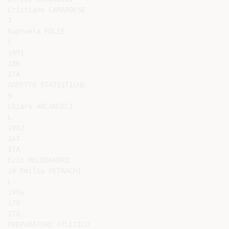
Cristiano CAMARDESE

7

Raphaela FOLIE

C

1991

186

ITA

ADDETTO STATISTICHE

9

Chiara ARCANGELI

L

1982

167

ITA

Ezio MELEDANDRI

10 Emilia PETRACHI

L

1996

170

ITA

PREPARATORE ATLETICO
