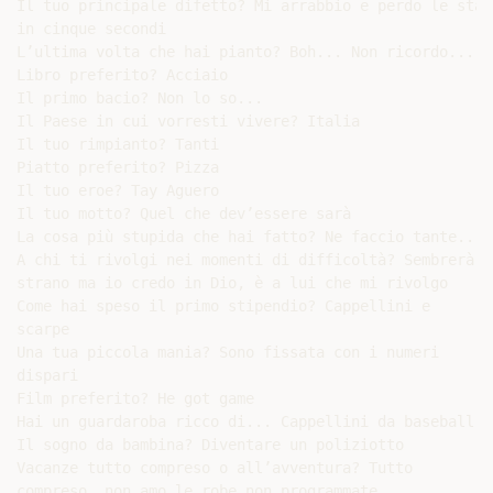
Il tuo principale difetto? Mi arrabbio e perdo le staff
in cinque secondi

L’ultima volta che hai pianto? Boh... Non ricordo...

Libro preferito? Acciaio

Il primo bacio? Non lo so...

Il Paese in cui vorresti vivere? Italia

Il tuo rimpianto? Tanti

Piatto preferito? Pizza

Il tuo eroe? Tay Aguero

Il tuo motto? Quel che dev’essere sarà

La cosa più stupida che hai fatto? Ne faccio tante...

A chi ti rivolgi nei momenti di difficoltà? Sembrerà

strano ma io credo in Dio, è a lui che mi rivolgo

Come hai speso il primo stipendio? Cappellini e

scarpe

Una tua piccola mania? Sono fissata con i numeri

dispari

Film preferito? He got game

Hai un guardaroba ricco di... Cappellini da baseball

Il sogno da bambina? Diventare un poliziotto

Vacanze tutto compreso o all’avventura? Tutto

compreso, non amo le robe non programmate
