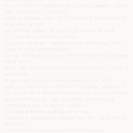
Che cos’hai sul comodino? Due libri, lampada, cuffie

(per la musica) e occhiali

Quali programmi segui in tv? Uomini e Donne e molti

programmi di MTV

Che cos’hai sempre in borsa? Le chiavi di casa

Il luogo del cuore? La Sicilia

Che cosa serve per raggiungere un obiettivo? Tanto

cuore e molta determinazione

La tua vittoria più bella? Non è ancora arrivata quella
bella bella

Se tu non facessi la pallavolista saresti... Credo una

poliziotta

A quale personaggio famoso manderesti un SMS e

cosa gli scriveresti? Scriverei al Papa, davvero! E

gli direi che è davvero fantastico e se per cortesia

può spendere un po’ del suo tempo per dire una

preghierina per la nostra squadra...

Chi/Cosa butteresti dalla torre tra:

 polenta e casoncelli? Nessuno dei due, mi butto io

nel caso...

 cioccolato e panna montata? Panna montata
