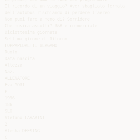
Il ricordo di un viaggio? Aver sbagliato fermata

dell’autobus rischiando di perdere l’aereo

Non puoi fare a meno di? Sorridere

Che musica ascolti? R&B e commerciale

Diciottesima giornata

Settima girone di Ritorno

FOPPAPEDRETTI BERGAMO

Ruolo

Data nascita

Altezza

Naz.

ALLENATORE

Eva MORI

P

1996

186

SLO

Stefano LAVARINI

2

Alesha DEESING

C
