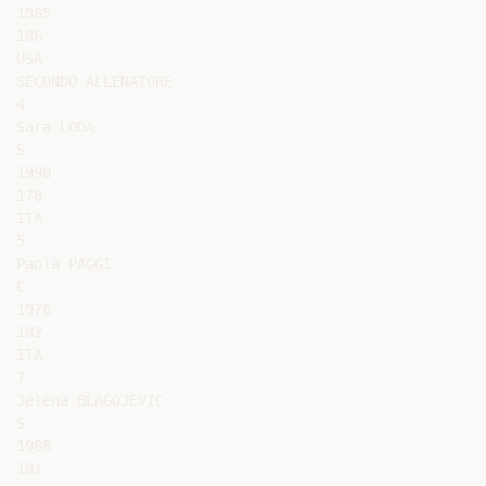
1985

186

USA

SECONDO ALLENATORE

4

Sara LODA

S

1990

178

ITA

5

Paola PAGGI

C

1976

182

ITA

7

Jelena BLAGOJEVIC

S

1988

181
