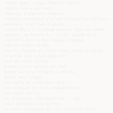
 Rafael Nadal e Roger Federer? Federer

 musica rock e pop? Rock

 Paperino e Topolino? Paperino

 Federica Pellegrini e Serena Williams? La Pellegrini

ahahahah, la Williams è grossa...

 Lionel Messi e Cristiano Ronaldo? Sono due grandi

campioni, ma Ronaldo è... f...go. quindi Messi

 Valentino Rossi e Marc Marquez? Marquez

Come ti chiami? Miriam

Come ti chiamano gli amici? Miki, Bomber o Fatime

(l’ultimo solo i miei genitori)

Dove sei nata? Palermo

Quando? L’otto gennaio del 1995

Quanto sei alta? Un metro e ottanta

Quanto pesi? Troppo

Che taglia di scarpe hai? 44.5

Quante scarpe hai nell’armadio? Molte

Che taglia hai? XL

Sei fidanzata? (che impiccioni...) no!

Segno zodiacale? Capricorno

Il tratto principale del tuo carattere? Solare
