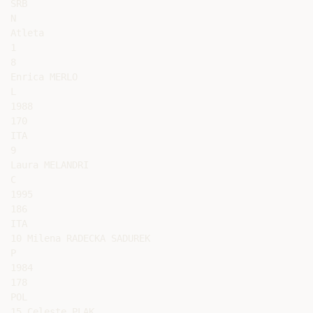
SRB

N

Atleta

1

8

Enrica MERLO

L

1988

170

ITA

9

Laura MELANDRI

C

1995

186

ITA

10 Milena RADECKA SADUREK

P

1984

178

POL

15 Celeste PLAK
