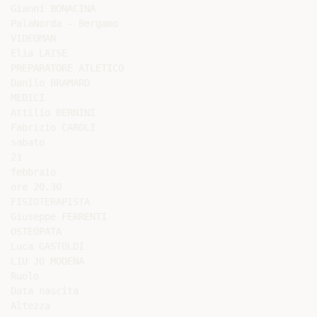
Gianni BONACINA

PalaNorda - Bergamo

VIDEOMAN

Elia LAISE

PREPARATORE ATLETICO

Danilo BRAMARD

MEDICI

Attilio BERNINI

Fabrizio CAROLI

sabato

21

febbraio

ore 20.30

FISIOTERAPISTA

Giuseppe FERRENTI

OSTEOPATA

Luca GASTOLDI

LIU JO MODENA

Ruolo

Data nascita

Altezza
