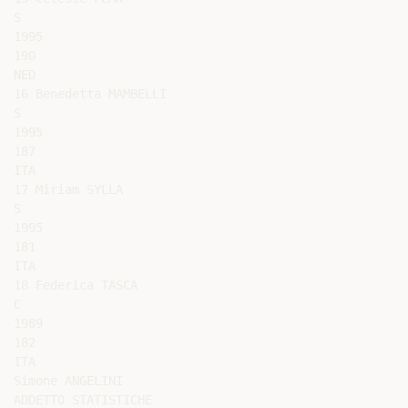
S

1995

190

NED

16 Benedetta MAMBELLI

S

1995

187

ITA

17 Miriam SYLLA

S

1995

181

ITA

18 Federica TASCA

C

1989

182

ITA

Simone ANGELINI

ADDETTO STATISTICHE
