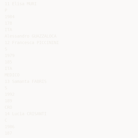
11 Elisa MURI

P

1984

178

ITA

Alessandro GUAZZALOCA

12 Francesca PICCININI

S

1979

185

ITA

MEDICO

13 Samanta FABRIS

S

1992

189

CRO

14 Lucia CRISANTI

C

1986

187
