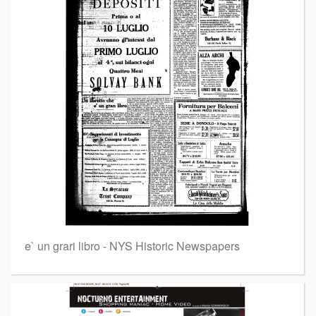
e` un grari libro - NYS Historic Newspapers