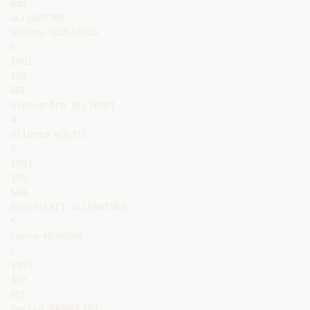
Naz.

ALLENATORE

Helene ROUSSEAUX

S

1991

188

BEL

Alessandro BELTRAMI

4

Olivera KOSTIC

S

1991

185

SRB

ASSISTENTI ALLENATORE

5

Laura HEYRMAN

C

1993

188

BEL

Enrico BARBOLINI
