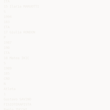
ITA

15 Ilaria MARUOTTI

S

1994

183

ITA

17 Giulia RONDON

P

1987

190

ITA

18 Matea IKIC

S

1989

185

CRO

N

Atleta

1

Gustavo SAVINO

FISIOTERAPISTA

Paolo ZUCCHI
