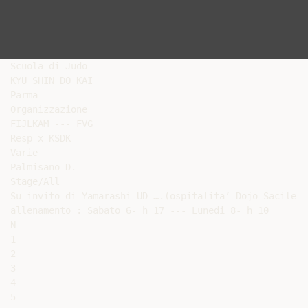
Scuola di Judo

KYU SHIN DO KAI

Parma

Organizzazione

FIJLKAM --- FVG

Resp x KSDK

Varie

Palmisano D.

Stage/All

Su invito di Yamarashi UD ….(ospitalita’ Dojo Sacile PN
allenamento : Sabato 6- h 17 --- Lunedi 8- h 10

N

1

2

3

4

5
