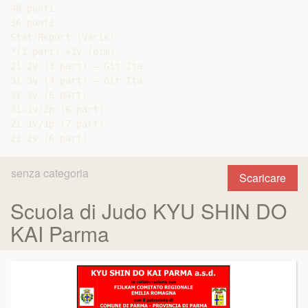
40 punti

36 punti

Stat/Report (Varie)

*(1 part) +1v (dim)

2i-2v (3 part) – Git.Ita

3i-3v (4 part) – Gir.Ita

3i-3v (6 part)

3i-1v/2p (6 part)

2i-1v/1p (7 part)

senza categoria
Scaricare
Scuola di Judo KYU SHIN DO
KAI Parma