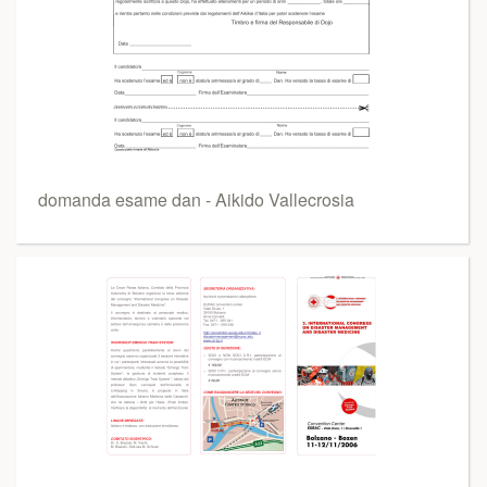
domanda esame dan - Aikido Vallecrosia