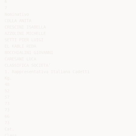
6

7

Nominativo

COLLA ANITA

CRESCINI ISABELLA

AZZOLINI MICHELLE

SETTI PIER LUIGI

EL KABLI REDA

BOCCHIALINI GIOVANNI

CARESANI LUCA

CLASSIFICA SOCIETA’

1. Rappresentativa Italiana Cadetti

Kg.

48

52

57

73

73

66

73

Cat.

Class.
