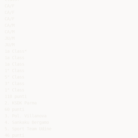
CA/F

CA/F

CA/F

CA/M

CA/M

JU/M

JU/M

1a Class*

1a Class

1a Class

1° Class

5° Class

3° Class

1° Class

118 punti

2. KSDK Parma

60 punti

3. Pol. Villanova

4. Sankaku Bergamo

5. Sport Team Udine

46 punti
