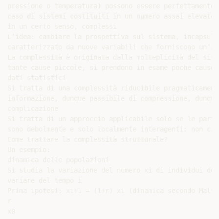
pressione o temperatura) possono essere perfettamente 
caso di sistemi costituiti in un numero assai elevato 
in un certo senso, complessi

L’idea: cambiare la prospettiva sul sistema, incapsula
caratterizzato da nuove variabili che forniscono un’in
La complessità è originata dalla molteplicità del sist
tante cause piccole, si prendono in esame poche cause 
dati statistici

Si tratta di una complessità riducibile pragmaticament
informazione, dunque passibile di compressione, dunque
complicazione

Si tratta di un approccio applicabile solo se le parti
sono debolmente e solo localmente interagenti: non ci 
Come trattare la complessità strutturale?

Un esempio:

dinamica delle popolazioni

Si studia la variazione del numero xi di individui del
variare del tempo i

Prima ipotesi: xi+1 = (1+r) xi (dinamica secondo Malthu
r

x0
