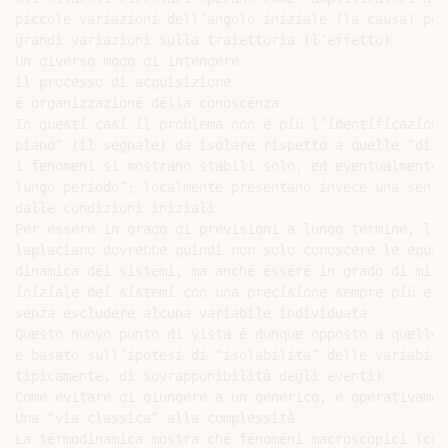
piccole variazioni dell’angolo iniziale (la causa) pos
grandi variazioni sulla traiettoria (l’effetto)

Un diverso modo di intendere

il processo di acquisizione

e organizzazione della conoscenza

In questi casi il problema non è più l’identificazione
piano” (il segnale) da isolare rispetto a quelle “di s
i fenomeni si mostrano stabili solo, ed eventualmente,
lungo periodo”; localmente presentano invece una sensi
dalle condizioni iniziali

Per essere in grado di previsioni a lungo termine, l’e
laplaciano dovrebbe quindi non solo conoscere le equaz
dinamica dei sistemi, ma anche essere in grado di misu
iniziale dei sistemi con una precisione sempre più ele
senza escludere alcuna variabile individuata

Questo nuovo punto di vista è dunque opposto a quello 
è basato sull’ipotesi di “isolabilità” delle variabili
tipicamente, di sovrapponibilità degli eventi)

Come evitare di giungere a un generico, e operativamen
Una “via classica” alla complessità

La termodinamica mostra che fenomeni macroscopici (com