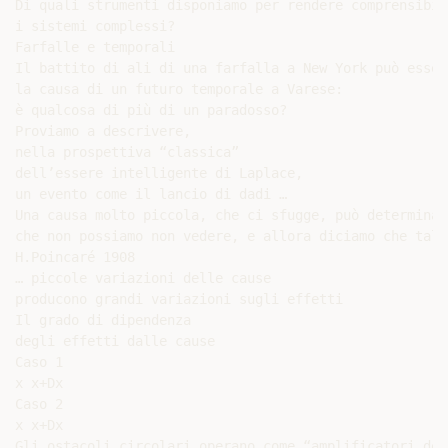
Di quali strumenti disponiamo per rendere comprensibili
i sistemi complessi?

Farfalle e temporali

Il battito di ali di una farfalla a New York può essere
la causa di un futuro temporale a Varese:

è qualcosa di più di un paradosso?

Proviamo a descrivere,

nella prospettiva “classica”

dell’essere intelligente di Laplace,

un evento come il lancio di dadi …

Una causa molto piccola, che ci sfugge, può determinar
che non possiamo non vedere, e allora diciamo che tale
H.Poincaré 1908

… piccole variazioni delle cause

producono grandi variazioni sugli effetti

Il grado di dipendenza

degli effetti dalle cause

Caso 1

x x+Dx

Caso 2

x x+Dx

Gli ostacoli circolari operano come “amplificatori del