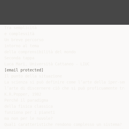
Tra semplicità

e complessità

Un breve percorso

intorno al tema

della comprensibilità del mondo

Seconda tappa

[email protected]
Il punto della situazione

La scienza si può definire come l’arte della iper-semp
l’arte di discernere ciò che si può proficuamente trala
K.R.Popper, 1982

Perché il paradigma

della fisica classica

funziona per i pianeti

ma non per le nuvole?

Quali caratteristiche rendono complesso un sistema?
