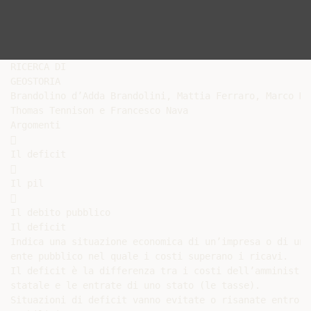
RICERCA DI

GEOSTORIA

Brandolino d’Adda Brandolini, Mattia Ferraro, Marco Mon
Thomas Tennison e Francesco Nava

Argomenti



Il deficit



Il pil



Il debito pubblico

Il deficit

Indica una situazione economica di un’impresa o di un

ente pubblico nel quale i costi superano i ricavi.

Il deficit è la differenza tra i costi dell’amministraz
statale e le entrate di uno stato (le tasse).

Situazioni di deficit vanno evitate o risanate entro te