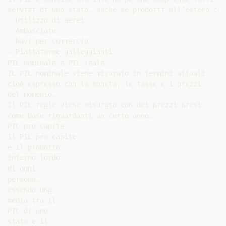
servizi di uno stato, anche se prodotti all’estero come
- Utilizzo di aerei

- Ambasciate

- Navi per commercio

- Piattaforme galleggianti.

PIL nominale e PIL reale

IL PIL nominale viene misurato in termini attuali

cioè espresso con la moneta, le tasse e i prezzi

del momento.

Il PIL reale viene misurato con dei prezzi presi

come base riguardanti un certo anno.

PIL pro capite

Il PIL pro capite

è il prodotto

interno lordo

di ogni

persona,

essendo una

media tra il

PIL di uno

stato e il
