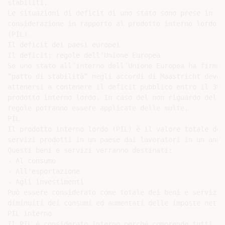
stabiliti.

Le situazioni di deficit di uno stato sono prese in

considerazione in rapporto al prodotto interno lordo

(PIL).

Il deficit dei paesi europei

Il deficit: regole dell’Unione Europea

Se uno stato all’interno dell’Unione Europea ha firmato
“patto di stabilità” negli accordi di Maastricht deve

attenersi a contenere il deficit pubblico entro il 3% d
prodotto interno lordo. In caso del non riguardo delle

regole potranno essere applicate delle multe.

PIL

Il prodotto interno lordo (PIL) è il valore totale dei 
servizi prodotti in un paese dai lavoratori in un anno.
Questi beni e servizi verranno destinati:

- Al consumo

- All’esportazione

- Agli investimenti

Può essere considerato come totale dei beni e servizi,

diminuiti dei consumi ed aumentati delle imposte nette.
PIL interno

Il PIL è considerato interno perché comprende tutti i
