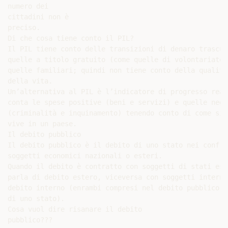
numero dei

cittadini non è

preciso.

Di che cosa tiene conto il PIL?

Il PIL tiene conto delle transizioni di denaro trascura
quelle a titolo gratuito (come quelle di volontariato) 
quelle familiari; quindi non tiene conto della qualità

della vita.

Un’alternativa al PIL è l’indicatore di progresso reale
conta le spese positive (beni e servizi) e quelle negat
(criminalità e inquinamento) tenendo conto di come si

vive in un paese.

Il debito pubblico

Il debito pubblico è il debito di uno stato nei confron
soggetti economici nazionali o esteri.

Quando il debito è contratto con soggetti di stati este
parla di debito estero, viceversa con soggetti interni

debito interno (enrambi compresi nel debito pubblico

di uno stato).

Cosa vuol dire risanare il debito

pubblico???
