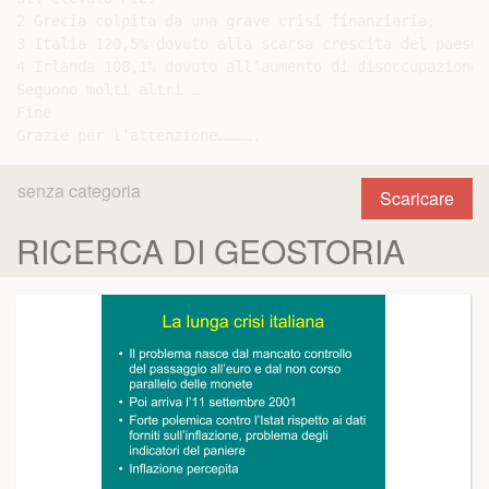
2 Grecia colpita da una grave crisi finanziaria;

3 Italia 120,5% dovuto alla scarsa crescita del paese;

4 Irlanda 108,1% dovuto all’aumento di disoccupazione;

Seguono molti altri …

Fine

senza categoria
Scaricare
RICERCA DI GEOSTORIA