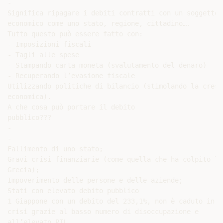
-

Significa ripagare i debiti contratti con un soggetto

economico come uno stato, regione, cittadino….

Tutto questo può essere fatto con:

- Imposizioni fiscali

- Tagli alle spese

- Stampando carta moneta (svalutamento del denaro)

- Recuperando l’evasione fiscale

Utilizzando politiche di bilancio (stimolando la cresci
economica).

A che cosa può portare il debito

pubblico???

-

-

Fallimento di uno stato;

Gravi crisi finanziarie (come quella che ha colpito la

Grecia);

Impoverimento delle persone e delle aziende;

Stati con elevato debito pubblico

1 Giappone con un debito del 233,1%, non è caduto in

crisi grazie al basso numero di disoccupazione e

all’elevato PIL.
