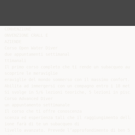
CONVENZIONE

ONVENZIONE CRALL E

AZIENDE

Corso Open Water Diver

due appuntamenti settimanal

ttimanali

Il primo corso completo che ti rende un subacqueo auto
scoprire le meraviglie

eraviglie del mondo sommerso con il massimo confort.

Abilita ad immergersi con un compagno entro i 18 metri
Si svolge in 5/6 lezioni teoriche, 5 lezioni in piscin
Corso Advanced Diver

un appuntamento settimanale

Il corso che ti offre conoscenza

scenza ed esperienza tali che il raggiungimento della 
ione farà di te un subacqueo di

livello avanzato. Prevede l’approfondimento di ben 5 s