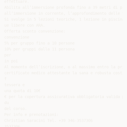
effettuare.

Abilita all’immersione profonda fino a 39 metri di pro
all’immersione in corrente, l’approfondimento delle te
Si svolge in 5 lezioni teoriche, 1 lezione in piscina,
ue libere con ARA.

Offerta sconto convenzione:

convenzione

5% per gruppo fino a 10 persone

10% per gruppi dalla 11 persona

per

in poi

Al momento dell’iscrizione, o al massimo entro la prim
certificato medico attestante la sana e robusta costit
f

tessera e

una quota di 10€

€ per la copertura assicurativa obbligatoria valida pe
du

del corso.

Per info e prenotazioni:

Christian Saracini Tel. +39 346-3537306

3537306
