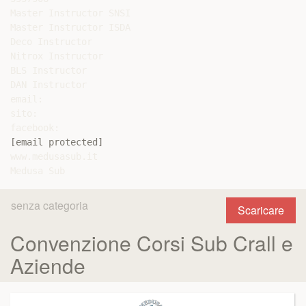
Master Instructor SNSI

Master Instructor ISDA

Deco Instructor

Nitrox Instructor

BLS Instructor

DAN Instructor

email:

sito:

[email protected]
www.medusasub.it

senza categoria
Scaricare
Convenzione Corsi Sub Crall e
Aziende