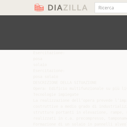
Esercitazione:

posa

solaio

Esercitazione:

posa solaio

DESCRIZIONE DELLA SITUAZIONE

Opera: Edificio multifunzionale su più liv
Tecnologie impiegate

La realizzazione dell’opera prevede l’impi
costruttive a medio grado di industrializz
strutture portanti in elevazione, rampe, 
realizzati in c.a. precompresso, tamponam
Formazione di un solaio in pannelli alveol