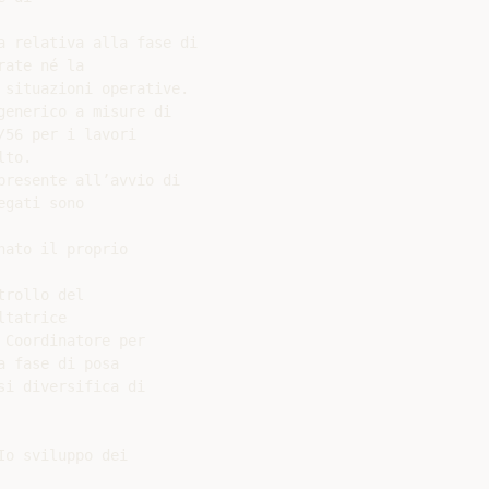
 relativa alla fase di

ate né la

situazioni operative.

enerico a misure di

56 per i lavori

to.

resente all’avvio di

gati sono

ato il proprio

rollo del

tatrice

Coordinatore per

 fase di posa

i diversifica di

o sviluppo dei
