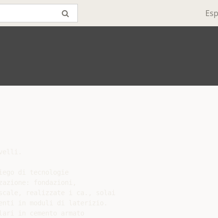
Esp
elli.

ego di tecnologie

azione: fondazioni,

scale, realizzate i ca., solai

enti in moduli di laterizio.

ari in cemento armato
