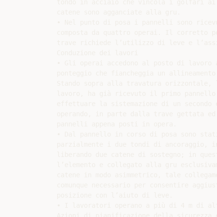
tondo in acciaio che vincola i golfari ai 
catene sono agganciate alla gru.

• Nel punto di posa i pannelli sono ricevu
composta da quattro operai. Il corretto po
trave richiede l’utilizzo di leve e l’assi
Conduzione dei lavori

• Gli operai accedono al posto di lavoro a
ponteggio che fiancheggia un allineamento 
Stando sopra alla travatura orizzontale, l
lavoro, ha già ricevuto il primo pannello 
effettuare la sistemazione di un secondo e
operando, in parte dalla trave gettata ed 
pannelli appena posti in opera.

• Dal pannello in corso di posa sono stati
parzialmente i due tondi di ancoraggio, in
liberando due catene di sostegno; in quest
l’elemento e collegato alla gru esclusivam
catene in modo asimmetrico, tale collegame
comunque necessario per consentire aggiust
posizione con l’aiuto di leve.

• I lavoratori operano a più di 4 m di alt
Azioni di pianificazione della sicurezza e