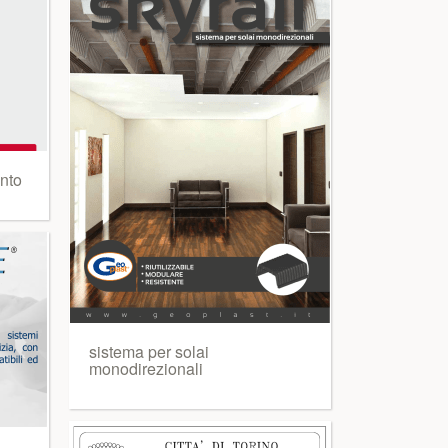
ento
sistema per solai
monodirezionali