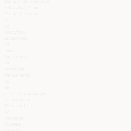
Industrializzazione

• Durata: 7 anni

Piano di lavoro

A1

A2

specifica

milestones:

A3

demo

funzionale

A4

prototipo

funzionante

A5

A6

risultati campagne

di prova su

territorio

A7

consegna

sistema

Fase 1 :
