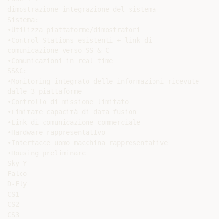
dimostrazione integrazione del sistema

Sistema:

•Utilizza piattaforme/dimostratori

•Control Stations esistenti + link di

comunicazione verso SS & C

•Comunicazioni in real time

SS&C:

•Monitoring integrato delle informazioni ricevute

dalle 3 piattaforme

•Controllo di missione limitato

•Limitate capacità di data fusion

•Link di comunicazione commerciale

•Hardware rappresentativo

•Interfacce uomo macchina rappresentative

•Housing preliminare

Sky-Y

Falco

D-Fly

CS1

CS2

CS3
