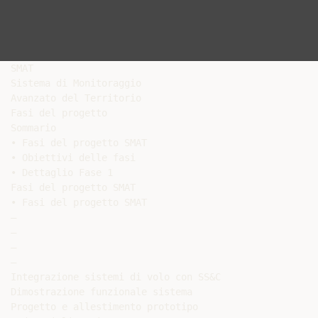
SMAT

Sistema di Monitoraggio

Avanzato del Territorio

Fasi del progetto

Sommario

• Fasi del progetto SMAT

• Obiettivi delle fasi

• Dettaglio Fase 1

Fasi del progetto SMAT

• Fasi del progetto SMAT

–

–

–

–

Integrazione sistemi di volo con SS&C

Dimostrazione funzionale sistema

Progetto e allestimento prototipo
