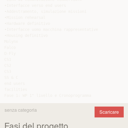
•Interfacce verso end users

•Addestramento, simulazione missioni

•Mission rehearsal

•Hardware definitivo

•Interfacce uomo macchina rappresentative

•Housing definitivo

Molynx

Falco

D-Fly

CS1

CS2

CS3

SS & C

end users

facilities

senza categoria
Scaricare
Fasi del progetto