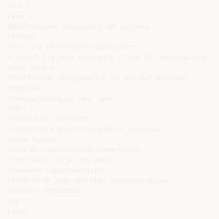
SS & C

Fase 2 :

dimostrazione funzionale del sistema

Sistema:

•Utilizza piattaforme/dimostratori

•Control Stations esistenti + link di comunicazione

verso SS & C

•Piattaforme equipaggiate con payload missione

completa

•Comunicazioni in real time

SS&C:

•Monitoring integrato

•Controllo e pianificazione di missione

•Data fusion

•Link di comunicazione commerciale

•Interfacce verso end users

•Hardware rappresentativo

•Interfacce uomo macchina rappresentative

•Housing definitivo

Sky-Y

Falco
