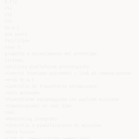
D-Fly

CS1

CS2

CS3

SS & C

end users

facilities

Fase 3:

progetto e allestimento del prototipo

Sistema:

•Utilizza piattaforme prototipiche

•Control Stations esistenti + link di comunicazione

verso SS & C

•Controllo di traiettoria ottimizzato

•Volo autonomo

•Piattaforme equipaggiate con payload missione

•Comunicazioni in real time

SS&C:

•Monitoring integrato

•Controllo e pianificazione di missione

•Data fusion

•Link di comunicazione commerciale
