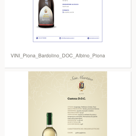
VINI_Piona_Bardolino_DOC_Albino_Piona