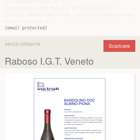
una temperatura di 20° C.

Disponibilità nei formati: Bordolese 0,75 lt.

Collis │ Veneto Wine Group │ Società Cooperativa Agric
[email protected]
senza categoria
Scaricare
Raboso I.G.T. Veneto