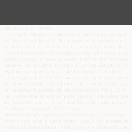
Raboso I.G.T. Veneto

I vitigni: Raboso, vitigno molto rustico dal grappolo 
La zona di produzione: dalle pianure alluvionali del V
terreni calcarei ed alle forti escursioni termiche.

Colori e Caratteri alla degustazione: il colore è un ro
rubino carico. Al naso presenta profumi che ricordano l
marasca, le violette di campo e la mora selvatica. In b
esprime un sapore secco, sapido, in parte acidulo.

La vinificazione e l’affinamento: vitigno storicamente
in surmaturazione sulla pianta. La fermentazione avvien
in serbatoi d’acciaio ad una temperatura fra i 25 e i 3
per consentire di estrarre più colore. Una volta termin
la fermentazione il vino viene lasciato maturare per a
Gradazione alcolica: 12,5 % vol.

Abbinamento gastronomico e Temperatura di servizio:

ottimo come vino a tutto pasto, ideale per accompagnare
piatti di carne bianca, alla griglia e insaccati. Da be