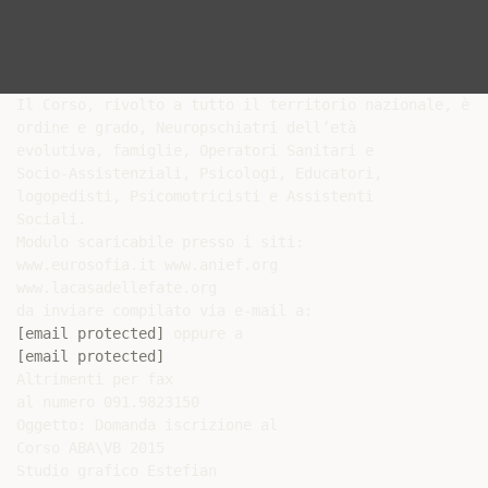
Il Corso, rivolto a tutto il territorio nazionale, è i
ordine e grado, Neuropschiatri dell’età

evolutiva, famiglie, Operatori Sanitari e

Socio-Assistenziali, Psicologi, Educatori,

logopedisti, Psicomotricisti e Assistenti

Sociali.

Modulo scaricabile presso i siti:

www.eurosofia.it www.anief.org

www.lacasadellefate.org

[email protected]
[email protected]
Altrimenti per fax

al numero 091.9823150

Oggetto: Domanda iscrizione al

Corso ABA\VB 2015

Studio grafico Estefian
