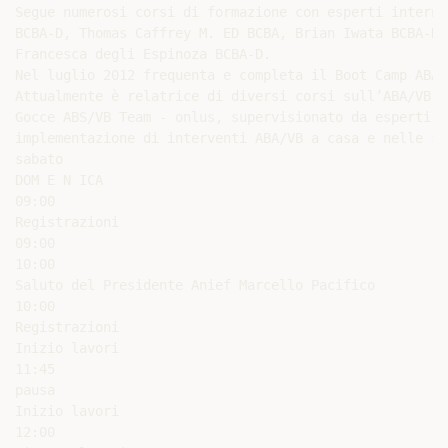
Segue numerosi corsi di formazione con esperti interna
BCBA-D, Thomas Caffrey M. ED BCBA, Brian Iwata BCBA-D,
Francesca degli Espinoza BCBA-D.

Nel luglio 2012 frequenta e completa il Boot Camp ABA 
Attualmente è relatrice di diversi corsi sull’ABA/VB, 
Gocce ABS/VB Team - onlus, supervisionato da esperti i
implementazione di interventi ABA/VB a casa e nelle scu
sabato

DOM E N ICA

09:00

Registrazioni

09:00

10:00

Saluto del Presidente Anief Marcello Pacifico

10:00

Registrazioni

Inizio lavori

11:45

pausa

Inizio lavori

12:00
