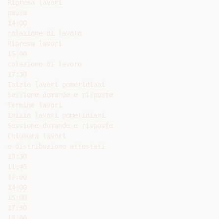
Ripresa lavori

pausa

14:00

colazione di lavoro

Ripresa lavori

15:00

colazione di lavoro

17:30

Inizio lavori pomeridiani

Sessione domande e risposte

Termine lavori

Inizio lavori pomeridiani

Sessione domande e risposte

Chiusura lavori

e distribuzione attestati

10:30

11:45

12:00

14:00

15:00

17:30

18:00
