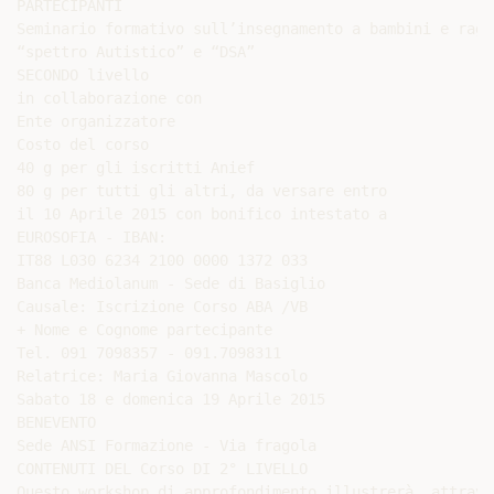
PARTECIPANTI

Seminario formativo sull’insegnamento a bambini e raga
“spettro Autistico” e “DSA”

SECONDO livello

in collaborazione con

Ente organizzatore

Costo del corso

40 g per gli iscritti Anief

80 g per tutti gli altri, da versare entro

il 10 Aprile 2015 con bonifico intestato a

EUROSOFIA - IBAN:

IT88 L030 6234 2100 0000 1372 033

Banca Mediolanum - Sede di Basiglio

Causale: Iscrizione Corso ABA /VB

+ Nome e Cognome partecipante

Tel. 091 7098357 - 091.7098311

Relatrice: Maria Giovanna Mascolo

Sabato 18 e domenica 19 Aprile 2015

BENEVENTO

Sede ANSI Formazione - Via fragola

CONTENUTI DEL Corso DI 2° LIVELLO

Questo workshop di approfondimento illustrerà, attrave