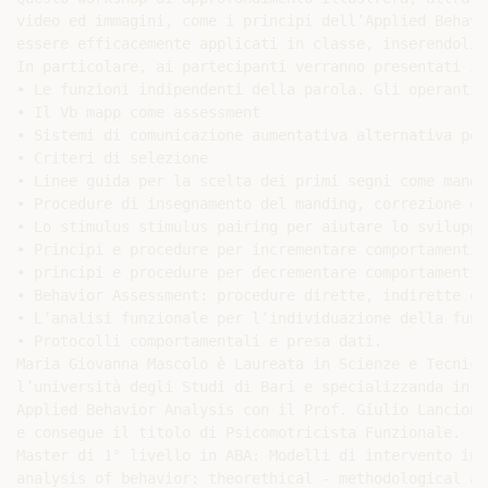
video ed immagini, come i principi dell’Applied Behavi
essere efficacemente applicati in classe, inserendoli 
In particolare, ai partecipanti verranno presentati i 
• Le funzioni indipendenti della parola. Gli operanti v
• Il Vb mapp come assessment

• Sistemi di comunicazione aumentativa alternativa per
• Criteri di selezione

• Linee guida per la scelta dei primi segni come mand

• Procedure di insegnamento del manding, correzione de
• Lo stimulus stimulus pairing per aiutare lo sviluppo
• Principi e procedure per incrementare comportamenti 
• principi e procedure per decrementare comportamenti 
• Behavior Assessment: procedure dirette, indirette e 
• L’analisi funzionale per l’individuazione della funz
• Protocolli comportamentali e presa dati.

Maria Giovanna Mascolo è Laureata in Scienze e Tecnich
l’università degli Studi di Bari e specializzanda in P
Applied Behavior Analysis con il Prof. Giulio Lancioni
e consegue il titolo di Psicomotricista Funzionale.

Master di 1° livello in ABA: Modelli di intervento int
analysis of behavior: theorethical - methodological as