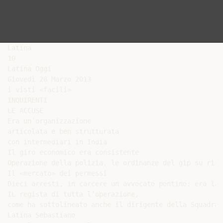
Latina

10

Latina Oggi

Giovedì 28 Marzo 2013

i visti «facili»

INQUIRENTI

LE ACCUSE

Era un’organizzazione

articolata e ben strutturata

con intermediari in India

Il giro economico era consistente

Operazione della polizia, le ordinanze del gip su rich
Il «mercato» dei permessi

Dieci arresti, in carcere un avvocato pontino: era la m
IL regista di tutta l’operazione,

come ha sottolineato anche il dirigente della Squadra 
Latina Sebastiano
