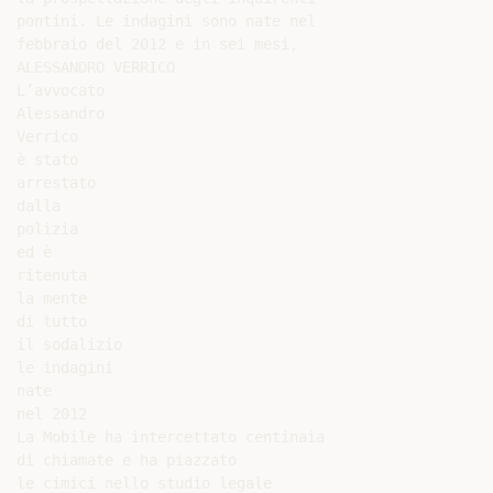
pontini. Le indagini sono nate nel

febbraio del 2012 e in sei mesi,

ALESSANDRO VERRICO

L’avvocato

Alessandro

Verrico

è stato

arrestato

dalla

polizia

ed è

ritenuta

la mente

di tutto

il sodalizio

le indagini

nate

nel 2012

La Mobile ha intercettato centinaia

di chiamate e ha piazzato

le cimici nello studio legale
