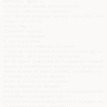
Bartolotta, oppure il

direttore dell’azienda specializzata nel

favorire l’immigrazione clandestina

era l’avvocato Alessandro Verrico, classe 1975, residen
Latina e iscritto al

Foro di Roma. E’

difeso dall’avvocato

Carlo Alberto Melegari.

E’ sua la posizione

più difficile e complicata ed è anche

l’unico ad essere finito in carcere rispetto agli altr
domiciliari con l’accusa di associazione

per delinquere finalizzata all’immigrazione clandestina
Secondo la prospettazione accusatoria il giovane avvoca
cambio di somme di denaro piuttosto consistenti, ha co
l’ingresso in Italia di decine e

decine di stranieri in particolare

indiani munendoli di documenti

falsi per fittizie assunzioni e ricongiungimenti famili
A coordinare l’inchiesta è stato il

sostituto procuratore Daria Monsurrò e le misure sono 
la prospettazione degli inquirenti
