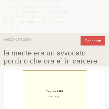
«Somma» e poi Giancarlo Favero

58 anni, Valentina Di Girolamo,

57 anni, Alessandro Fava, 45 anni,

Vanni Zecchi, 50 anni, residenti

tra il capoluogo e poi Sabaudia e

senza categoria
Scaricare
la mente era un avvocato
pontino che ora e` in carcere