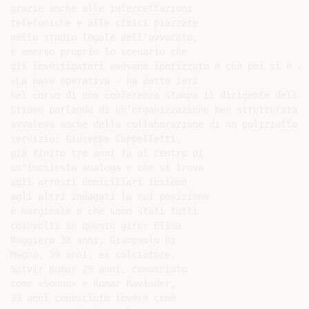
grazie anche alle intercettazioni

telefoniche e alle cimici piazzate

nello studio legale dell’avvocato,

è emerso proprio lo scenario che

gli investigatori avevano ipotizzato e che poi si è co
«La base operativa - ha detto ieri

nel corso di una conferenza stampa il dirigente della 
Stiamo parlando di un’organizzazione ben strutturata».
avvaleva anche della collaborazione di un poliziotto, 
servizio: Giuseppe Cappelletti,

già finito tre anni fa al centro di

un’inchiesta analoga e che si trova

agli arresti domiciliari insieme

agli altri indagati la cui posizione

è marginale e che sono stati tutti

coinvolti in questo giro: Elisa

Ruggiero 38 anni, Giampaolo Di

Magno, 39 anni, ex calciatore,

Satvir Kumar 29 anni, conosciuto

come «Sonnu» e Kumar Ravinder,

33 anni conosciuto invece come
