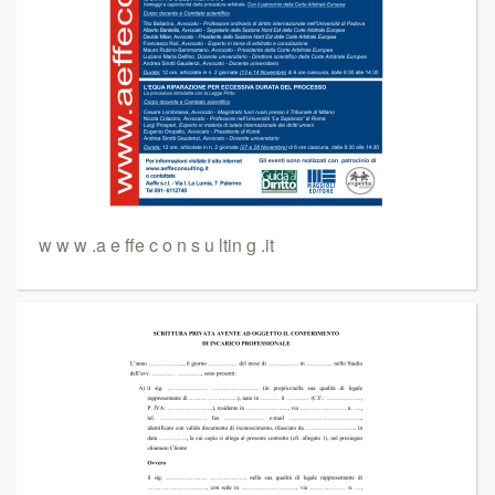
w w w .a e ffe c o n s u ltin g .it