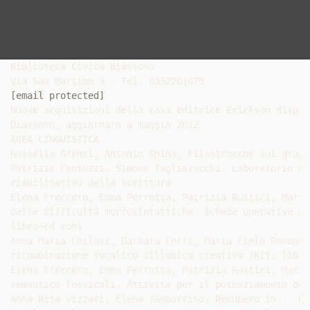
Biblioteca Civica Biassono

[email protected]
Nuove acquisizioni della casa editrice Erickson dispon
Biassono, aggiornato a maggio 2012.

AREA LINGUISTICA

Rossella Grenci, Antonio Spina, Filastrocche sui grupp
Patrizia Fantuzzi, Simona Tagliazucchi, Laboratorio gr
riabilitativo della scrittura

Elena Freccero, Emma Perrotta, Patrizia Rustici, Maria
delle difficoltà morfosintattiche. Schede operative pe
libro+cd rom)

Anna Maria Chilosi, Barbara Cerri, Maria Cielo Rondoni
ricombinazione vocalico-sillabica creativa (Kit: libro
Elena Freccero, Emma Perrotta, Patrizia Rustici, Maria
semantico-lessicali. Attività per il potenziamento del
Anna Rita Vizzari, Elena Tamborrino, Recupero in... Di