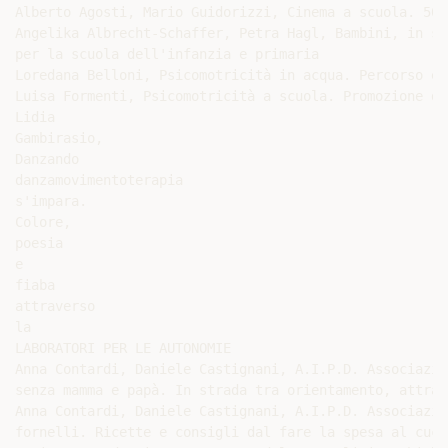
Alberto Agosti, Mario Guidorizzi, Cinema a scuola. 50 
Angelika Albrecht-Schaffer, Petra Hagl, Bambini, in sc
per la scuola dell'infanzia e primaria

Loredana Belloni, Psicomotricità in acqua. Percorso ed
Luisa Formenti, Psicomotricità a scuola. Promozione de
Lidia

Gambirasio,

Danzando

danzamovimentoterapia

s'impara.

Colore,

poesia

e

fiaba

attraverso

la

LABORATORI PER LE AUTONOMIE

Anna Contardi, Daniele Castignani, A.I.P.D. Associazio
senza mamma e papà. In strada tra orientamento, attrav
Anna Contardi, Daniele Castignani, A.I.P.D. Associazio
fornelli. Ricette e consigli dal fare la spesa al cucin