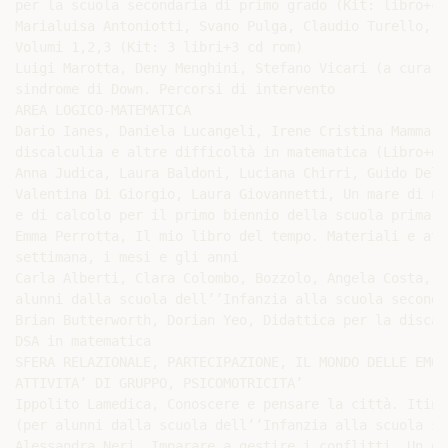
per la scuola secondaria di primo grado (Kit: libro+cd 
Marialuisa Antoniotti, Svano Pulga, Claudio Turello, S
Volumi 1,2,3 (Kit: 3 libri+3 cd rom)

Luigi Marotta, Deny Menghini, Stefano Vicari (a cura d
sindrome di Down. Percorsi di intervento

AREA LOGICO-MATEMATICA

Dario Ianes, Daniela Lucangeli, Irene Cristina Mammare
discalculia e altre difficoltà in matematica (Libro+dv
Anna Judica, Laura Baldoni, Luciana Chirri, Guido Del 
Valentina Di Giorgio, Laura Giovannetti, Un mare di nu
e di calcolo per il primo biennio della scuola primaria
Emma Perrotta, Il mio libro del tempo. Materiali e att
settimana, i mesi e gli anni

Carla Alberti, Clara Colombo, Bozzolo, Angela Costa, N
alunni dalla scuola dell’’Infanzia alla scuola seconda
Brian Butterworth, Dorian Yeo, Didattica per la discal
DSA in matematica

SFERA RELAZIONALE, PARTECIPAZIONE, IL MONDO DELLE EMOZ
ATTIVITA’ DI GRUPPO, PSICOMOTRICITA’

Ippolito Lamedica, Conoscere e pensare la città. Itine
(per alunni dalla scuola dell’’Infanzia alla scuola se
Alessandra Neri, Imparare a gestire i conflitti. Un gi