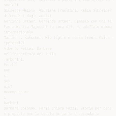
sociali

Giuseppe Maiolo, Giuliana Franchini, Katia Schneider, 
difendersi dagli adulti

Gerlinde Ortner, Gerlinde Ortner, Dimmelo con una fiab
Laura Monica Majocchi (a cura di), Ho adottato mamma e
internazionale

Martin L. Kutscher, Mio figlio è senza freni. Guida di
iperattivi

Alberto Pellai, Barbara

nell’esperienza del lutto

Tamborini,

Perché

non

ci

sei

più?

Accompagnare

i

bambini

Barbara Colombo, Maria Chiara Mazzi, Storie per pensar
e proposte per la scuola primaria e secondaria
