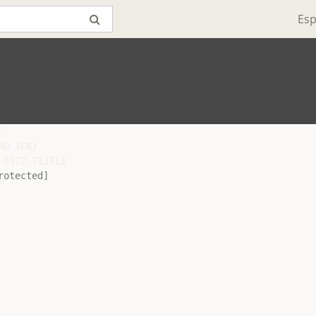
Esp


O (CN)

0172.713713

rotected]