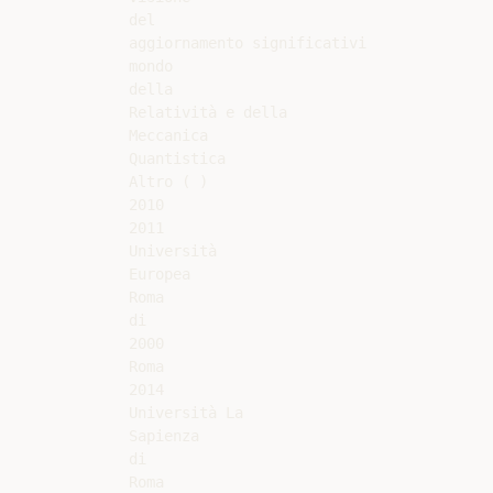
del

aggiornamento significativi

mondo

della

Relatività e della

Meccanica

Quantistica

Altro ( )

2010

2011

Università

Europea

Roma

di

2000

Roma

2014

Università La

Sapienza

di

Roma
