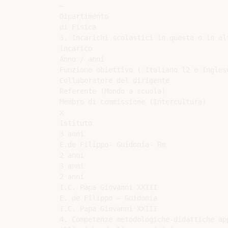
–

Dipartimento

di Fisica

3. Incarichi scolastici in questa o in al
incarico

Anno / anni

Funzione obiettivo ( Italiano l2 e Inglese
Collaboratore del dirigente

Referente (Mondo a scuola)

Membro di commissione (Intercultura)

x

Istituto

3 anni

E.de Filippo- Guidonia- Rm

2 anni

3 anni

2 anni

I.C. Papa Giovanni XXIII

E. de Filippo – Guidonia

I.C. Papa Giovanni XXIII

4. Competenze metodologiche-didattiche ap