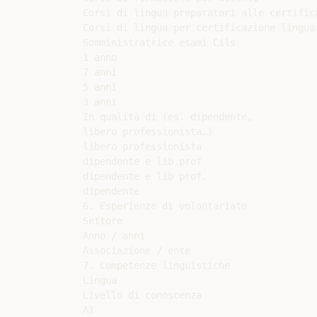
Corsi di lingua preparatori alle certifica
Corsi di lingua per certificazione lingua 
Somministratrice esami Cils

1 anno

7 anni

5 anni

3 anni

In qualità di (es. dipendente,

libero professionista…)

libero professionista

dipendente e lib.prof

dipendente e lib prof.

dipendente

6. Esperienze di volontariato

Settore

Anno / anni

Associazione / ente

7. Competenze linguistiche

Lingua

Livello di conoscenza

A1
