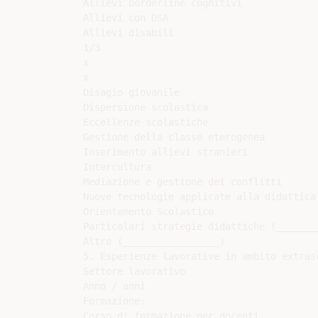
Allievi borderline cognitivi

Allievi con DSA

Allievi disabili

1/3

x

x

Disagio giovanile

Dispersione scolastica

Eccellenze scolastiche

Gestione della classe eterogenea

Inserimento allievi stranieri

Intercultura

Mediazione e gestione dei conflitti

Nuove tecnologie applicate alla didattica

Orientamento Scolastico

Particolari strategie didattiche (________
Altro (_________________)

5. Esperienze lavorative in ambito extrasc
Settore lavorativo

Anno / anni

Formazione:

Corso di formazione per docenti
