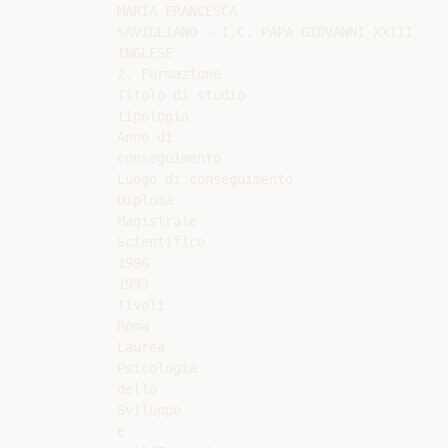
MARIA FRANCESCA

SAVIGLIANO – I.C. PAPA GIOVANNI XXIII

INGLESE

2. Formazione

Titolo di studio

tipologia

Anno di

conseguimento

Luogo di conseguimento

Diploma

Magistrale

Scientifico

1996

1993

Tivoli

Roma

Laurea

Psicologia

dello

Sviluppo

e
