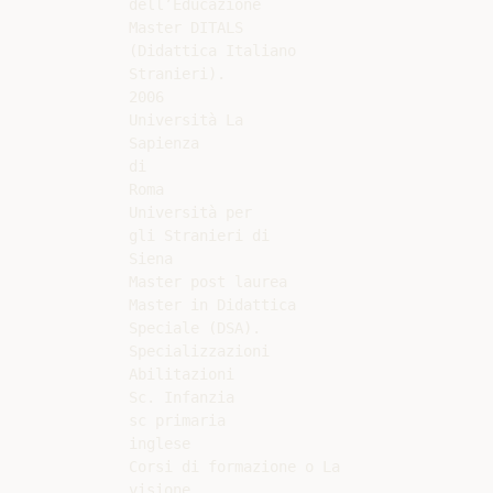
dell’Educazione

Master DITALS

(Didattica Italiano

Stranieri).

2006

Università La

Sapienza

di

Roma

Università per

gli Stranieri di

Siena

Master post laurea

Master in Didattica

Speciale (DSA).

Specializzazioni

Abilitazioni

Sc. Infanzia

sc primaria

inglese

Corsi di formazione o La

visione
