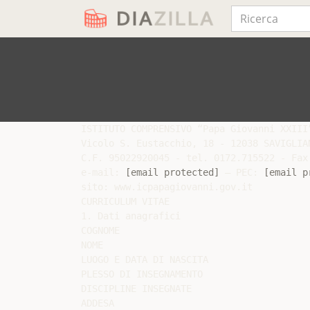
ISTITUTO COMPRENSIVO “Papa Giovanni XXIII”
Vicolo S. Eustacchio, 18 - 12038 SAVIGLIAN
C.F. 95022920045 - tel. 0172.715522 - Fax 
e-mail: 
[email protected]
 – PEC: 
[email p
sito: www.icpapagiovanni.gov.it

CURRICULUM VITAE

1. Dati anagrafici

COGNOME

NOME

LUOGO E DATA DI NASCITA

PLESSO DI INSEGNAMENTO

DISCIPLINE INSEGNATE

ADDESA
