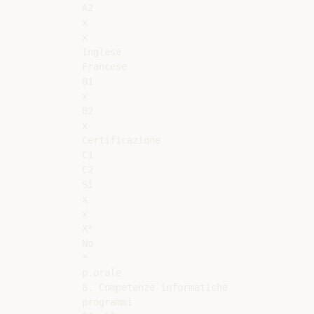
A2

x

x

Inglese

Francese

B1

x

B2

x

Certificazione

C1

C2

Sì

x

x

X*

No

*

p.orale

8. Competenze informatiche

programmi
