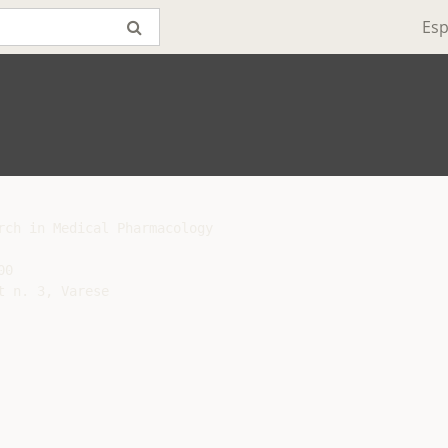
Esp
rch in Medical Pharmacology

0

 n. 3, Varese
