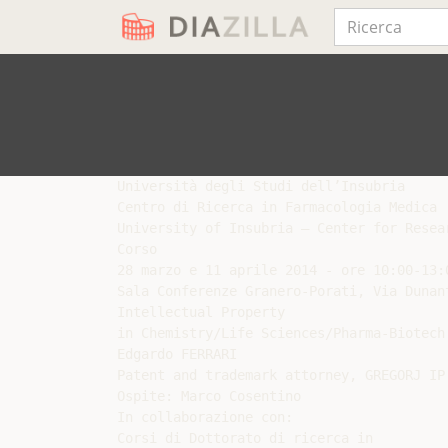
Università degli Studi dell’Insubria

Centro di Ricerca in Farmacologia Medica

University of Insubria – Center for Resea
Corso

28 marzo e 11 aprile 2014 - ore 10:00-13:0
Sala Conferenze Granero-Porati, Via Dunant
Intellectual Property

in Chemistry/Life Sciences/Pharma-Biotech

Edgardo FERRARI

Patent and trademark attorney, GREGORJ IP

Ospite: Marco Cosentino

In collaborazione con:

Corsi di Dottorato di ricerca in
