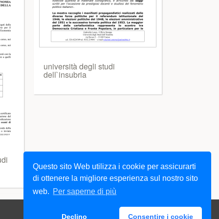
università degli studi
dell`insubria
udi
Questo sito Web utilizza i cookie per assicurarti
di ottenere la migliore esperienza sul nostro sito
web.
Per saperne di più
Declino
Consentire i cookie