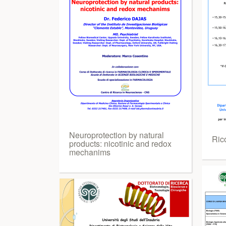
Neuroprotection by natural
Ric
products: nicotinic and redox
mechanims