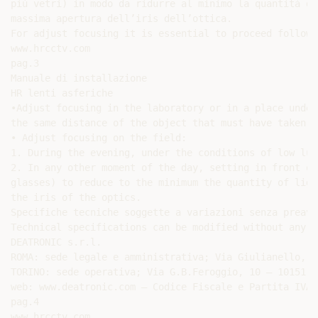
più vetri) in modo da ridurre al minimo la quantità di
massima apertura dell’iris dell’ottica.

For adjust focusing it is essential to proceed followi
www.hrcctv.com

pag.3

Manuale di installazione

HR lenti asferiche

•Adjust focusing in the laboratory or in a place under
the same distance of the object that must have taken b
• Adjust focusing on the field:

1. During the evening, under the conditions of low lumi
2. In any other moment of the day, setting in front of
glasses) to reduce to the minimum the quantity of ligh
the iris of the optics.

Specifiche tecniche soggette a variazioni senza preavvi
Technical specifications can be modified without any p
DEATRONIC s.r.l.

ROMA: sede legale e amministrativa; Via Giulianello, 1
TORINO: sede operativa; Via G.B.Feroggio, 10 – 10151 T
web: www.deatronic.com – Codice Fiscale e Partita IVA 
pag.4
