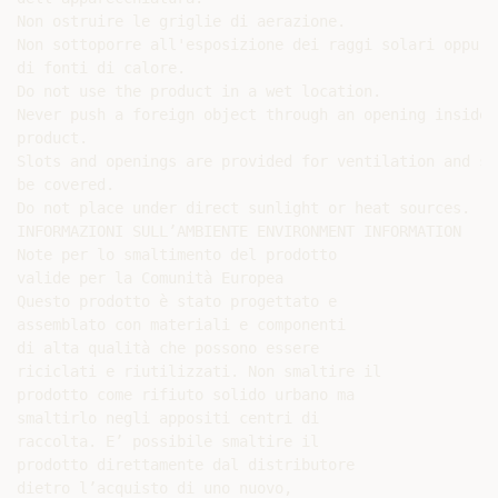
Non ostruire le griglie di aerazione.

Non sottoporre all'esposizione dei raggi solari oppure
di fonti di calore.

Do not use the product in a wet location.

Never push a foreign object through an opening inside t
product.

Slots and openings are provided for ventilation and sh
be covered.

Do not place under direct sunlight or heat sources.

INFORMAZIONI SULL’AMBIENTE ENVIRONMENT INFORMATION

Note per lo smaltimento del prodotto

valide per la Comunità Europea

Questo prodotto è stato progettato e

assemblato con materiali e componenti

di alta qualità che possono essere

riciclati e riutilizzati. Non smaltire il

prodotto come rifiuto solido urbano ma

smaltirlo negli appositi centri di

raccolta. E’ possibile smaltire il

prodotto direttamente dal distributore

dietro l’acquisto di uno nuovo,
