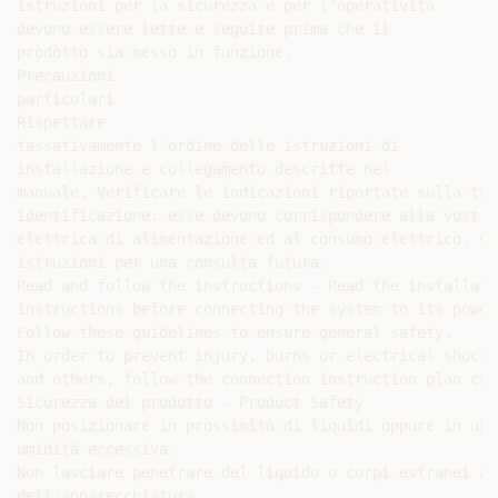
istruzioni per la sicurezza e per l'operatività

devono essere lette e seguite prima che il

prodotto sia messo in funzione.

Precauzioni

particolari

Rispettare

tassativamente l'ordine delle istruzioni di

installazione e collegamento descritte nel

manuale. Verificare le indicazioni riportate sulla targ
identificazione: esse devono corrispondere alla vostra 
elettrica di alimentazione ed al consumo elettrico. Co
istruzioni per una consulta futura.

Read and follow the instructions - Read the installatio
instructions before connecting the system to its power
Follow these guidelines to ensure general safety.

In order to prevent injury, burns or electrical shock 
and others, follow the connection instruction plan care
Sicurezza del prodotto - Product Safety

Non posizionare in prossimità di liquidi oppure in un 
umidità eccessiva.

Non lasciare penetrare del liquido o corpi estranei al
dell'apparecchiatura.
