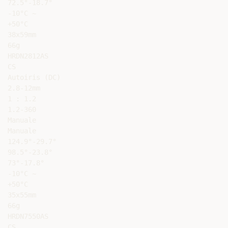
72.5°-18.7°

-10°C ~

+50°C

38x59mm

66g

HRDN2812AS

CS

Autoiris (DC)

2.8-12mm

1 : 1.2

1.2-360

Manuale

Manuale

124.9°-29.7°

98.5°-23.8°

73°-17.8°

-10°C ~

+50°C

35x55mm

66g

HRDN7550AS

CS
