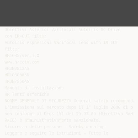
Obiettivi Asferici Varifocali Autoiris DC-Drive

con IR-CUT filter

Autoiris Aspherical Varifocal Lens with IR-CUT

filter

HR1035/ver.1.0

www.hrcctv.com

HRDN2812AS

HRL0308ASD

HRDN7550AS

Manuale di installazione

HR lenti asferiche

NORME GENERALI DI SICUREZZA General safety recommendati
L’immissione sul mercato dopo il 1° luglio 2006 di prod
non conformi al DLgs 151 del 25-07-05 (Direttiva RoHS

RAEE) è amministrativamente sanzionato.

Sicurezza delle persone - Safety warnings

Leggere e seguire le istruzioni - Tutte le
