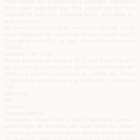
human health due to potentially hazardous substances.

This symbol indicates that this product has not to be

disposed of with your household waste, according to the
WEEE Directive.

For more information about where you can drop off your

waste equipment for recycling, please contact your loca
city waste authority, or your household waste disposal

service.

GARANZIA - Warranty

Questa garanzia ha validità di 2 anni a partire dalla d
di acquisto assicurata solo dietro presentazione della

fattura o scontrino rilasciati al cliente dal rivendito
L’assistenza gratuita non è prevista per i guasti causa
-Uso

improprio

del

prodotto,

immagazzinamento

inadeguato, cadute o urti, usura, sporcizia, acqua, sab
manomissione da personale non autorizzato del prodotto

rispetto a quanto previsto nei manuali d’uso inclusi.

-Riparazioni, modifiche o pulizia effettuate da centri
