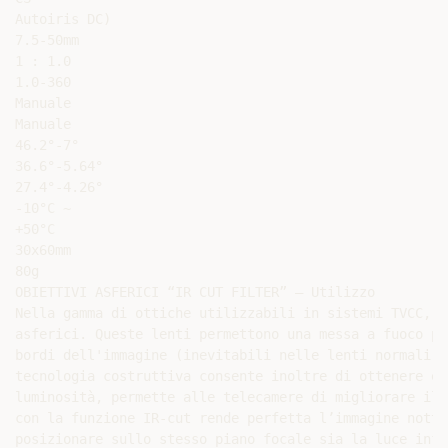
Autoiris DC)

7.5-50mm

1 : 1.0

1.0-360

Manuale

Manuale

46.2°-7°

36.6°-5.64°

27.4°-4.26°

-10°C ~

+50°C

30x60mm

80g

OBIETTIVI ASFERICI “IR CUT FILTER” – Utilizzo

Nella gamma di ottiche utilizzabili in sistemi TVCC, u
asferici. Queste lenti permettono una messa a fuoco pi
bordi dell'immagine (inevitabili nelle lenti normali) 
tecnologia costruttiva consente inoltre di ottenere ec
luminosità, permette alle telecamere di migliorare il 
con la funzione IR-cut rende perfetta l’immagine nottu
posizionare sullo stesso piano focale sia la luce infr