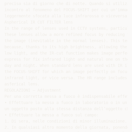
precisa sia di giorno che di notte. Quando si utilizza
incontro al fenomeno del FOCUS-SHIFT per cui un'immagi
leggermente sfocata alla luce infrarossa o viceversa.

Aspherical IR CUT FILTER lens

In the range of lenses used in CCTV systems, particula
These lenses allow a more refined focus by reducing th
the image (inevitable in the normal lenses). This tech
because, thanks to its high brightness, allowing the c
low light, and the IR-cut function makes image perfect
express for fix infrared light and natural one on the 
day and night. When standard lens are used with IR ill
the FOCUS-SHIFT for which an image perfectly on focus 
infrared light, or vice versa. The HR range includes I
asferical lens.

REGOLAZIONI – Adjustment

Per una corretta messa a fuoco è indispensabile effett
• Effettuare la messa a fuoco in laboratorio o in un l
un oggetto posto alla stessa distanza dell’oggetto che
• Effettuare la messa a fuoco sul campo:

1. Di sera, nelle condizioni di minor illuminazione.

2. In qualsiasi altro momento della giornata, ponendo 