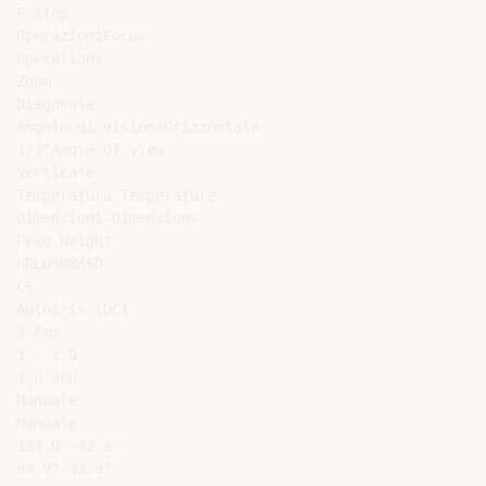
F stop

OperazioniFocus

Operations

Zoom

Diagonale

Angolo di visioneOrizzontale

1/3”Angle of view

Verticale

Temperatura-Temperature

Dimensioni-Dimensions

Peso-Weight

HRL0308ASD

CS

Autoiris (DC)

3-8mm

1 : 1.0

1.0-360

Manuale

Manuale

134.0°-42.3°

94.9°-33.9°
