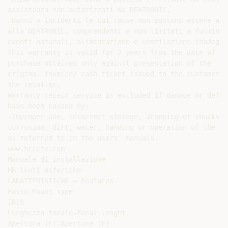
assistenza non autorizzati da DEATRONIC.

-Danni o incidenti le cui cause non possono essere attr
alla DEATRONIC, comprendenti e non limitati a fulmini,

eventi naturali, alimentazione e ventilazione inadeguat
This warranty is valid for 2 years from the date of

purchase obtained only against presentation of the

original invoice/ cash ticket issued to the customer by
the retailer.

Warranty repair service is excluded if damage or defect
have been caused by:

-Improper use, incorrect storage, dropping or shocks,

corrosion, dirt, water, handing or operation of the pro
as referred to in the users’ manuals.

www.hrcctv.com

Manuale di installazione

HR lenti asferiche

CARATTERISTICHE – Features

Passo-Mount type

IRIS

Lunghezza focale-Focal lenght

Apertura (F)-Aperture (F)
