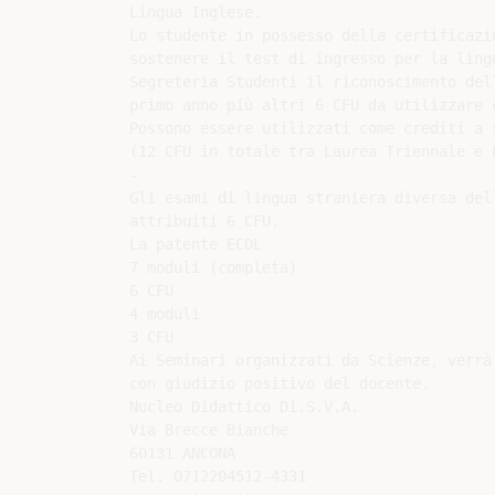
Lingua Inglese.

Lo studente in possesso della certificazi
sostenere il test di ingresso per la ling
Segreteria Studenti il riconoscimento del
primo anno più altri 6 CFU da utilizzare c
Possono essere utilizzati come crediti a s
(12 CFU in totale tra Laurea Triennale e L
-

Gli esami di lingua straniera diversa del
attribuiti 6 CFU.

La patente ECDL

7 moduli (completa)

6 CFU

4 moduli

3 CFU

Ai Seminari organizzati da Scienze, verrà
con giudizio positivo del docente.

Nucleo Didattico Di.S.V.A.

Via Brecce Bianche

60131 ANCONA

Tel. 0712204512-4331
