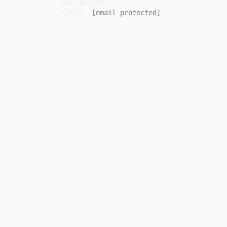
www. univpm.it

e-mail: 
[email protected]