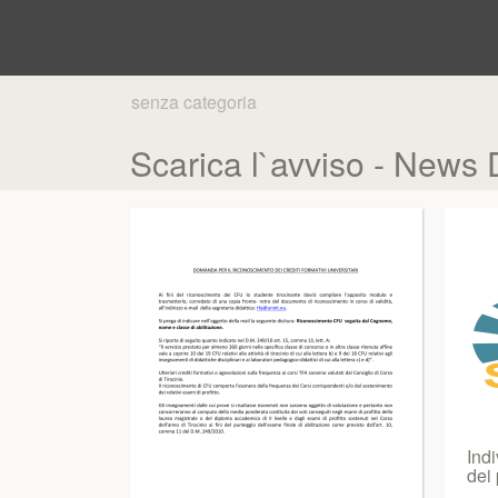
senza categoria
Scarica l`avviso - News 
Indi
dei