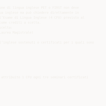
one di lingua inglese PET o FIRST non deve

ua inglese ma può chiedere direttamente in

l’Esame di Lingua Inglese (4 CFU) previsto al

ome crediti a scelta.

celta:

aurea Magistrale)

l’inglese sostenuti o certificati per i quali sono

 attribuito 1 CFU ogni tre seminari certificati
