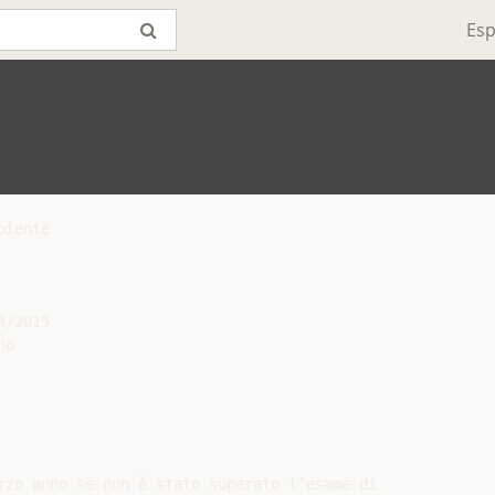
Esp
iente

/2015

o

rzo anno se non è stato superato l’esame di
