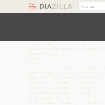
Università Politecnica delle Marche

Dipartimento Scienze della Vita e dell’Amb
Nucleo Didattico

AVVISO

alle matricole

Gli studenti immatricolati per l’A.A. 2014
al primo anno della Laurea Triennale devon
compilare il QUESTIONARIO DI INGRESSO

presente nell’home page del sito del

Dipartimento di Scienze della Vita e

dell’Ambiente: www.disva.univpm.it

Si fa presente inoltre:

Non si possono sostenere gli esami del te