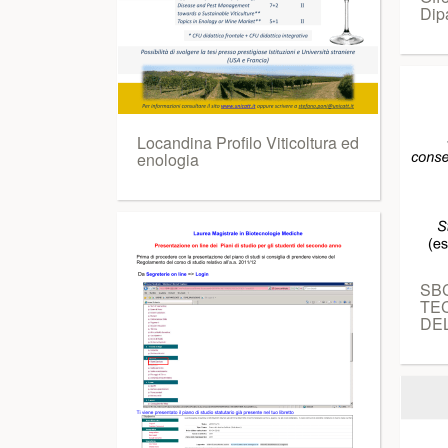
Dip
Locandina Profilo Viticoltura ed
enologia
SBC
TEC
DE