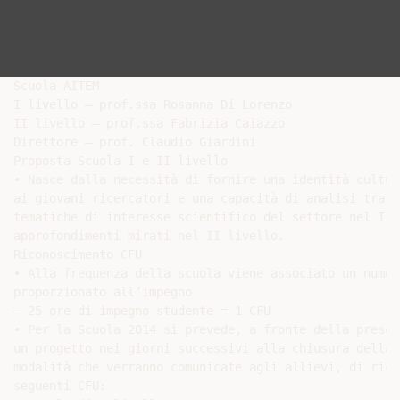
Scuola AITEM

I livello – prof.ssa Rosanna Di Lorenzo

II livello – prof.ssa Fabrizia Caiazzo

Direttore – prof. Claudio Giardini

Proposta Scuola I e II livello

• Nasce dalla necessità di fornire una identità cultur
ai giovani ricercatori e una capacità di analisi trasv
tematiche di interesse scientifico del settore nel I l
approfondimenti mirati nel II livello.

Riconoscimento CFU

• Alla frequenza della scuola viene associato un numer
proporzionato all’impegno

– 25 ore di impegno studente = 1 CFU

• Per la Scuola 2014 si prevede, a fronte della presen
un progetto nei giorni successivi alla chiusura della 
modalità che verranno comunicate agli allievi, di rico
seguenti CFU:
