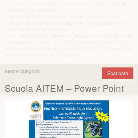
– fornire una conoscenza su nuove tecniche, metodi o

strumenti di indagine,

– approfondire tecniche e metodologie già note,

– proporre momenti di formazione focalizzati sulle

tecnologie più innovative

con l’obiettivo di generare ambienti comuni di studio e
discussione di temi di ricerca innovativi e/o compless
alla presenza di docenti universitari e di competenze 
senza categoria
Scaricare
Scuola AITEM – Power Point