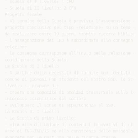
– Scuola di I livello: 4 CFU

– Scuola di II livello: 2 CFU

Progetto finale

• Al termine della Scuola è prevista l’assegnazione di 
progetto conclusivo del tipo «relazione» su un tema def
da realizzare entro 30 giorni tramite ricerca bibliogra
– l’assegnazione dei CFU è subordinata alla consegna di
relazione

– la consegna corrisponde all’invio della relazione al

coordinatore della Scuola.

La Scuola di I livello

• A partire dalla necessità di fornire una identità cul
comune ai giovani PhD students del nostro SSD, la Scuol
livello si propone di:

– creare una capacità di analisi trasversale sulle tem
interesse scientifico del settore

– sviluppare il senso di appartenenza al SSD.

La Scuola di I livello

• La Scuola di primo livello:

– mira alla diffusione di contenuti innovativi di rice
aree di ING-IND/16 ed alla conoscenza delle metodologie
avanzate per la gestione della ricerca stessa
