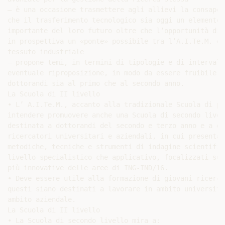
– è una occasione trasmettere agli allievi la consapevo
che il trasferimento tecnologico sia oggi un elemento

importante del loro futuro oltre che l’opportunità di c
in prospettiva un «ponte» possibile tra l’A.I.Te.M. ed 
tessuto industriale

– propone temi, in termini di tipologie e di intervalli
eventuale riproposizione, in modo da essere fruibile da
dottorandi sia al primo che al secondo anno.

La Scuola di II livello

• L’ A.I.Te.M., accanto alla tradizionale Scuola di pr
intendere promuovere anche una Scuola di secondo livell
destinata a dottorandi del secondo e terzo anno e a gio
ricercatori universitari e aziendali, in cui presentare
metodiche, tecniche e strumenti di indagine scientific
livello specialistico che applicativo, focalizzati sul
più innovative delle aree di ING-IND/16.

• Deve essere utile alla formazione di giovani ricerca
questi siano destinati a lavorare in ambito universita
ambito aziendale.

La Scuola di II livello

• La Scuola di secondo livello mira a:
